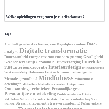
Welke opleidingen vergroten je carrièrekansen?
Tags
Data-
Dagelijkse routine
Ademhalingstechnieken
Bouwprojecten
Digitale transformatie
analyse
Duurzaamheid
Gezelligheid
Energie-efficiëntie
Financiële planning
Innerlijke
Gezonde levensstijl
Gezondheid
Huidverzorging
Interieurdesign
rust
Interieurdecoratie
Interieurinrichting
Italiaanse keuken
Kunstmatige intelligentie
Interieurverlichting
Mindfulness
Mentale gezondheid
Mindfulness
oefeningen
Ontspanning
Minimalisme
Minimalistisch interieur
Ontspanningstechnieken
Persoonlijke groei
Persoonlijke ontwikkeling
Positieve mindset
Reistips
Self-care
Sociale activiteiten
Softwareontwikkeling
Risicobeheer
Spa-
Stressmanagement
Stressvermindering
Technologische
ervaring
Technologische vooruitgang