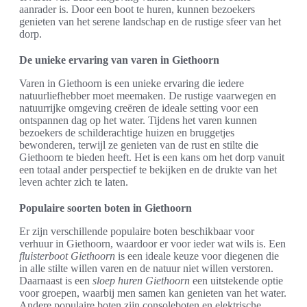
aanrader is. Door een boot te huren, kunnen bezoekers
genieten van het serene landschap en de rustige sfeer van het
dorp.
De unieke ervaring van varen in Giethoorn
Varen in Giethoorn is een unieke ervaring die iedere
natuurliefhebber moet meemaken. De rustige vaarwegen en
natuurrijke omgeving creëren de ideale setting voor een
ontspannen dag op het water. Tijdens het varen kunnen
bezoekers de schilderachtige huizen en bruggetjes
bewonderen, terwijl ze genieten van de rust en stilte die
Giethoorn te bieden heeft. Het is een kans om het dorp vanuit
een totaal ander perspectief te bekijken en de drukte van het
leven achter zich te laten.
Populaire soorten boten in Giethoorn
Er zijn verschillende populaire boten beschikbaar voor
verhuur in Giethoorn, waardoor er voor ieder wat wils is. Een
fluisterboot Giethoorn
is een ideale keuze voor diegenen die
in alle stilte willen varen en de natuur niet willen verstoren.
Daarnaast is een
sloep huren Giethoorn
een uitstekende optie
voor groepen, waarbij men samen kan genieten van het water.
Andere populaire boten zijn consoleboten en elektrische