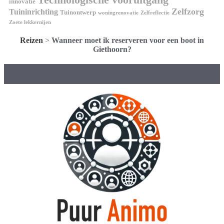
innovatie
Zelfzorg
Tuininrichting
Tuinontwerp
woningrenovatie
Zelfreflectie
Zoete lekkernijen
Reizen
>
Wanneer moet ik reserveren voor een boot in
Giethoorn?