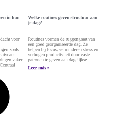
sen in hun
Welke routines geven structuur aan
je dag?
ndacht voor
Routines vormen de ruggengraat van
een goed georganiseerde dag. Ze
ngen zoals
helpen bij focus, verminderen stress en
ssniveaus
verhogen productiviteit door vaste
eringen vaker
patronen te geven aan dagelijkse
Centraal
Leer más »