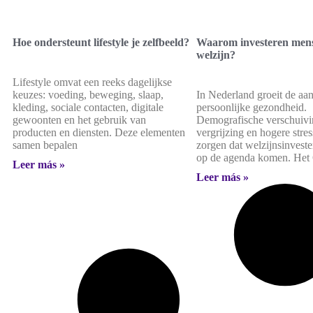
Hoe ondersteunt lifestyle je zelfbeeld?
Waarom investeren men
welzijn?
Lifestyle omvat een reeks dagelijkse
keuzes: voeding, beweging, slaap,
In Nederland groeit de aa
kleding, sociale contacten, digitale
persoonlijke gezondheid.
gewoonten en het gebruik van
Demografische verschuivi
producten en diensten. Deze elementen
vergrijzing en hogere stre
samen bepalen
zorgen dat welzijnsinvest
op de agenda komen. Het 
Leer más »
Leer más »