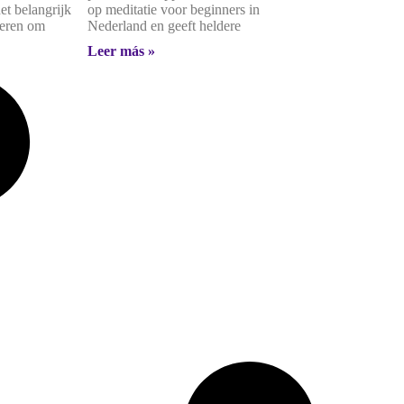
et belangrijk
op meditatie voor beginners in
ieren om
Nederland en geeft heldere
Leer más »