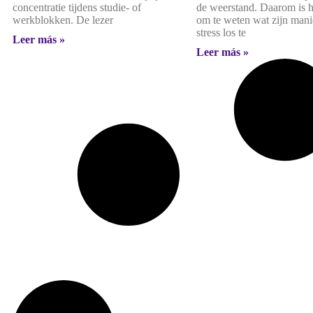
concentratie tijdens studie- of
de weerstand. Daarom is h
werkblokken. De lezer
om te weten wat zijn man
stress los te
Leer más »
Leer más »