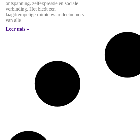
ontspanning, zelfexpressie en sociale
verbinding. Het biedt een
laagdrempelige ruimte waar deelnemers
van alle
Leer más »