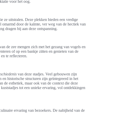
ktatie voor het oog.
 die ze uitstralen. Deze plekken bieden een vredige
nel omarmd door de kalmte, ver weg van de hectiek van
ing dragen bij aan deze ontspanning.
 van de zee mengen zich met het gezang van vogels en
enteren of op een bankje zitten en genieten van de
en te reflecteren.
schiedenis
van deze stadjes. Veel gebouwen zijn
n historische structuren zijn geïntegreerd in het
an de esthetiek, maar ook van de context die deze
 kuststadjes tot een unieke ervaring, vol ontdekkingen
e culinaire ervaring van bezoekers. De nabijheid van de