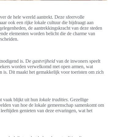
over de hele wereld aantrekt. Deze sfeervolle
ar ook een rijke lokale cultuur die bijdraagt aan
etgelegenheden, de aantrekkingskracht van deze steden
hillende elementen worden belicht die de charme van
rscheiden.
itnodigend is. De
gastvrijheid
van de inwoners speelt
ezoekers worden verwelkomd met open armen, wat
n is. Dit maakt het gemakkelijk voor toeristen om zich
at vaak blijkt uit hun
lokale tradities
. Gezellige
rbeelden van hoe de lokale gemeenschap samenkomt om
leeftijden genieten van deze ervaringen, wat het