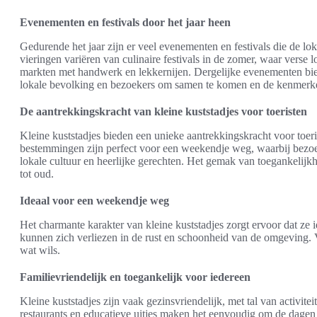
Evenementen en festivals door het jaar heen
Gedurende het jaar zijn er veel evenementen en festivals die de l
vieringen variëren van culinaire festivals in de zomer, waar verse
markten met handwerk en lekkernijen. Dergelijke evenementen bie
lokale bevolking en bezoekers om samen te komen en de kenmerke
De aantrekkingskracht van kleine kuststadjes voor toeristen
Kleine kuststadjes bieden een unieke aantrekkingskracht voor toeri
bestemmingen zijn perfect voor een weekendje weg, waarbij bezoek
lokale cultuur en heerlijke gerechten. Het gemak van toegankelijk
tot oud.
Ideaal voor een weekendje weg
Het charmante karakter van kleine kuststadjes zorgt ervoor dat ze
kunnen zich verliezen in de rust en schoonheid van de omgeving. Va
wat wils.
Familievriendelijk en toegankelijk voor iedereen
Kleine kuststadjes zijn vaak gezinsvriendelijk, met tal van activite
restaurants en educatieve uitjes maken het eenvoudig om de dagen