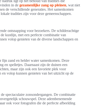
 nadruk ligt op het behoud van tradities die
 vinden in de
gezamenlijke zang op pleinen
, wat niet
ussen de verschillende generaties. Het samenkomen
 lokale tradities zijn voor deze gemeenschappen.
ssende ontsnapping voor bezoekers. De schilderachtige
e kustlijn, met een perfecte combinatie van
unnen volop genieten van de diverse landschappen en
r fijn zand en helder water samenkomen. Deze
g en spelletjes. Daarnaast zijn de duinen een
ichten, maar zijn ook een favoriete plek voor
 en volop kunnen genieten van het uitzicht op de
 de spectaculaire zonsondergangen. De combinatie
n onvergetelijk schouwspel. Deze adembenemende
aar ook voor fotografen die de perfecte afbeelding