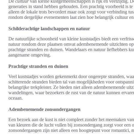
De
cultuur
van kleine kustgemeenschappen is rijk en veelzijdig. De
generaties in stand hebben gehouden. Een prachtig voorbeeld is te
alleen de lokale trots bevordert maar ook zorgt voor verbinding t
rondom dergelijke evenementen laat zien hoe belangrijk cultuur en
Schilderachtige landschappen en natuur
De natuurlijke schoonheid van kleine kuststadjes biedt een verfri
natuur rondom deze plaatsen omvat adembenemende uitzichten op d
prachtige stranden en duinen. Wandelaars en natuur liefhebbers k
aangename omgeving.
Prachtige stranden en duinen
Veel kuststadjes worden gekenmerkt door ongerepte stranden, waa
schitterende stranden bieden tal van mogelijkheden voor ontspannin
belangrijke trekpleister. Ze bieden niet alleen adembenemende uitz
wandelingen, waar bezoekers de rust van de natuur kunnen ervaren
oceaan.
Adembenemende zonsondergangen
Een bezoek aan de kust is niet compleet zonder het meemaken van
van kleuren die de lucht vullen bij zonsondergang zorgt voor ee
zonsondergangen zijn niet alleen een hoogtepunt voor romantici, m