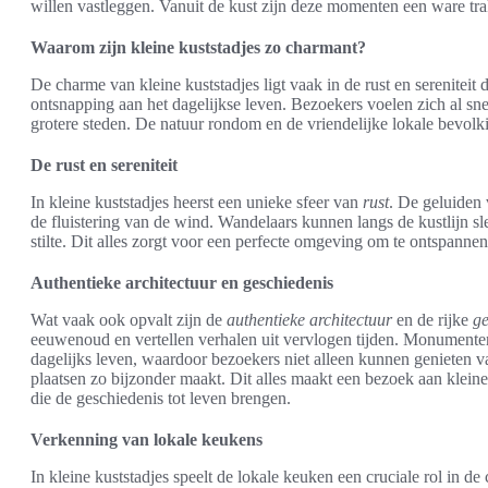
willen vastleggen. Vanuit de kust zijn deze momenten een ware tra
Waarom zijn kleine kuststadjes zo charmant?
De charme van kleine kuststadjes ligt vaak in de rust en sereniteit
ontsnapping aan het dagelijkse leven. Bezoekers voelen zich al s
grotere steden. De natuur rondom en de vriendelijke lokale bevolk
De rust en sereniteit
In kleine kuststadjes heerst een unieke sfeer van
rust
. De geluiden
de fluistering van de wind. Wandelaars kunnen langs de kustlijn sl
stilte. Dit alles zorgt voor een perfecte omgeving om te ontspannen 
Authentieke architectuur en geschiedenis
Wat vaak ook opvalt zijn de
authentieke architectuur
en de rijke
ge
eeuwenoud en vertellen verhalen uit vervlogen tijden. Monumenten e
dagelijks leven, waardoor bezoekers niet alleen kunnen genieten v
plaatsen zo bijzonder maakt. Dit alles maakt een bezoek aan kleine
die de geschiedenis tot leven brengen.
Verkenning van lokale keukens
In kleine kuststadjes speelt de lokale keuken een cruciale rol in d