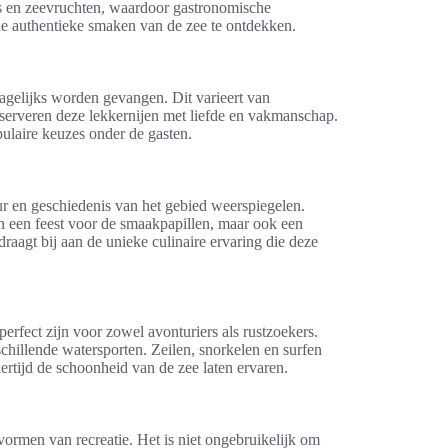
s en zeevruchten, waardoor gastronomische
 de authentieke smaken van de zee te ontdekken.
agelijks worden gevangen. Dit varieert van
s serveren deze lekkernijen met liefde en vakmanschap.
pulaire keuzes onder de gasten.
uur en geschiedenis van het gebied weerspiegelen.
een een feest voor de smaakpapillen, maar ook een
 draagt bij aan de unieke culinaire ervaring die deze
 perfect zijn voor zowel avonturiers als rustzoekers.
illende watersporten. Zeilen, snorkelen en surfen
kertijd de schoonheid van de zee laten ervaren.
vormen van recreatie. Het is niet ongebruikelijk om