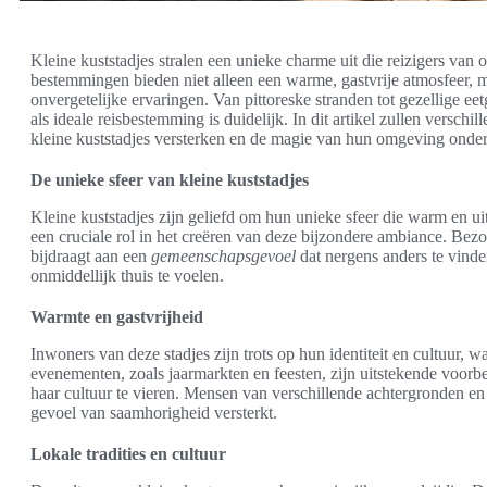
Kleine kuststadjes stralen een unieke charme uit die reizigers van 
bestemmingen bieden niet alleen een warme, gastvrije atmosfeer, ma
onvergetelijke ervaringen. Van pittoreske stranden tot gezellige e
als ideale reisbestemming is duidelijk. In dit artikel zullen versc
kleine kuststadjes versterken en de magie van hun omgeving onde
De unieke sfeer van kleine kuststadjes
Kleine kuststadjes zijn geliefd om hun unieke sfeer die warm en u
een cruciale rol in het creëren van deze bijzondere ambiance. B
bijdraagt aan een
gemeenschapsgevoel
dat nergens anders te vinde
onmiddellijk thuis te voelen.
Warmte en gastvrijheid
Inwoners van deze stadjes zijn trots op hun identiteit en cultuur, w
evenementen, zoals jaarmarkten en feesten, zijn uitstekende voo
haar cultuur te vieren. Mensen van verschillende achtergronden en 
gevoel van saamhorigheid versterkt.
Lokale tradities en cultuur