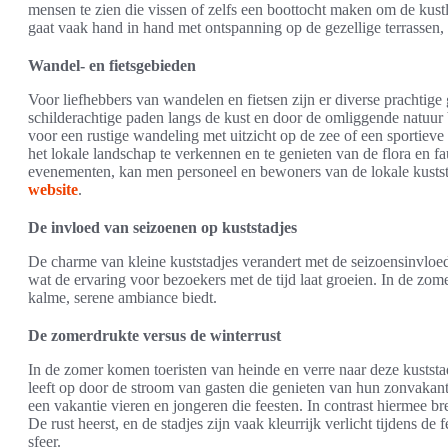
mensen te zien die vissen of zelfs een boottocht maken om de kustl
gaat vaak hand in hand met ontspanning op de gezellige terrassen,
Wandel- en fietsgebieden
Voor liefhebbers van wandelen en fietsen zijn er diverse prachtige 
schilderachtige paden langs de kust en door de omliggende natuu
voor een rustige wandeling met uitzicht op de zee of een sportieve
het lokale landschap te verkennen en te genieten van de flora en fa
evenementen, kan men personeel en bewoners van de lokale kuststad
website
.
De invloed van seizoenen op kuststadjes
De charme van kleine kuststadjes verandert met de seizoensinvloed
wat de ervaring voor bezoekers met de tijd laat groeien. In de zome
kalme, serene ambiance biedt.
De zomerdrukte versus de winterrust
In de zomer komen toeristen van heinde en verre naar deze kustst
leeft op door de stroom van gasten die genieten van hun zonvakant
een vakantie vieren en jongeren die feesten. In contrast hiermee b
De rust heerst, en de stadjes zijn vaak kleurrijk verlicht tijdens de
sfeer.