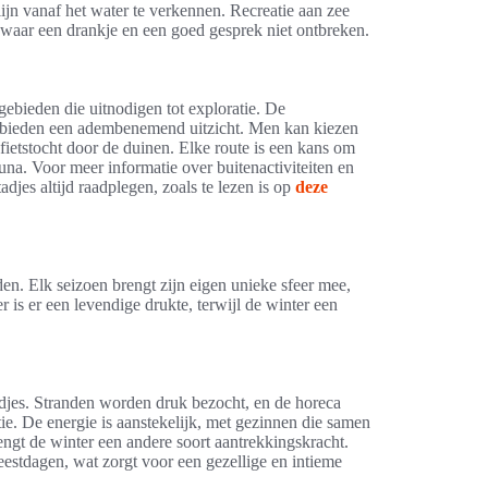
ijn vanaf het water te verkennen. Recreatie aan zee
 waar een drankje en een goed gesprek niet ontbreken.
gebieden die uitnodigen tot exploratie. De
r bieden een adembenemend uitzicht. Men kan kiezen
 fietstocht door de duinen. Elke route is een kans om
una. Voor meer informatie over buitenactiviteiten en
jes altijd raadplegen, zoals te lezen is op
deze
en. Elk seizoen brengt zijn eigen unieke sfeer mee,
r is er een levendige drukte, terwijl de winter een
adjes. Stranden worden druk bezocht, en de horeca
ie. De energie is aanstekelijk, met gezinnen die samen
rengt de winter een andere soort aantrekkingskracht.
 feestdagen, wat zorgt voor een gezellige en intieme