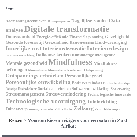
Tags
Data-
Dagelijkse routine
Ademhalingstechnieken
Bouwprojecten
Digitale transformatie
analyse
Duurzaamheid
Gezelligheid
Energie-efficiëntie
Financiële planning
Gezonde levensstijl
Gezondheid
Huidverzorging
Haarverzorging
Interieurdesign
Innerlijke rust
Interieurdecoratie
Italiaanse keuken
Kunstmatige intelligentie
Interieurverlichting
Mindfulness
Mentale gezondheid
Mindfulness
oefeningen
Minimalisme
Minimalistisch interieur
Ontspanning
Ontspanningstechnieken
Persoonlijke groei
Persoonlijke ontwikkeling
Positieve mindset
Productiviteitstips
Sociale activiteiten
Softwareontwikkeling
Reistips
Risicobeheer
Spa-ervaring
Stressmanagement
Stressvermindering
Technologische innovatie
Technologische vooruitgang
Tuininrichting
Zelfzorg
Tuinontwerp
woningrenovatie
Zelfreflectie
Zoete lekkernijen
Reizen
>
Waarom kiezen reizigers voor een safari in Zuid-
Afrika?