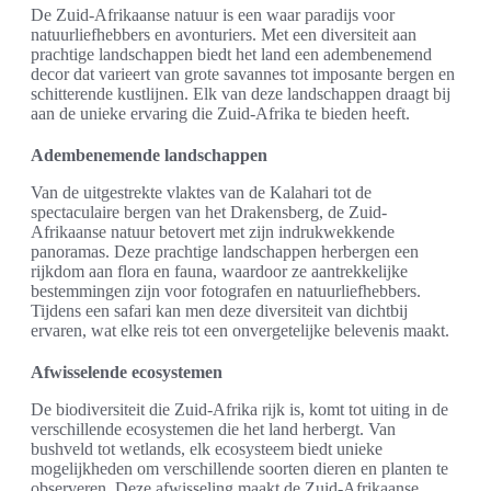
De Zuid-Afrikaanse natuur is een waar paradijs voor
natuurliefhebbers en avonturiers. Met een diversiteit aan
prachtige landschappen biedt het land een adembenemend
decor dat varieert van grote savannes tot imposante bergen en
schitterende kustlijnen. Elk van deze landschappen draagt bij
aan de unieke ervaring die Zuid-Afrika te bieden heeft.
Adembenemende landschappen
Van de uitgestrekte vlaktes van de Kalahari tot de
spectaculaire bergen van het Drakensberg, de Zuid-
Afrikaanse natuur betovert met zijn indrukwekkende
panoramas. Deze prachtige landschappen herbergen een
rijkdom aan flora en fauna, waardoor ze aantrekkelijke
bestemmingen zijn voor fotografen en natuurliefhebbers.
Tijdens een safari kan men deze diversiteit van dichtbij
ervaren, wat elke reis tot een onvergetelijke belevenis maakt.
Afwisselende ecosystemen
De biodiversiteit die Zuid-Afrika rijk is, komt tot uiting in de
verschillende ecosystemen die het land herbergt. Van
bushveld tot wetlands, elk ecosysteem biedt unieke
mogelijkheden om verschillende soorten dieren en planten te
observeren. Deze afwisseling maakt de Zuid-Afrikaanse