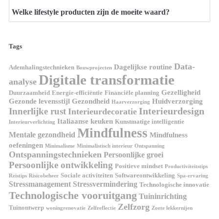
Welke lifestyle producten zijn de moeite waard?
Tags
Data-
Dagelijkse routine
Ademhalingstechnieken
Bouwprojecten
Digitale transformatie
analyse
Gezelligheid
Duurzaamheid
Energie-efficiëntie
Financiële planning
Gezonde levensstijl
Gezondheid
Huidverzorging
Haarverzorging
Interieurdesign
Innerlijke rust
Interieurdecoratie
Italiaanse keuken
Kunstmatige intelligentie
Interieurverlichting
Mindfulness
Mentale gezondheid
Mindfulness
oefeningen
Minimalisme
Minimalistisch interieur
Ontspanning
Ontspanningstechnieken
Persoonlijke groei
Persoonlijke ontwikkeling
Positieve mindset
Productiviteitstips
Sociale activiteiten
Softwareontwikkeling
Reistips
Risicobeheer
Spa-ervaring
Stressmanagement
Stressvermindering
Technologische innovatie
Technologische vooruitgang
Tuininrichting
Zelfzorg
Tuinontwerp
woningrenovatie
Zelfreflectie
Zoete lekkernijen