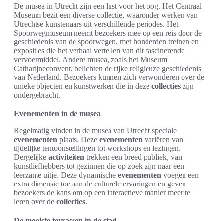
De musea in Utrecht zijn een lust voor het oog. Het Centraal
Museum bezit een diverse collectie, waaronder werken van
Utrechtse kunstenaars uit verschillende periodes. Het
Spoorwegmuseum neemt bezoekers mee op een reis door de
geschiedenis van de spoorwegen, met honderden treinen en
exposities die het verhaal vertellen van dit fascinerende
vervoermiddel. Andere musea, zoals het Museum
Catharijneconvent, belichten de rijke religieuze geschiedenis
van Nederland. Bezoekers kunnen zich verwonderen over de
unieke objecten en kunstwerken die in deze
collecties
zijn
ondergebracht.
Evenementen in de musea
Regelmatig vinden in de musea van Utrecht speciale
evenementen
plaats. Deze
evenementen
variëren van
tijdelijke tentoonstellingen tot workshops en lezingen.
Dergelijke
activiteiten
trekken een breed publiek, van
kunstliefhebbers tot gezinnen die op zoek zijn naar een
leerzame uitje. Deze dynamische
evenementen
voegen een
extra dimensie toe aan de culturele ervaringen en geven
bezoekers de kans om op een interactieve manier meer te
leren over de
collecties
.
De mooiste terrassen in de stad