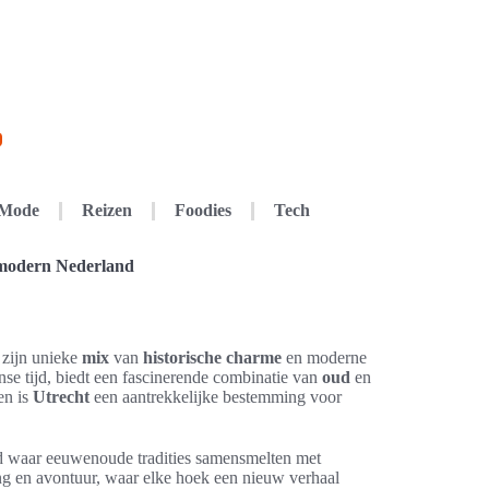
Mode
Reizen
Foodies
Tech
 modern Nederland
 zijn unieke
mix
van
historische charme
en moderne
se tijd, biedt een fascinerende combinatie van
oud
en
en is
Utrecht
een aantrekkelijke bestemming voor
d waar eeuwenoude tradities samensmelten met
ning en avontuur, waar elke hoek een nieuw verhaal