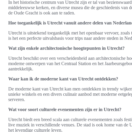
In het historische centrum van Utrecht zijn er tal van bezienswaa
middeleeuwse kerken, en diverse musea die de geschiedenis van 
de Oude Gracht is ook aan te raden.
Hoe toegankelijk is Utrecht vanuit andere delen van Nederla
Utrecht is uitstekend toegankelijk met het openbaar vervoer, zoals t
is het een perfecte uitvalsbasis voor trips naar andere steden in Ne
Wat zijn enkele architectonische hoogtepunten in Utrecht?
Utrecht beschikt over een verscheidenheid aan architectonische h
moderne ontwerpen van het Centraal Station en het Jaarbeursgebo
aantrekkelijk.
Waar kan ik de moderne kant van Utrecht ontdekken?
De moderne kant van Utrecht kan men ontdekken in trendy wijken 
unieke winkels en een divers culinair aanbod met moderne eetgeleg
serveren.
Wat voor soort culturele evenementen zijn er in Utrecht?
Utrecht biedt een breed scala aan culturele evenementen zoals fest
live muziek in verschillende venues. De stad is ook home van de U
het levendige culturele leven.