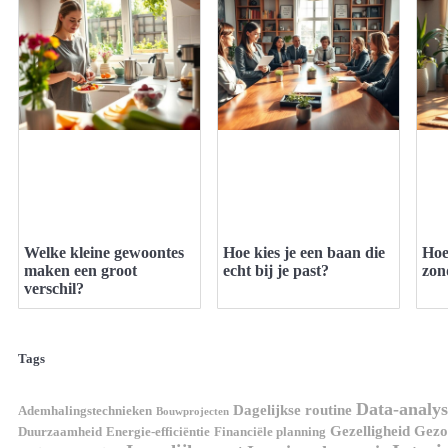
Welke kleine gewoontes
Hoe kies je een baan die
Hoe
maken een groot
echt bij je past?
zon
verschil?
Tags
Data-analys
Dagelijkse routine
Ademhalingstechnieken
Bouwprojecten
Gezelligheid
Gezon
Duurzaamheid
Energie-efficiëntie
Financiële planning