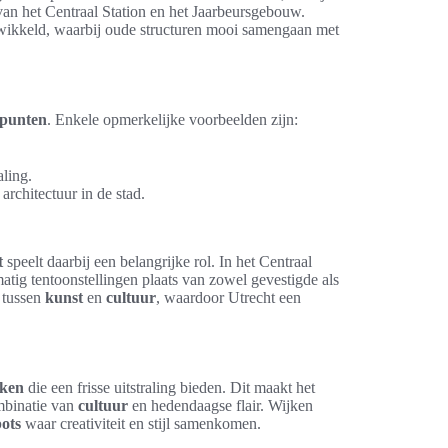
an het Centraal Station en het Jaarbeursgebouw.
ontwikkeld, waarbij oude structuren mooi samengaan met
epunten
. Enkele opmerkelijke voorbeelden zijn:
aling.
rchitectuur in de stad.
t
speelt daarbij een belangrijke rol. In het Centraal
tig tentoonstellingen plaats van zowel gevestigde als
 tussen
kunst
en
cultuur
, waardoor Utrecht een
jken
die een frisse uitstraling bieden. Dit maakt het
ombinatie van
cultuur
en hedendaagse flair. Wijken
ots
waar creativiteit en stijl samenkomen.