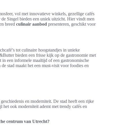
sfeer, vol met innovatieve winkels, gezellige cafés
er de Singel bieden een uniek uitzicht. Hier vindt men
en breed
culinair aanbod
presenteren, geschikt voor
chcafé’s tot culinaire hoogstandjes in unieke
&Butter bieden een frisse kijk op de gastronomie met
 in een informele maaltijd of een gastronomische
 de stad maakt het een must-visit voor foodies en
geschiedenis en moderniteit. De stad heeft een rijke
l het ook moderniteit ademt met trendy cafés en
sche centrum van Utrecht?