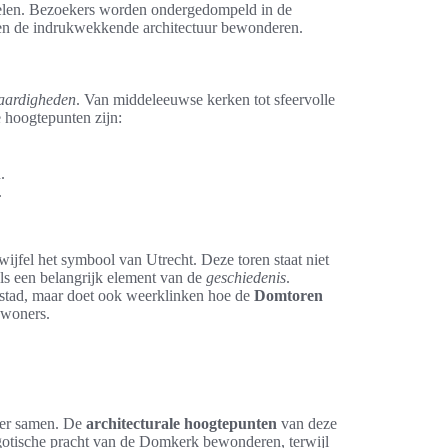
egelen. Bezoekers worden ondergedompeld in de
n en de indrukwekkende architectuur bewonderen.
aardigheden
. Van middeleeuwse kerken tot sfeervolle
e hoogtepunten zijn:
.
.
wijfel het symbool van Utrecht. Deze toren staat niet
als een belangrijk element van de
geschiedenis
.
e stad, maar doet ook weerklinken hoe de
Domtoren
nwoners.
ier samen. De
architecturale hoogtepunten
van deze
gotische pracht van de Domkerk bewonderen, terwijl