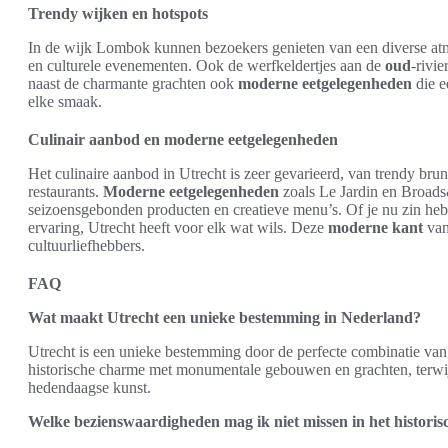
Trendy wijken en hotspots
In de wijk Lombok kunnen bezoekers genieten van een diverse atmo
en culturele evenementen. Ook de werfkeldertjes aan de
oud
-rivi
naast de charmante grachten ook
moderne eetgelegenheden
die e
elke smaak.
Culinair aanbod en moderne eetgelegenheden
Het culinaire aanbod in Utrecht is zeer gevarieerd, van trendy brun
restaurants.
Moderne eetgelegenheden
zoals Le Jardin en Broads
seizoensgebonden producten en creatieve menu’s. Of je nu zin hebt
ervaring, Utrecht heeft voor elk wat wils. Deze
moderne kant
van
cultuurliefhebbers.
FAQ
Wat maakt Utrecht een unieke bestemming in Nederland?
Utrecht is een unieke bestemming door de perfecte combinatie van 
historische charme met monumentale gebouwen en grachten, terwij
hedendaagse kunst.
Welke bezienswaardigheden mag ik niet missen in het histori