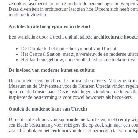
ze ook gefascineerd kunnen zijn door de hedendaagse ontwerpen v
Deze diversiteit in architectuur laat zien hoe Utrecht zich heeft 
moderne invloeden.
Architecturale hoogtepunten in de stad
Een wandeling door Utrecht onthult talloze
architecturale hoogt
De Domkerk, het iconische symbool van Utrecht.
Het Centraal Station, met zijn vernieuwde en moderne uitstr
Het Jaarbeursgebouw, dat een blik biedt op de toekomst van a
De invloed van moderne kunst en cultuur
De culturele scene in Utrecht is bruisend en divers. Moderne
kuns
Museum en de Universiteit voor de Kunsten Utrecht vinden regelma
opkomende kunstenaars. Deze instellingen stimuleren de interactie
inspirerende bestemming is voor zowel bewoners als bezoekers.
Ontdek de moderne kant van Utrecht
Utrecht laat zich ook van zijn
moderne kant
zien, met
trendy wi
een ideale bestemming voor reizigers die op zoek zijn naar een c
zoals Lombok en het
centrum
van de stad herbergen tal van
hotsp