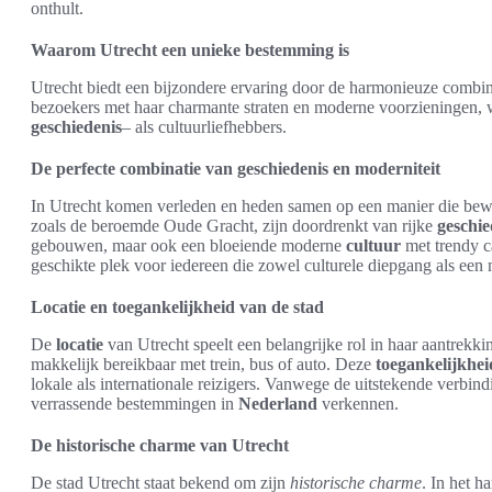
onthult.
Waarom Utrecht een unieke bestemming is
Utrecht biedt een bijzondere ervaring door de harmonieuze combi
bezoekers met haar charmante straten en moderne voorzieningen,
geschiedenis
– als cultuurliefhebbers.
De perfecte combinatie van geschiedenis en moderniteit
In Utrecht komen verleden en heden samen op een manier die bewon
zoals de beroemde Oude Gracht, zijn doordrenkt van rijke
geschie
gebouwen, maar ook een bloeiende moderne
cultuur
met trendy ca
geschikte plek voor iedereen die zowel culturele diepgang als een
Locatie en toegankelijkheid van de stad
De
locatie
van Utrecht speelt een belangrijke rol in haar aantrekki
makkelijk bereikbaar met trein, bus of auto. Deze
toegankelijkhei
lokale als internationale reizigers. Vanwege de uitstekende verb
verrassende bestemmingen in
Nederland
verkennen.
De historische charme van Utrecht
De stad Utrecht staat bekend om zijn
historische charme
. In het h