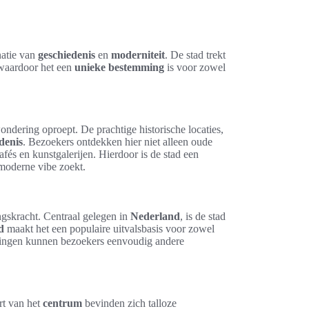
natie van
geschiedenis
en
moderniteit
. De stad trekt
 waardoor het een
unieke bestemming
is voor zowel
dering oproept. De prachtige historische locaties,
denis
. Bezoekers ontdekken hier niet alleen oude
fés en kunstgalerijen. Hierdoor is de stad een
 moderne vibe zoekt.
ngskracht. Centraal gelegen in
Nederland
, is de stad
d
maakt het een populaire uitvalsbasis voor zowel
indingen kunnen bezoekers eenvoudig andere
art van het
centrum
bevinden zich talloze