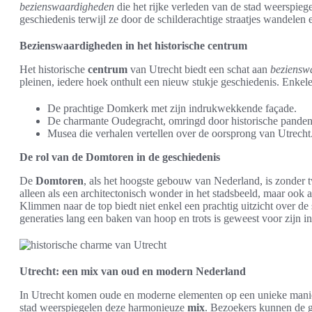
bezienswaardigheden
die het rijke verleden van de stad weerspi
geschiedenis terwijl ze door de schilderachtige straatjes wandele
Bezienswaardigheden in het historische centrum
Het historische
centrum
van Utrecht biedt een schat aan
beziensw
pleinen, iedere hoek onthult een nieuw stukje geschiedenis. Enkel
De prachtige Domkerk met zijn indrukwekkende façade.
De charmante Oudegracht, omringd door historische panden
Musea die verhalen vertellen over de oorsprong van Utrecht
De rol van de Domtoren in de geschiedenis
De
Domtoren
, als het hoogste gebouw van Nederland, is zonder t
alleen als een architectonisch wonder in het stadsbeeld, maar ook 
Klimmen naar de top biedt niet enkel een prachtig uitzicht over d
generaties lang een baken van hoop en trots is geweest voor zijn i
Utrecht: een mix van oud en modern Nederland
In Utrecht komen oude en moderne elementen op een unieke man
stad weerspiegelen deze harmonieuze
mix
. Bezoekers kunnen de 