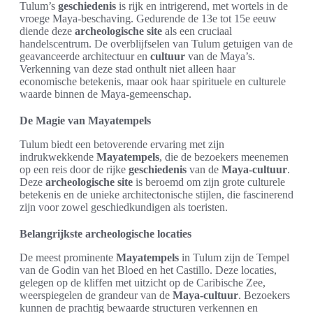
Tulum’s
geschiedenis
is rijk en intrigerend, met wortels in de
vroege Maya-beschaving. Gedurende de 13e tot 15e eeuw
diende deze
archeologische site
als een cruciaal
handelscentrum. De overblijfselen van Tulum getuigen van de
geavanceerde architectuur en
cultuur
van de Maya’s.
Verkenning van deze stad onthult niet alleen haar
economische betekenis, maar ook haar spirituele en culturele
waarde binnen de Maya-gemeenschap.
De Magie van Mayatempels
Tulum biedt een betoverende ervaring met zijn
indrukwekkende
Mayatempels
, die de bezoekers meenemen
op een reis door de rijke
geschiedenis
van de
Maya-cultuur
.
Deze
archeologische site
is beroemd om zijn grote culturele
betekenis en de unieke architectonische stijlen, die fascinerend
zijn voor zowel geschiedkundigen als toeristen.
Belangrijkste archeologische locaties
De meest prominente
Mayatempels
in Tulum zijn de Tempel
van de Godin van het Bloed en het Castillo. Deze locaties,
gelegen op de kliffen met uitzicht op de Caribische Zee,
weerspiegelen de grandeur van de
Maya-cultuur
. Bezoekers
kunnen de prachtig bewaarde structuren verkennen en