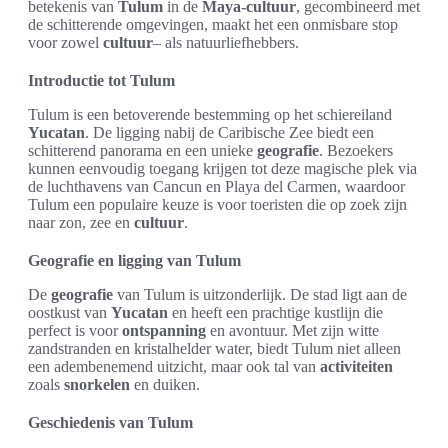
betekenis van
Tulum
in de
Maya-cultuur
, gecombineerd met
de schitterende omgevingen, maakt het een onmisbare stop
voor zowel
cultuur
– als natuurliefhebbers.
Introductie tot Tulum
Tulum is een betoverende bestemming op het schiereiland
Yucatan
. De ligging nabij de Caribische Zee biedt een
schitterend panorama en een unieke
geografie
. Bezoekers
kunnen eenvoudig toegang krijgen tot deze magische plek via
de luchthavens van Cancun en Playa del Carmen, waardoor
Tulum een populaire keuze is voor toeristen die op zoek zijn
naar zon, zee en
cultuur
.
Geografie en ligging van Tulum
De
geografie
van Tulum is uitzonderlijk. De stad ligt aan de
oostkust van
Yucatan
en heeft een prachtige kustlijn die
perfect is voor
ontspanning
en avontuur. Met zijn witte
zandstranden en kristalhelder water, biedt Tulum niet alleen
een adembenemend uitzicht, maar ook tal van
activiteiten
zoals
snorkelen
en duiken.
Geschiedenis van Tulum