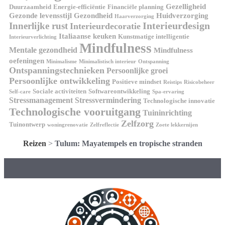
Gezelligheid
Duurzaamheid
Energie-efficiëntie
Financiële planning
Gezonde levensstijl
Gezondheid
Huidverzorging
Haarverzorging
Interieurdesign
Innerlijke rust
Interieurdecoratie
Italiaanse keuken
Kunstmatige intelligentie
Interieurverlichting
Mindfulness
Mentale gezondheid
Mindfulness
oefeningen
Minimalisme
Minimalistisch interieur
Ontspanning
Ontspanningstechnieken
Persoonlijke groei
Persoonlijke ontwikkeling
Positieve mindset
Reistips
Risicobeheer
Sociale activiteiten
Softwareontwikkeling
Self-care
Spa-ervaring
Stressmanagement
Stressvermindering
Technologische innovatie
Technologische vooruitgang
Tuininrichting
Zelfzorg
Tuinontwerp
woningrenovatie
Zelfreflectie
Zoete lekkernijen
Reizen
>
Tulum: Mayatempels en tropische stranden