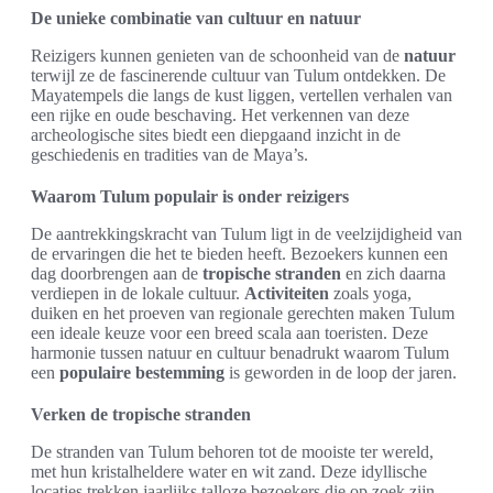
De unieke combinatie van cultuur en natuur
Reizigers kunnen genieten van de schoonheid van de
natuur
terwijl ze de fascinerende cultuur van Tulum ontdekken. De
Mayatempels die langs de kust liggen, vertellen verhalen van
een rijke en oude beschaving. Het verkennen van deze
archeologische sites biedt een diepgaand inzicht in de
geschiedenis en tradities van de Maya’s.
Waarom Tulum populair is onder reizigers
De aantrekkingskracht van Tulum ligt in de veelzijdigheid van
de ervaringen die het te bieden heeft. Bezoekers kunnen een
dag doorbrengen aan de
tropische stranden
en zich daarna
verdiepen in de lokale cultuur.
Activiteiten
zoals yoga,
duiken en het proeven van regionale gerechten maken Tulum
een ideale keuze voor een breed scala aan toeristen. Deze
harmonie tussen natuur en cultuur benadrukt waarom Tulum
een
populaire bestemming
is geworden in de loop der jaren.
Verken de tropische stranden
De stranden van Tulum behoren tot de mooiste ter wereld,
met hun kristalheldere water en wit zand. Deze idyllische
locaties trekken jaarlijks talloze bezoekers die op zoek zijn