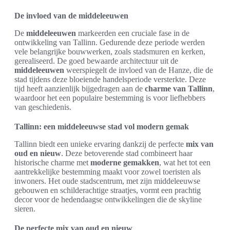
De invloed van de middeleeuwen
De
middeleeuwen
markeerden een cruciale fase in de
ontwikkeling van Tallinn. Gedurende deze periode werden
vele belangrijke bouwwerken, zoals stadsmuren en kerken,
gerealiseerd. De goed bewaarde architectuur uit de
middeleeuwen
weerspiegelt de invloed van de Hanze, die de
stad tijdens deze bloeiende handelsperiode versterkte. Deze
tijd heeft aanzienlijk bijgedragen aan de
charme van Tallinn
,
waardoor het een populaire bestemming is voor liefhebbers
van geschiedenis.
Tallinn: een middeleeuwse stad vol modern gemak
Tallinn biedt een unieke ervaring dankzij de perfecte
mix van
oud en nieuw
. Deze betoverende stad combineert haar
historische charme met
moderne gemakken
, wat het tot een
aantrekkelijke bestemming maakt voor zowel toeristen als
inwoners. Het oude stadscentrum, met zijn middeleeuwse
gebouwen en schilderachtige straatjes, vormt een prachtig
decor voor de hedendaagse ontwikkelingen die de skyline
sieren.
De perfecte mix van oud en nieuw