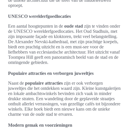
de unieke architectuur die de sfeer van de middeleeuwen
oproept.
UNESCO werelderfgoedlocaties
Een aantal hoogtepunten in de
oude stad
zijn te vinden onder
de UNESCO werelderfgoedlocaties. Het Oud Stadhuis, met
zijn imposante façade en kloktoren, trekt veel belangstelling.
De Alexander Nevski-kathedraal, met zijn prachtige koepels,
biedt een prachtig uitzicht en is een must-see voor de
liefhebbers van ecclesiastische architectuur. Het uitzicht vanaf
Toompea Hill geeft een panoramisch beeld van de stad en de
omringende gebieden.
Populaire attracties en verborgen juweeltjes
Naast de
populaire attracties
zijn er ook verborgen
juweeltjes die het ontdekken waard zijn. Kleine kunstgalerijen
en lokale ambachtswinkels bevinden zich vaak in minder
drukke straten. Een wandeling door de geplaveide straatjes
onthult allerlei verrassingen, van gezellige cafés tot bijzondere
winkels. Elke hoek biedt een nieuwe kans om de unieke
charme van de oude stad te ervaren.
Modern gemak en voorzieningen