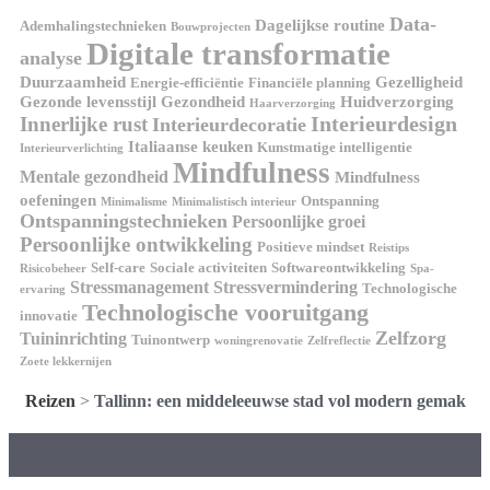
Data-
Dagelijkse routine
Ademhalingstechnieken
Bouwprojecten
Digitale transformatie
analyse
Duurzaamheid
Gezelligheid
Energie-efficiëntie
Financiële planning
Gezonde levensstijl
Gezondheid
Huidverzorging
Haarverzorging
Interieurdesign
Innerlijke rust
Interieurdecoratie
Italiaanse keuken
Kunstmatige intelligentie
Interieurverlichting
Mindfulness
Mentale gezondheid
Mindfulness
oefeningen
Ontspanning
Minimalisme
Minimalistisch interieur
Ontspanningstechnieken
Persoonlijke groei
Persoonlijke ontwikkeling
Positieve mindset
Reistips
Self-care
Sociale activiteiten
Softwareontwikkeling
Risicobeheer
Spa-
Stressmanagement
Stressvermindering
Technologische
ervaring
Technologische vooruitgang
innovatie
Zelfzorg
Tuininrichting
Tuinontwerp
woningrenovatie
Zelfreflectie
Zoete lekkernijen
Reizen
>
Tallinn: een middeleeuwse stad vol modern gemak