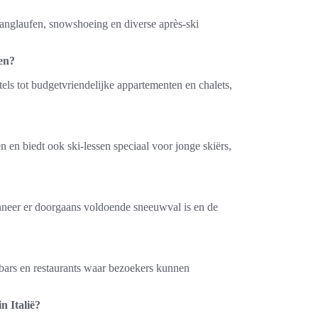
anglaufen, snowshoeing en diverse après-ski
ten?
tels tot budgetvriendelijke appartementen en chalets,
en en biedt ook ski-lessen speciaal voor jonge skiërs,
wanneer er doorgaans voldoende sneeuwval is en de
e bars en restaurants waar bezoekers kunnen
n Italië?