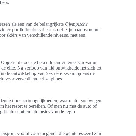
bers.
prezen als een van de belangrijkste
Olympische
wintersportliefhebbers die op zoek zijn naar avontuur
oor skiërs van verschillende niveaus, met een
’30. Opgericht door de bekende ondernemer Giovanni
de elite. Na verloop van tijd ontwikkelde het zich tot
 in de ontwikkeling van Sestriere kwam tijdens de
e voor verschillende disciplines.
illende transportmogelijkheden, waaronder snelwegen
m het resort te bereiken. Of men nu met de auto of
 tot de schitterende pistes van de regio.
ersport, vooral voor diegenen die geïnteresseerd zijn