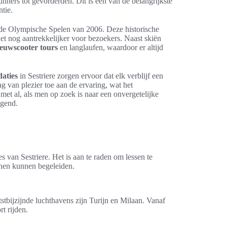
inners tot gevorderden. Dit is een van de belangrijkste
tie.
ot de Olympische Spelen van 2006. Deze historische
et nog aantrekkelijker voor bezoekers. Naast skiën
euwscooter tours
en langlaufen, waardoor er altijd
aties
in Sestriere zorgen ervoor dat elk verblijf een
g van plezier toe aan de ervaring, wat het
met al, als men op zoek is naar een onvergetelijke
igend.
 van Sestriere. Het is aan te raden om lessen te
 hen kunnen begeleiden.
tstbijzijnde luchthavens zijn Turijn en Milaan. Vanaf
t rijden.