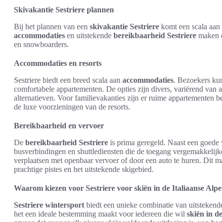
Skivakantie Sestriere plannen
Bij het plannen van een
skivakantie Sestriere
komt een scala aan 
accommodaties
en uitstekende
bereikbaarheid Sestriere
maken d
en snowboarders.
Accommodaties en resorts
Sestriere biedt een breed scala aan
accommodaties
. Bezoekers kun
comfortabele appartementen. De opties zijn divers, variërend van al
alternatieven. Voor familievakanties zijn er ruime appartementen be
de luxe voorzieningen van de resorts.
Bereikbaarheid en vervoer
De
bereikbaarheid Sestriere
is prima geregeld. Naast een goede v
busverbindingen en shuttlediensten die de toegang vergemakkelijke
verplaatsen met openbaar vervoer of door een auto te huren. Dit m
prachtige pistes en het uitstekende skigebied.
Waarom kiezen voor Sestriere voor skiën in de Italiaanse Alp
Sestriere wintersport
biedt een unieke combinatie van uitstekende
het een ideale bestemming maakt voor iedereen die wil
skiën in d