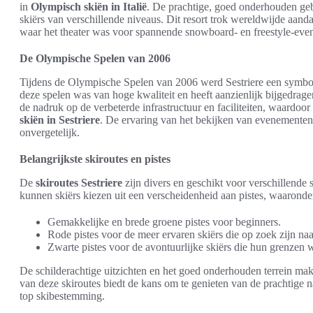
in
Olympisch skiën in Italië
. De prachtige, goed onderhouden ge
skiërs van verschillende niveaus. Dit resort trok wereldwijde aan
waar het theater was voor spannende snowboard- en freestyle-eve
De Olympische Spelen van 2006
Tijdens de Olympische Spelen van 2006 werd Sestriere een symbool
deze spelen was van hoge kwaliteit en heeft aanzienlijk bijgedragen
de nadruk op de verbeterde infrastructuur en faciliteiten, waardoor
skiën in Sestriere
. De ervaring van het bekijken van evenementen
onvergetelijk.
Belangrijkste skiroutes en pistes
De
skiroutes Sestriere
zijn divers en geschikt voor verschillende 
kunnen skiërs kiezen uit een verscheidenheid aan pistes, waaronde
Gemakkelijke en brede groene pistes voor beginners.
Rode pistes voor de meer ervaren skiërs die op zoek zijn naa
Zwarte pistes voor de avontuurlijke skiërs die hun grenzen w
De schilderachtige uitzichten en het goed onderhouden terrein ma
van deze skiroutes biedt de kans om te genieten van de prachtige
top skibestemming.