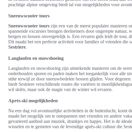
prachtige alpine omgeving biedt tal van mogelijkheden voor avont
Sneeuwscooter tours
Sneeuwscooter tours
zijn een van de meest populaire manieren o
spannende excursies brengen deelnemers door ongerepte natuur,
bergen en bossen onvergetelijk is. Een ervaren gids leidt de tour, 
Dit maakt het een perfecte activiteit voor families of vrienden die
Sestriere
.
Langlaufen en snowshoeing
Langlaufen en snowshoeing zijn uitstekende manieren om de sere
onderhouden sporen en paden maken het toegankelijk voor alle niv
stilte terwijl ze door sneeuwbedekte bossen glijden. Voor degene
biedt Sestriere verschillende routes die variëren in moeilijkheidsgra
wil skiën, maar ook de magie van de winter wil ervaren.
Après-ski mogelijkheden
Na een dag vol avontuurlijke activiteiten in de buitenlucht, komt 
maakt het mogelijk om te ontspannen met vrienden en andere vakan
gevarieerd aanbod aan muziek, drankjes en hapjes. Het is de ideale 
wisselen en te genieten van de levendige après-ski cultuur die Sestr