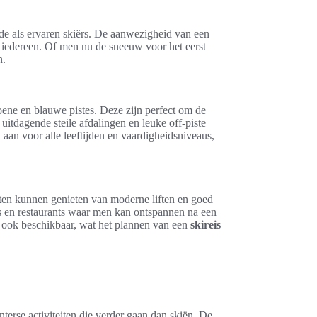
de als ervaren skiërs. De aanwezigheid van een
r iedereen. Of men nu de sneeuw voor het eerst
n.
oene en blauwe pistes. Deze zijn perfect om de
 uitdagende steile afdalingen en leuke off-piste
 aan voor alle leeftijden en vaardigheidsniveaus,
ten kunnen genieten van moderne liften en goed
ars en restaurants waar men kan ontspannen na een
n ook beschikbaar, wat het plannen van een
skireis
terse activiteiten die verder gaan dan skiën. De