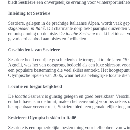
biedt
Sestriere
een onvergetelijke ervaring voor wintersportliefheb
Inleiding tot Sestriere
Sestriere, gelegen in de prachtige Italiaanse Alpen, wordt vaak ge
skigebieden in Italië
. Dit charmante dorp trekt jaarlijks duizenden 
en ontspanning op de piste. De
locatie Sestriere
maakt het ideaal v
gevarieerd aanbod aan pistes en faciliteiten.
Geschiedenis van Sestriere
Sestriere heeft een rijke geschiedenis die teruggaat tot de jaren 
Agnelli, was het van oorsprong bedoeld als een luxe skiresort voor 
een populaire bestemming die veel skiërs aantrekt. Het hoogtepunt
Olympische Spelen van 2006, waar het als belangrijke locatie diend
Locatie en toegankelijkheid
De
locatie Sestriere
is gunstig gelegen en goed bereikbaar. Versch
en luchthavens in de buurt, maken het eenvoudig voor bezoekers o
het openbaar vervoer reist, Sestriere biedt een gemakkelijke toegang
Sestriere: Olympisch skiën in Italië
Sestriere is een opmerkelijke bestemming voor liefhebbers van wint