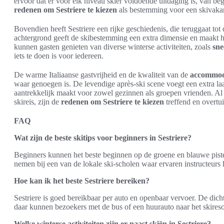
ervoor dat er voor elk niveau skiër voldoende uitdaging is, van beg
redenen om Sestriere te kiezen
als bestemming voor een skivakan
Bovendien heeft Sestriere een rijke geschiedenis, die teruggaat t
achtergrond geeft de skibestemming een extra dimensie en maakt h
kunnen gasten genieten van diverse winterse activiteiten, zoals
sne
iets te doen is voor iedereen.
De warme Italiaanse gastvrijheid en de kwaliteit van de
accommod
waar genoegen is. De levendige après-ski scene voegt een extra laa
aantrekkelijk maakt voor zowel gezinnen als groepen vrienden. Al 
skireis, zijn de
redenen om Sestriere te kiezen
treffend en overtu
FAQ
Wat zijn de beste skitips voor beginners in Sestriere?
Beginners kunnen het beste beginnen op de groene en blauwe pistes
nemen bij een van de lokale ski-scholen waar ervaren instructeurs
Hoe kan ik het beste Sestriere bereiken?
Sestriere is goed bereikbaar per auto en openbaar vervoer. De dich
daar kunnen bezoekers met de bus of een huurauto naar het skiresor
Welke winterse activiteiten zijn er naast skiën in Sestriere?