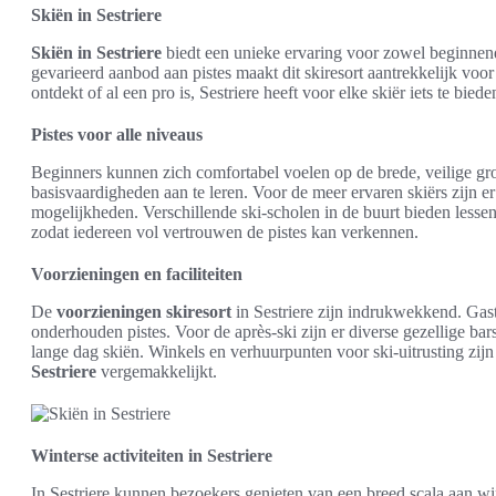
Skiën in Sestriere
Skiën in Sestriere
biedt een unieke ervaring voor zowel beginnen
gevarieerd aanbod aan pistes maakt dit skiresort aantrekkelijk voo
ontdekt of al een pro is, Sestriere heeft voor elke skiër iets te biede
Pistes voor alle niveaus
Beginners kunnen zich comfortabel voelen op de brede, veilige gr
basisvaardigheden aan te leren. Voor de meer ervaren skiërs zijn er
mogelijkheden. Verschillende ski-scholen in de buurt bieden lessen
zodat iedereen vol vertrouwen de pistes kan verkennen.
Voorzieningen en faciliteiten
De
voorzieningen skiresort
in Sestriere zijn indrukwekkend. Gas
onderhouden pistes. Voor de après-ski zijn er diverse gezellige b
lange dag skiën. Winkels en verhuurpunten voor ski-uitrusting zij
Sestriere
vergemakkelijkt.
Winterse activiteiten in Sestriere
In Sestriere kunnen bezoekers genieten van een breed scala aan win