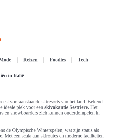
Mode
Reizen
Foodies
Tech
ën in Italië
 meest vooraanstaande skiresorts van het land. Bekend
 de ideale plek voor een
skivakantie Sestriere
. Het
iërs en snowboarders zich kunnen onderdompelen in
ens de Olympische Winterspelen, wat zijn status als
e. Met een scala aan skiroutes en moderne faciliteiten