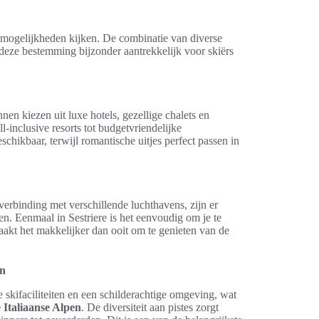
mogelijkheden kijken. De combinatie van diverse
eze bestemming bijzonder aantrekkelijk voor skiërs
nen kiezen uit luxe hotels, gezellige chalets en
l-inclusive resorts tot budgetvriendelijke
schikbaar, terwijl romantische uitjes perfect passen in
erbinding met verschillende luchthavens, zijn er
n. Eenmaal in Sestriere is het eenvoudig om je te
aakt het makkelijker dan ooit om te genieten van de
en
 skifaciliteiten en een schilderachtige omgeving, wat
e Italiaanse Alpen
. De diversiteit aan pistes zorgt