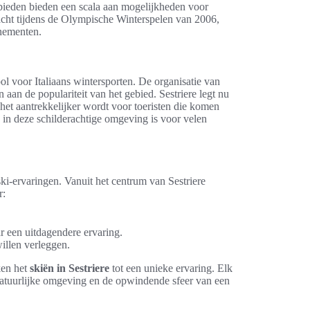
bieden bieden een scala aan mogelijkheden voor
dacht tijdens de Olympische Winterspelen van 2006,
nementen.
 voor Italiaans wintersporten. De organisatie van
 aan de populariteit van het gebied. Sestriere legt nu
 het aantrekkelijker wordt voor toeristen die komen
 in deze schilderachtige omgeving is voor velen
ski-ervaringen. Vanuit het centrum van Sestriere
r:
r een uitdagendere ervaring.
illen verleggen.
ken het
skiën in Sestriere
tot een unieke ervaring. Elk
 natuurlijke omgeving en de opwindende sfeer van een