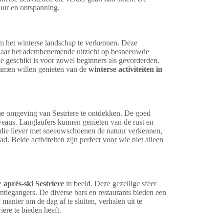
uur en ontspanning.
m het winterse landschap te verkennen. Deze
 waar het adembenemende uitzicht op besneeuwde
die geschikt is voor zowel beginners als gevorderden.
 samen willen genieten van de
winterse activiteiten in
ne omgeving van Sestriere te ontdekken. De goed
eaus. Langlaufers kunnen genieten van de rust en
n die liever met sneeuwschoenen de natuur verkennen,
ad. Beide activiteiten zijn perfect voor wie niet alleen
de
après-ski Sestriere
in beeld. Deze gezellige sfeer
tiegangers. De diverse bars en restaurants bieden een
manier om de dag af te sluiten, verhalen uit te
iere te bieden heeft.