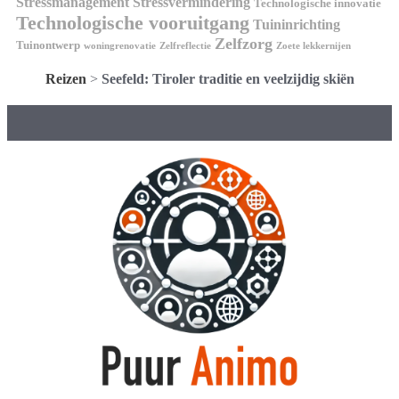
Stressmanagement
Stressvermindering
Technologische innovatie
Technologische vooruitgang
Tuininrichting
Zelfzorg
Tuinontwerp
woningrenovatie
Zelfreflectie
Zoete lekkernijen
Reizen
>
Seefeld: Tiroler traditie en veelzijdig skiën