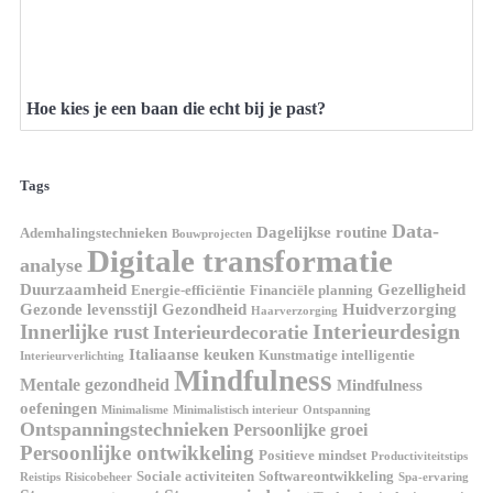
Hoe kies je een baan die echt bij je past?
Tags
Data-
Dagelijkse routine
Ademhalingstechnieken
Bouwprojecten
Digitale transformatie
analyse
Duurzaamheid
Gezelligheid
Energie-efficiëntie
Financiële planning
Gezonde levensstijl
Gezondheid
Huidverzorging
Haarverzorging
Interieurdesign
Innerlijke rust
Interieurdecoratie
Italiaanse keuken
Kunstmatige intelligentie
Interieurverlichting
Mindfulness
Mentale gezondheid
Mindfulness
oefeningen
Minimalisme
Minimalistisch interieur
Ontspanning
Ontspanningstechnieken
Persoonlijke groei
Persoonlijke ontwikkeling
Positieve mindset
Productiviteitstips
Sociale activiteiten
Softwareontwikkeling
Reistips
Risicobeheer
Spa-ervaring