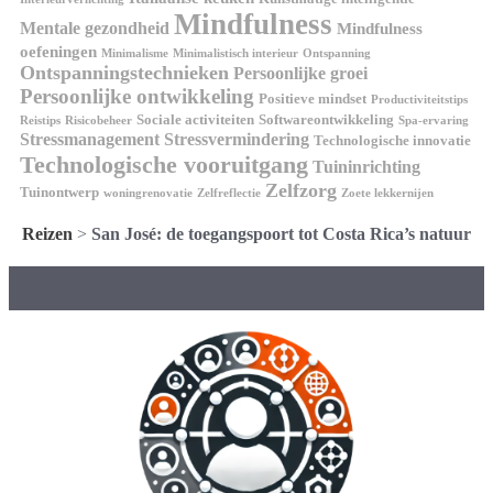
Mindfulness
Mentale gezondheid
Mindfulness
oefeningen
Minimalisme
Minimalistisch interieur
Ontspanning
Ontspanningstechnieken
Persoonlijke groei
Persoonlijke ontwikkeling
Positieve mindset
Productiviteitstips
Sociale activiteiten
Softwareontwikkeling
Reistips
Risicobeheer
Spa-ervaring
Stressmanagement
Stressvermindering
Technologische innovatie
Technologische vooruitgang
Tuininrichting
Zelfzorg
Tuinontwerp
woningrenovatie
Zelfreflectie
Zoete lekkernijen
Reizen
>
San José: de toegangspoort tot Costa Rica’s natuur