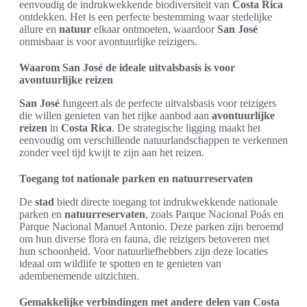
eenvoudig de indrukwekkende biodiversiteit van
Costa Rica
ontdekken. Het is een perfecte bestemming waar stedelijke
allure en
natuur
elkaar ontmoeten, waardoor
San José
onmisbaar is voor avontuurlijke reizigers.
Waarom San José de ideale uitvalsbasis is voor
avontuurlijke reizen
San José
fungeert als de perfecte uitvalsbasis voor reizigers
die willen genieten van het rijke aanbod aan
avontuurlijke
reizen
in
Costa Rica
. De strategische ligging maakt het
eenvoudig om verschillende natuurlandschappen te verkennen
zonder veel tijd kwijt te zijn aan het reizen.
Toegang tot nationale parken en natuurreservaten
De
stad
biedt directe toegang tot indrukwekkende nationale
parken en
natuurreservaten
, zoals Parque Nacional Poás en
Parque Nacional Manuel Antonio. Deze parken zijn beroemd
om hun diverse flora en fauna, die reizigers betoveren met
hun schoonheid. Voor natuurliefhebbers zijn deze locaties
ideaal om wildlife te spotten en te genieten van
adembenemende uitzichten.
Gemakkelijke verbindingen met andere delen van Costa