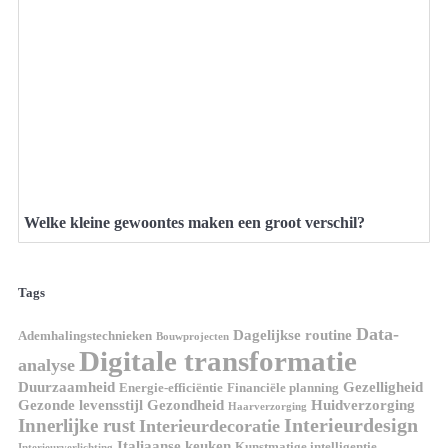
Welke kleine gewoontes maken een groot verschil?
Tags
Data-
Dagelijkse routine
Ademhalingstechnieken
Bouwprojecten
Digitale transformatie
analyse
Duurzaamheid
Gezelligheid
Energie-efficiëntie
Financiële planning
Gezonde levensstijl
Gezondheid
Huidverzorging
Haarverzorging
Interieurdesign
Innerlijke rust
Interieurdecoratie
Italiaanse keuken
Kunstmatige intelligentie
Interieurverlichting