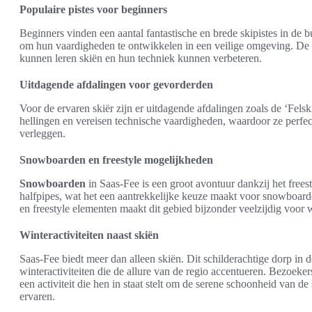
Populaire pistes voor beginners
Beginners vinden een aantal fantastische en brede skipistes in de b
om hun vaardigheden te ontwikkelen in een veilige omgeving. De z
kunnen leren skiën en hun techniek kunnen verbeteren.
Uitdagende afdalingen voor gevorderden
Voor de ervaren skiër zijn er uitdagende afdalingen zoals de ‘Fels
hellingen en vereisen technische vaardigheden, waardoor ze perfec
verleggen.
Snowboarden en freestyle mogelijkheden
Snowboarden
in Saas-Fee is een groot avontuur dankzij het freesty
halfpipes, wat het een aantrekkelijke keuze maakt voor snowboarde
en freestyle elementen maakt dit gebied bijzonder veelzijdig voor w
Winteractiviteiten naast skiën
Saas-Fee biedt meer dan alleen skiën. Dit schilderachtige dorp in 
winteractiviteiten die de allure van de regio accentueren. Bezo
een activiteit die hen in staat stelt om de serene schoonheid van 
ervaren.