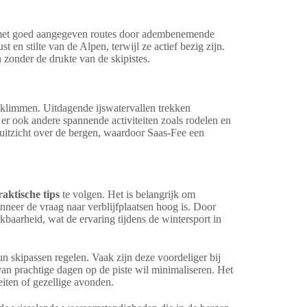
, met goed aangegeven routes door adembenemende
t en stilte van de Alpen, terwijl ze actief bezig zijn.
 zonder de drukte van de skipistes.
jsklimmen. Uitdagende ijswatervallen trekken
 er ook andere spannende activiteiten zoals rodelen en
h uitzicht over de bergen, waardoor Saas-Fee een
raktische tips
te volgen. Het is belangrijk om
nneer de vraag naar verblijfplaatsen hoog is. Door
kbaarheid, wat de ervaring tijdens de wintersport in
n skipassen regelen. Vaak zijn deze voordeliger bij
van prachtige dagen op de piste wil minimaliseren. Het
teiten of gezellige avonden.