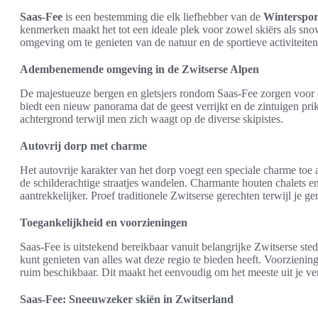
Saas-Fee
is een bestemming die elk liefhebber van de
Winterspor
kenmerken maakt het tot een ideale plek voor zowel skiërs als sn
omgeving om te genieten van de natuur en de sportieve activiteite
Adembenemende omgeving in de Zwitserse Alpen
De majestueuze bergen en gletsjers rondom Saas-Fee zorgen voor ee
biedt een nieuw panorama dat de geest verrijkt en de zintuigen pri
achtergrond terwijl men zich waagt op de diverse skipistes.
Autovrij dorp met charme
Het autovrije karakter van het dorp voegt een speciale charme toe
de schilderachtige straatjes wandelen. Charmante houten chalets e
aantrekkelijker. Proef traditionele Zwitserse gerechten terwijl je g
Toegankelijkheid en voorzieningen
Saas-Fee is uitstekend bereikbaar vanuit belangrijke Zwitserse ste
kunt genieten van alles wat deze regio te bieden heeft. Voorziening
ruim beschikbaar. Dit maakt het eenvoudig om het meeste uit je ver
Saas-Fee: Sneeuwzeker skiën in Zwitserland