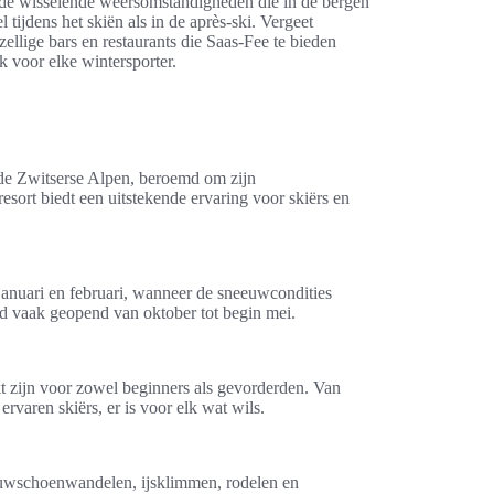
p de wisselende weersomstandigheden die in de bergen
tijdens het skiën als in de après-ski. Vergeet
zellige bars en restaurants die Saas-Fee te bieden
 voor elke wintersporter.
 de Zwitserse Alpen, beroemd om zijn
sort biedt een uitstekende ervaring voor skiërs en
n januari en februari, wanneer de sneeuwcondities
ed vaak geopend van oktober tot begin mei.
t zijn voor zowel beginners als gevorderden. Van
ervaren skiërs, er is voor elk wat wils.
eeuwschoenwandelen, ijsklimmen, rodelen en