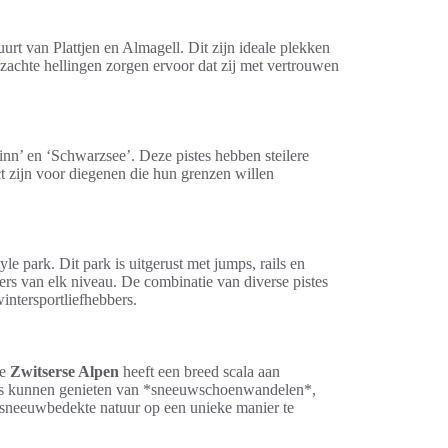
uurt van Plattjen en Almagell. Dit zijn ideale plekken
achte hellingen zorgen ervoor dat zij met vertrouwen
kinn’ en ‘Schwarzsee’. Deze pistes hebben steilere
t zijn voor diegenen die hun grenzen willen
le park. Dit park is uitgerust met jumps, rails en
rs van elk niveau. De combinatie van diverse pistes
intersportliefhebbers.
de
Zwitserse Alpen
heeft een breed scala aan
ekers kunnen genieten van *sneeuwschoenwandelen*,
de sneeuwbedekte natuur op een unieke manier te