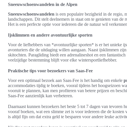
Sneeuwschoenwandelen in de Alpen
Sneeuwschoenwandelen
is een populaire bezigheid in de regio
landschappen. Dit stelt deelnemers in staat om te genieten van de rus
Het is een perfecte optie voor iedereen die de natuur wil verkennen
Ijsklimmen en andere avontuurlijke sporten
Voor de liefhebbers van *avontuurlijke sporten* is er het unieke i
avonturiers die de uitdaging willen aangaan. Naast ijsklimmen zijn
skitochten. Paragliding biedt een adrenalineshot en een fantastisc
veelzijdige bestemming blijft voor elke wintersportliefhebber.
Praktische tips voor bezoekers van Saas-Fee
Voor een optimaal bezoek aan Saas-Fee is het handig om enkele
p
accommodaties tijdig te boeken, vooral tijdens het hoogseizoen wa
vooruit te plannen, kan men profiteren van betere prijzen en beschi
Saas-Fee aanzienlijk kan verbeteren.
Daarnaast kunnen bezoekers het beste 5 tot 7 dagen van tevoren hu
vooraf boeken, wat een slimme zet is voor iedereen die de kosten 
is altijd fijn om dat extra geld te besparen voor andere leuke activi