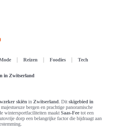
Mode
Reizen
Foodies
Tech
n in Zwitserland
wzeker skiën
in
Zwitserland
. Dit
skigebied in
ajestueuze bergen en prachtige panoramische
e wintersportfaciliteiten maakt
Saas-Fee
tot een
utovrije dorp een belangrijke factor die bijdraagt aan
bestemming.