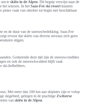
t om te
skiën in de Alpen
. Dit begrip verwijst naar de
 het seizoen. In het
Saas-Fee ski resort
kunnen
e pistes vaak van oktober tot begin mei beschikbaar
te en de duur van de sneeuwbedekking. Saas-Fee
orgt ervoor dat skiërs van diverse niveaus zich geen
eraturen stijgen.
 maanden. Gedurende deze tijd zijn de sneeuwcondities
agen en ook de sneeuwkwaliteit blijft vaak
 ski-liefhebbers.
iveaus. Met meer dan 100 km aan skipistes zijn er volop
ge skigebied, gelegen in de prachtige
Zwitserse
nieten van
skiën in de Alpen
.