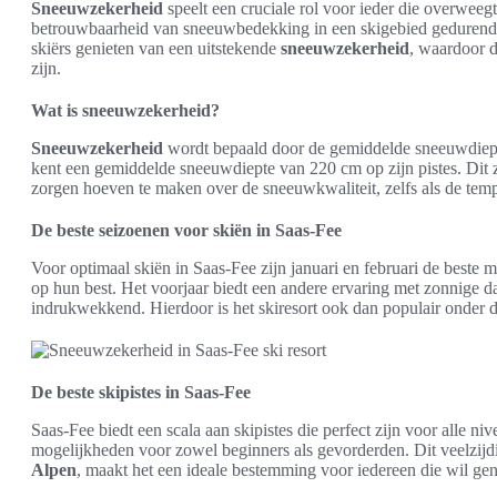
Sneeuwzekerheid
speelt een cruciale rol voor ieder die overweeg
betrouwbaarheid van sneeuwbedekking in een skigebied gedurende
skiërs genieten van een uitstekende
sneeuwzekerheid
, waardoor d
zijn.
Wat is sneeuwzekerheid?
Sneeuwzekerheid
wordt bepaald door de gemiddelde sneeuwdiep
kent een gemiddelde sneeuwdiepte van 220 cm op zijn pistes. Dit z
zorgen hoeven te maken over de sneeuwkwaliteit, zelfs als de temp
De beste seizoenen voor skiën in Saas-Fee
Voor optimaal skiën in Saas-Fee zijn januari en februari de beste
op hun best. Het voorjaar biedt een andere ervaring met zonnige d
indrukwekkend. Hierdoor is het skiresort ook dan populair onder de
De beste skipistes in Saas-Fee
Saas-Fee biedt een scala aan skipistes die perfect zijn voor alle n
mogelijkheden voor zowel beginners als gevorderden. Dit veelzijdi
Alpen
, maakt het een ideale bestemming voor iedereen die wil ge