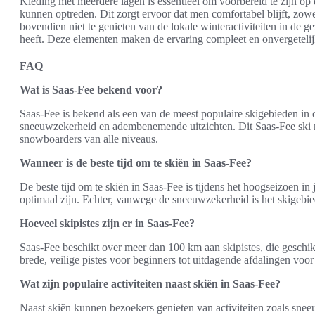
Kleding met meerdere lagen is essentieel om voorbereid te zijn o
kunnen optreden. Dit zorgt ervoor dat men comfortabel blijft, zowel 
bovendien niet te genieten van de lokale winteractiviteiten in de ge
heeft. Deze elementen maken de ervaring compleet en onvergetelijk
FAQ
Wat is Saas-Fee bekend voor?
Saas-Fee is bekend als een van de meest populaire skigebieden in
sneeuwzekerheid en adembenemende uitzichten. Dit Saas-Fee ski re
snowboarders van alle niveaus.
Wanneer is de beste tijd om te skiën in Saas-Fee?
De beste tijd om te skiën in Saas-Fee is tijdens het hoogseizoen i
optimaal zijn. Echter, vanwege de sneeuwzekerheid is het skigebi
Hoeveel skipistes zijn er in Saas-Fee?
Saas-Fee beschikt over meer dan 100 km aan skipistes, die geschik
brede, veilige pistes voor beginners tot uitdagende afdalingen voor 
Wat zijn populaire activiteiten naast skiën in Saas-Fee?
Naast skiën kunnen bezoekers genieten van activiteiten zoals sn