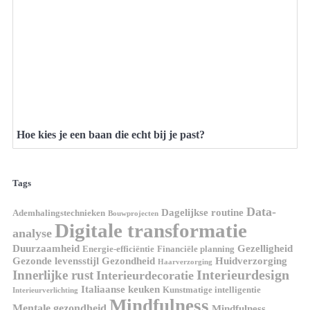
Hoe kies je een baan die echt bij je past?
Tags
Data-
Dagelijkse routine
Ademhalingstechnieken
Bouwprojecten
Digitale transformatie
analyse
Duurzaamheid
Gezelligheid
Energie-efficiëntie
Financiële planning
Gezonde levensstijl
Gezondheid
Huidverzorging
Haarverzorging
Interieurdesign
Innerlijke rust
Interieurdecoratie
Italiaanse keuken
Kunstmatige intelligentie
Interieurverlichting
Mindfulness
Mentale gezondheid
Mindfulness