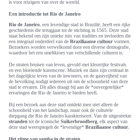
is voor reizigers van over de wereld.
Een introductie tot Rio de Janeiro
Rio de Janeiro
, een levendige stad in Brazilië, heeft een rijke
geschiedenis die teruggaat tot de stichting in 1565. Deze stad
staat bekend om zijn unieke mix van tradities en invloeden die
een integraal onderdeel van de
Braziliaanse cultuur
vormen.
Bezoekers worden verwelkomd door een diverse demografie,
waardoor het een smeltkroes van verschillende culturen is.
De straten bruisen van leven, gevuld met kleurrijke festivals
en een bloeiende kunstscene. Muziek en dans zijn centraal in
het dagelijkse leven van de inwoners, en de gastvrijheid van
de bevolking nodigt iedereen uit om de schoonheid van deze
stad te ervaren. Dit alles draagt bij aan de *onvergetelijke*
ervaringen die Rio de Janeiro te bieden heeft.
Bij een bezoek aan deze stad ontdekt men niet alleen de
schoonheid van het landschap, maar ook de culturele
diepgang die Rio de Janeiro karakteriseert. Van de uitgestrekte
stranden
tot de iconische
Suikerbroodberg
, elk aspect van
deze stad weerspiegelt de *levendige*
Braziliaanse cultuur
.
Het ritme van samba in de straten