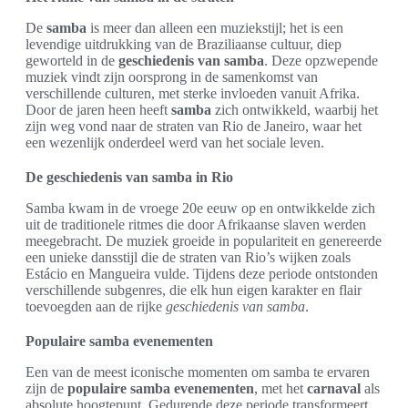
De
samba
is meer dan alleen een muziekstijl; het is een
levendige uitdrukking van de Braziliaanse cultuur, diep
geworteld in de
geschiedenis van samba
. Deze opzwepende
muziek vindt zijn oorsprong in de samenkomst van
verschillende culturen, met sterke invloeden vanuit Afrika.
Door de jaren heen heeft
samba
zich ontwikkeld, waarbij het
zijn weg vond naar de straten van Rio de Janeiro, waar het
een wezenlijk onderdeel werd van het sociale leven.
De geschiedenis van samba in Rio
Samba kwam in de vroege 20e eeuw op en ontwikkelde zich
uit de traditionele ritmes die door Afrikaanse slaven werden
meegebracht. De muziek groeide in populariteit en genereerde
een unieke dansstijl die de straten van Rio’s wijken zoals
Estácio en Mangueira vulde. Tijdens deze periode ontstonden
verschillende subgenres, die elk hun eigen karakter en flair
toevoegden aan de rijke
geschiedenis van samba
.
Populaire samba evenementen
Een van de meest iconische momenten om samba te ervaren
zijn de
populaire samba evenementen
, met het
carnaval
als
absolute hoogtepunt. Gedurende deze periode transformeert