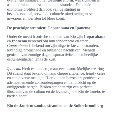
evenement stimuleert het
toerisme
enorm, wat zichtbaar is
aan de drukte in de stad en op de stranden. De lokale
economie profiteert dan ook van de stijging in
bezoekersaantal, terwijl de culturele uitwisseling tussen de
inwoners en toeristen tot bloei komt.
De prachtige stranden: Copacabana en Ipanema
Onder de meest iconische stranden van Rio zijn
Copacabana
en
Ipanema
beroemd om hun schoonheid en sfeer.
Copacabana
is bekend om zijn uitgestrekte zandstranden,
levendige promenade en bruisende nachtleven. Mensen
genieten van zonnige dagen, sportactiviteiten en heerlijke
eetgelegenheden langs de kust.
Ipanema
biedt een andere, maar even aantrekkelijke ervaring.
Dit strand staat bekend om zijn chique ambiance, trendy cafés
en een diverse menigte. Hier kunnen bezoekers genieten van
adembenemende zonsondergangen en het uitzicht op de
omliggende bergen. Beiden stranden zijn een perfecte
illustratie van de cultuur en de levensstijl die Rio de Janeiro te
bieden heeft.
Rio de Janeiro: samba, stranden en de Suikerbroodberg