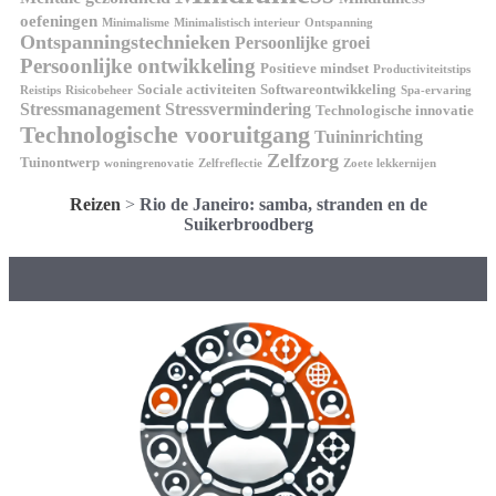
oefeningen
Minimalisme
Minimalistisch interieur
Ontspanning
Ontspanningstechnieken
Persoonlijke groei
Persoonlijke ontwikkeling
Positieve mindset
Productiviteitstips
Sociale activiteiten
Softwareontwikkeling
Reistips
Risicobeheer
Spa-ervaring
Stressmanagement
Stressvermindering
Technologische innovatie
Technologische vooruitgang
Tuininrichting
Zelfzorg
Tuinontwerp
woningrenovatie
Zelfreflectie
Zoete lekkernijen
Reizen
>
Rio de Janeiro: samba, stranden en de
Suikerbroodberg