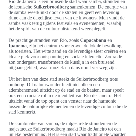
Rio de Janeiro is een bruisende stad waar samba, stranden en
de iconische
Suikerbroodberg
samenkomen. De energie van
de samba weerklinkt door de straten en geeft een levendig
ritme aan de dagelijkse leven van de inwoners. Men vindt de
samba vaak terug tijdens festivals en evenementen, waarbij
het de spirit van de cultuur uitstekend weerspiegelt.
De prachtige stranden van Rio, zoals
Copacabana
en
Ipanema
, zijn hét centrum voor zowel de lokale bevolking
als toeristen. Het witte zand en de levendige sfeer creëren een
ideale plek voor ontspanning en sociale interactie. Zodra de
zon ondergaat, transformeert de kustlijn in een bruisend
uitgaansgebied, waar muziek en dans nooit ver weg zijn.
Uit het hart van deze stad steekt de Suikerbroodberg trots
omhoog. Dit natuurwonder biedt niet alleen een
adembenemend uitzicht op de stad en de baaien, maar speelt
ook een cruciale rol in de identiteit van Rio de Janeiro. Het
uitzicht vanaf de top opent een venster naar de harmonie
tussen de natuurlijke elementen en de levendige cultuur die de
stad kenmerkt.
De combinatie van samba, de uitgestrekte stranden en de
majestueuze Suikerbroodberg maakt Rio de Janeiro tot een
unieke bestemming. Het is een stad waar traditionele waarden