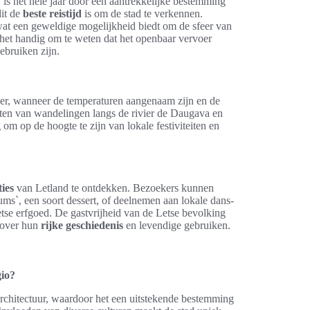
is het hele jaar door een aantrekkelijke bestemming
dit de
beste reistijd
is om de stad te verkennen.
wat een geweldige mogelijkheid biedt om de sfeer van
s het handig om te weten dat het openbaar vervoer
ebruiken zijn.
er, wanneer de temperaturen aangenaam zijn en de
nieten van wandelingen langs de rivier de Daugava en
 om op de hoogte te zijn van lokale festiviteiten en
ties
van Letland te ontdekken. Bezoekers kunnen
ums`, een soort dessert, of deelnemen aan lokale dans-
tse erfgoed. De gastvrijheid van de Letse bevolking
 over hun
rijke geschiedenis
en levendige gebruiken.
gio?
larchitectuur, waardoor het een uitstekende bestemming