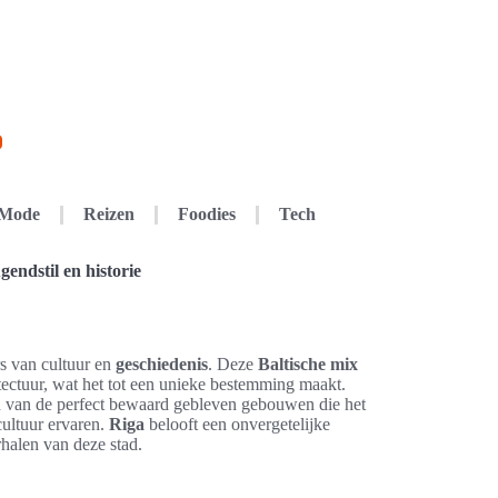
Mode
Reizen
Foodies
Tech
gendstil en historie
rs van cultuur en
geschiedenis
. Deze
Baltische mix
ctuur, wat het tot een unieke bestemming maakt.
en van de perfect bewaard gebleven gebouwen die het
cultuur ervaren.
Riga
belooft een onvergetelijke
rhalen van deze stad.