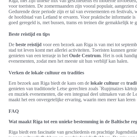
Riga, met zijn unieke mix van geschiedenis en moderne invloeden, 
voor toeristen. De zomermaanden zijn vooral populair, aangezien 
Gedurende deze periode zijn er tal van evenementen en festivals, 
de hoofdstad van Letland te ervaren. Voor praktische informatie i
goed geregeld is, met bussen, trams en treinen die gemakkelijk te g
Beste reistijd en tips
De
beste reistijd
voor een bezoek aan Riga is van mei tot septemb
stad tot leven komt met allerlei activiteiten. Toeristen kunnen ge
genieten van een terrasje in het
Oude Centrum
. Het is ook handig
evenementen, zodat men het meeste uit hun verblijf kan halen.
Verken de lokale cultuur en tradities
Een bezoek aan Riga biedt de kans om de
lokale cultuur
en
tradi
genieten van traditionele Letse gerechten zoals `Rupjmaizes kārtoj
en muziek evenementen, die een integraal deel uitmaken van de Le
maakt het een onvergetelijke ervaring, waarin men meer kan leren
FAQ
Wat maakt Riga tot een unieke bestemming in de Baltische re
Riga biedt een fascinatie van geschiedenis en prachtige Jugendsti