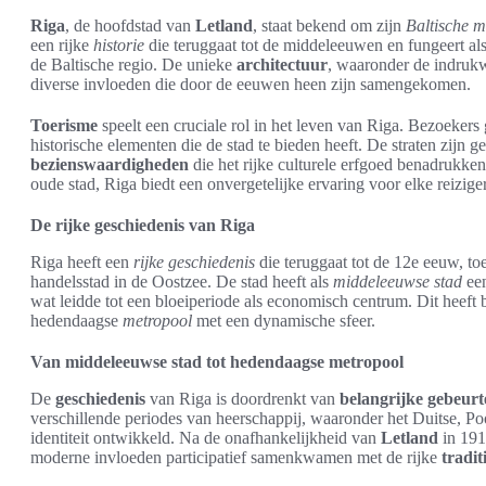
Riga
, de hoofdstad van
Letland
, staat bekend om zijn
Baltische m
een rijke
historie
die teruggaat tot de middeleeuwen en fungeert al
de Baltische regio. De unieke
architectuur
, waaronder de indruk
diverse invloeden die door de eeuwen heen zijn samengekomen.
Toerisme
speelt een cruciale rol in het leven van Riga. Bezoeker
historische elementen die de stad te bieden heeft. De straten zijn g
bezienswaardigheden
die het rijke culturele erfgoed benadrukken
oude stad, Riga biedt een onvergetelijke ervaring voor elke reiziger
De rijke geschiedenis van Riga
Riga heeft een
rijke geschiedenis
die teruggaat tot de 12e eeuw, to
handelsstad in de Oostzee. De stad heeft als
middeleeuwse stad
een
wat leidde tot een bloeiperiode als economisch centrum. Dit heeft 
hedendaagse
metropool
met een dynamische sfeer.
Van middeleeuwse stad tot hedendaagse metropool
De
geschiedenis
van Riga is doordrenkt van
belangrijke gebeurt
verschillende periodes van heerschappij, waaronder het Duitse, Po
identiteit ontwikkeld. Na de onafhankelijkheid van
Letland
in 191
moderne invloeden participatief samenkwamen met de rijke
tradit