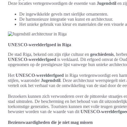
Deze locaties vertegenwoordigen de essentie van
Jugendstil
en zi
De ingewikkelde gevels met sierlijke ornamenten.
De harmonieuze integratie van kunst en architectuur.
Het unieke gebruik van kleur en materialen die een visuele 
UNESCO-werelderfgoed in Riga
De stad Riga, bekend om zijn rijke cultuur en
geschiedenis
, herbe
UNESCO-werelderfgoed
is verklaard. Dit erfgoed omvat de Oud
opgenomen op de prestigieuze lijst vanwege hun unieke architecton
Het
UNESCO-werelderfgoed
in Riga vertegenwoordigt een harm
stijlen, waaronder
Jugendstil
. Deze architectuur weerspiegelt niet
vertelt ook het verhaal van de ontwikkeling van de stad door de e
Bezoekers kunnen zich verwonderen over de pittoreske straatjes en
stad uitstralen. De bescherming en het behoud van dit uitzonderlijk
toekomstige generaties. Touristen kunnen met volle teugen genieten 
bewuster worden van de waarde van dit
UNESCO-werelderfgoe
Bezienswaardigheden die je niet mag missen