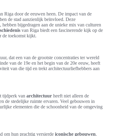
n Riga door de eeuwen heen. De impact van de
ben de stad aanzienlijk beïnvloed. Deze
, hebben bijgedragen aan de unieke mix van culturen
eschiedenis
van Riga biedt een fascinerende kijk op de
 de toekomst kijkt.
r, dat een van de grootste concentraties ter wereld
 einde van de 19e en het begin van de 20e eeuw, heeft
iteit van die tijd en trekt architectuurliefhebbers aan
t tijdperk van
architectuur
heeft niet alleen de
n de stedelijke ruimte ervaren. Veel gebouwen in
tuurlijke elementen die de schoonheid van de omgeving
emd om hun prachtig versierde
iconische gebouwen
.