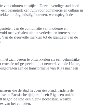
ix
van culturen en stijlen. Deze levendige stad heeft
s een belangrijk centrum voor commercie en cultuur in
wekkende Jugendstilgebouwen, weerspiegelt de
s genieten van de combinatie van moderne en
evuld met verhalen uit het verleden en interessante
. Van de sfeervolle markten tot de grandeur van de
.
en het zich begon te ontwikkelen als een belangrijke
 cruciale rol gespeeld in het netwerk van de Hanze,
bijgedragen aan de transformatie van Riga naar een
enissen
die de stad hebben gevormd. Tijdens de
olse en Russische tijdperk, heeft Riga een unieke
8 begon de stad een nieuw hoofdstuk, waarbij
ies
van het verleden.