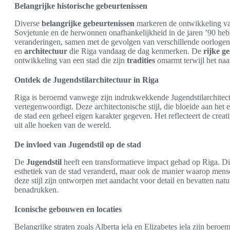
Belangrijke historische gebeurtenissen
Diverse
belangrijke gebeurtenissen
markeren de ontwikkeling va
Sovjetunie en de herwonnen onafhankelijkheid in de jaren ’90 heb
veranderingen, samen met de gevolgen van verschillende oorlogen
en
architectuur
die Riga vandaag de dag kenmerken. De
rijke g
ontwikkeling van een stad die zijn
tradities
omarmt terwijl het naar
Ontdek de Jugendstilarchitectuur in Riga
Riga is beroemd vanwege zijn indrukwekkende Jugendstilarchitectuu
vertegenwoordigt. Deze architectonische stijl, die bloeide aan het
de stad een geheel eigen karakter gegeven. Het reflecteert de creativ
uit alle hoeken van de wereld.
De invloed van Jugendstil op de stad
De
Jugendstil
heeft een transformatieve impact gehad op Riga. Di
esthetiek van de stad veranderd, maar ook de manier waarop mense
deze stijl zijn ontworpen met aandacht voor detail en bevatten na
benadrukken.
Iconische gebouwen en locaties
Belangrijke straten zoals Alberta iela en Elizabetes iela zijn bero