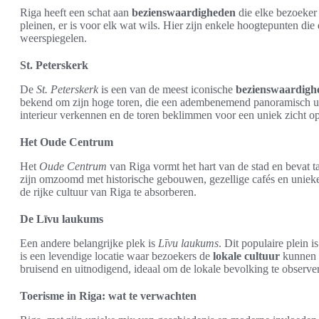
Riga heeft een schat aan
bezienswaardigheden
die elke bezoeker 
pleinen, er is voor elk wat wils. Hier zijn enkele hoogtepunten die 
weerspiegelen.
St. Peterskerk
De
St. Peterskerk
is een van de meest iconische
bezienswaardigh
bekend om zijn hoge toren, die een adembenemend panoramisch uit
interieur verkennen en de toren beklimmen voor een uniek zicht o
Het Oude Centrum
Het
Oude Centrum
van Riga vormt het hart van de stad en bevat t
zijn omzoomd met historische gebouwen, gezellige cafés en unieke
de rijke cultuur van Riga te absorberen.
De Līvu laukums
Een andere belangrijke plek is
Līvu laukums
. Dit populaire plein 
is een levendige locatie waar bezoekers de
lokale cultuur
kunnen e
bruisend en uitnodigend, ideaal om de lokale bevolking te observer
Toerisme in Riga: wat te verwachten