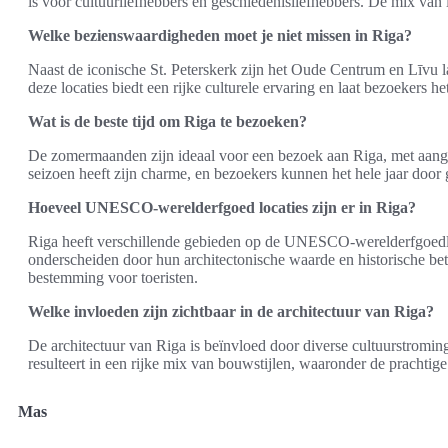
is voor cultuurliefhebbers en geschiedenisliefhebbers. De mix van 
Welke bezienswaardigheden moet je niet missen in Riga?
Naast de iconische St. Peterskerk zijn het Oude Centrum en Līvu
deze locaties biedt een rijke culturele ervaring en laat bezoekers 
Wat is de beste tijd om Riga te bezoeken?
De zomermaanden zijn ideaal voor een bezoek aan Riga, met aang
seizoen heeft zijn charme, en bezoekers kunnen het hele jaar door 
Hoeveel UNESCO-werelderfgoed locaties zijn er in Riga?
Riga heeft verschillende gebieden op de UNESCO-werelderfgoedli
onderscheiden door hun architectonische waarde en historische bete
bestemming voor toeristen.
Welke invloeden zijn zichtbaar in de architectuur van Riga?
De architectuur van Riga is beïnvloed door diverse cultuurstromin
resulteert in een rijke mix van bouwstijlen, waaronder de prachtige 
Mas