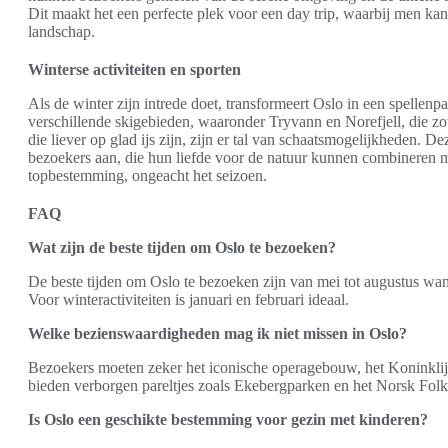
Dit maakt het een perfecte plek voor een day trip, waarbij men kan
landschap.
Winterse activiteiten en sporten
Als de winter zijn intrede doet, transformeert Oslo in een spellenp
verschillende skigebieden, waaronder Tryvann en Norefjell, die 
die liever op glad ijs zijn, zijn er tal van schaatsmogelijkheden. D
bezoekers aan, die hun liefde voor de natuur kunnen combineren m
topbestemming, ongeacht het seizoen.
FAQ
Wat zijn de beste tijden om Oslo te bezoeken?
De beste tijden om Oslo te bezoeken zijn van mei tot augustus wa
Voor winteractiviteiten is januari en februari ideaal.
Welke bezienswaardigheden mag ik niet missen in Oslo?
Bezoekers moeten zeker het iconische operagebouw, het Koninkli
bieden verborgen pareltjes zoals Ekebergparken en het Norsk Fo
Is Oslo een geschikte bestemming voor gezin met kinderen?