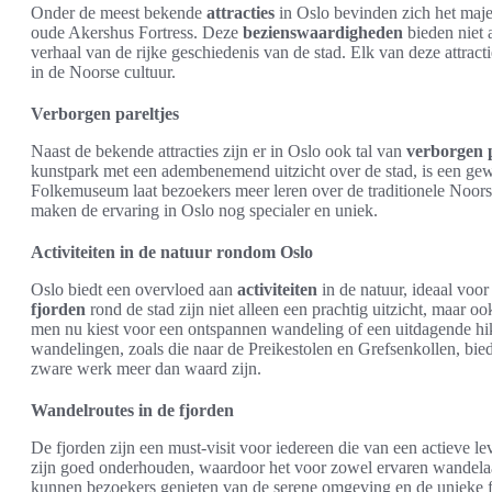
Onder de meest bekende
attracties
in Oslo bevinden zich het maje
oude Akershus Fortress. Deze
bezienswaardigheden
bieden niet a
verhaal van de rijke geschiedenis van de stad. Elk van deze attracti
in de Noorse cultuur.
Verborgen pareltjes
Naast de bekende attracties zijn er in Oslo ook tal van
verborgen p
kunstpark met een adembenemend uitzicht over de stad, is een ge
Folkemuseum laat bezoekers meer leren over de traditionele Noorse
maken de ervaring in Oslo nog specialer en uniek.
Activiteiten in de natuur rondom Oslo
Oslo biedt een overvloed aan
activiteiten
in de natuur, ideaal voor
fjorden
rond de stad zijn niet alleen een prachtig uitzicht, maar o
men nu kiest voor een ontspannen wandeling of een uitdagende hik
wandelingen, zoals die naar de Preikestolen en Grefsenkollen, bied
zware werk meer dan waard zijn.
Wandelroutes in de fjorden
De fjorden zijn een must-visit voor iedereen die van een actieve l
zijn goed onderhouden, waardoor het voor zowel ervaren wandelaar
kunnen bezoekers genieten van de serene omgeving en de unieke fl