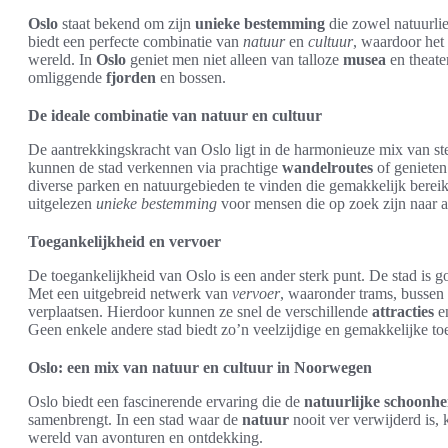
Oslo
staat bekend om zijn
unieke bestemming
die zowel natuurlie
biedt een perfecte combinatie van
natuur
en
cultuur
, waardoor het 
wereld. In
Oslo
geniet men niet alleen van talloze
musea
en theate
omliggende
fjorden
en bossen.
De ideale combinatie van natuur en cultuur
De aantrekkingskracht van Oslo ligt in de harmonieuze mix van sted
kunnen de stad verkennen via prachtige
wandelroutes
of genieten
diverse parken en natuurgebieden te vinden die gemakkelijk bereik
uitgelezen
unieke bestemming
voor mensen die op zoek zijn naar a
Toegankelijkheid en vervoer
De toegankelijkheid van Oslo is een ander sterk punt. De stad is go
Met een uitgebreid netwerk van
vervoer
, waaronder trams, bussen
verplaatsen. Hierdoor kunnen ze snel de verschillende
attracties
e
Geen enkele andere stad biedt zo’n veelzijdige en gemakkelijke t
Oslo: een mix van natuur en cultuur in Noorwegen
Oslo biedt een fascinerende ervaring die de
natuurlijke schoonhe
samenbrengt. In een stad waar de
natuur
nooit ver verwijderd is,
wereld van avonturen en ontdekking.