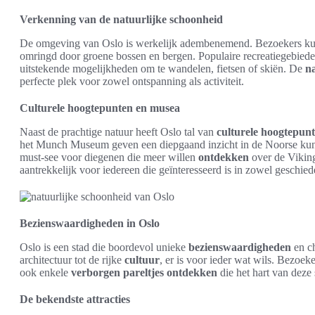
Verkenning van de natuurlijke schoonheid
De omgeving van Oslo is werkelijk adembenemend. Bezoekers kun
omringd door groene bossen en bergen. Populaire recreatiegebiede
uitstekende mogelijkheden om te wandelen, fietsen of skiën. De
n
perfecte plek voor zowel ontspanning als activiteit.
Culturele hoogtepunten en musea
Naast de prachtige natuur heeft Oslo tal van
culturele hoogtepun
het Munch Museum geven een diepgaand inzicht in de Noorse kuns
must-see voor diegenen die meer willen
ontdekken
over de Viking
aantrekkelijk voor iedereen die geïnteresseerd is in zowel geschiede
Bezienswaardigheden in Oslo
Oslo is een stad die boordevol unieke
bezienswaardigheden
en c
architectuur tot de rijke
cultuur
, er is voor ieder wat wils. Bezoek
ook enkele
verborgen pareltjes
ontdekken
die het hart van deze
De bekendste attracties