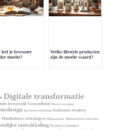
 leef je bewuster
Welke lifestyle producten
der moeite?
zijn de moeite waard?
Digitale transformatie
e
de levensstijl
Gezondheid
Haarverzorging
eurdesign
Italiaanse keuken
Interieurverlichting
Mindfulness oefeningen
Minimalisme
Minimalistisch interieur
onlijke ontwikkeling
Positieve mindset