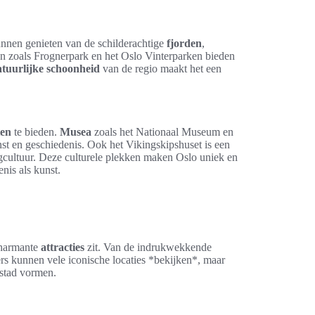
nen genieten van de schilderachtige
fjorden
,
n zoals Frognerpark en het Oslo Vinterparken bieden
atuurlijke schoonheid
van de regio maakt het een
ten
te bieden.
Musea
zoals het Nationaal Museum en
t en geschiedenis. Ook het Vikingskipshuset is een
cultuur. Deze culturele plekken maken Oslo uniek en
nis als kunst.
harmante
attracties
zit. Van de indrukwekkende
ers kunnen vele iconische locaties *bekijken*, maar
 stad vormen.