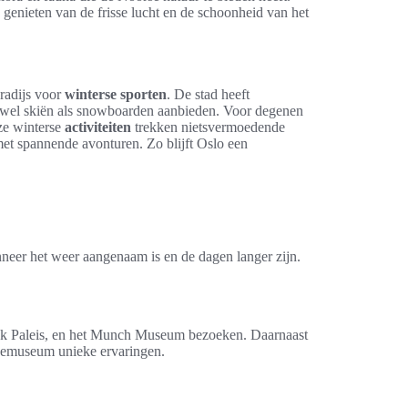
 genieten van de frisse lucht en de schoonheid van het
aradijs voor
winterse sporten
. De stad heeft
zowel skiën als snowboarden aanbieden. Voor degenen
eze winterse
activiteiten
trekken nietsvermoedende
et spannende avonturen. Zo blijft Oslo een
nneer het weer aangenaam is en de dagen langer zijn.
jk Paleis, en het Munch Museum bezoeken. Daarnaast
lkemuseum unieke ervaringen.