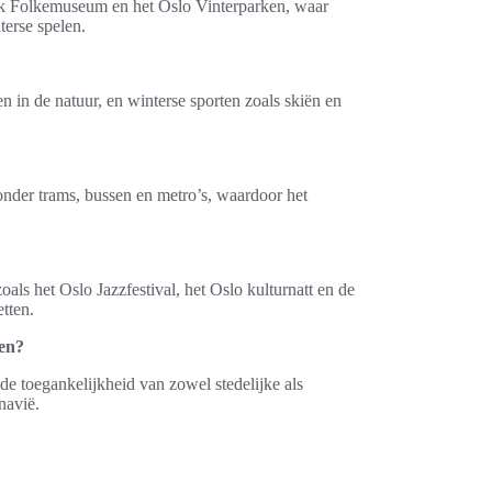
orsk Folkemuseum en het Oslo Vinterparken, waar
terse spelen.
en in de natuur, en winterse sporten zoals skiën en
nder trams, bussen en metro’s, waardoor het
oals het Oslo Jazzfestival, het Oslo kulturnatt en de
etten.
den?
de toegankelijkheid van zowel stedelijke als
navië.