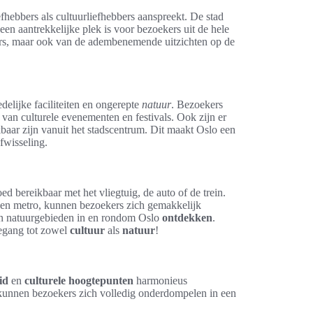
fhebbers als cultuurliefhebbers aanspreekt. De stad
een aantrekkelijke plek is voor bezoekers uit de hele
rs, maar ook van de adembenemende uitzichten op de
elijke faciliteiten en ongerepte
natuur
. Bezoekers
 van culturele evenementen en festivals. Ook zijn er
baar zijn vanuit het stadscentrum. Dit maakt Oslo een
fwisseling.
ed bereikbaar met het vliegtuig, de auto of de trein.
 en metro, kunnen bezoekers zich gemakkelijk
n natuurgebieden in en rondom Oslo
ontdekken
.
oegang tot zowel
cultuur
als
natuur
!
id
en
culturele hoogtepunten
harmonieus
 kunnen bezoekers zich volledig onderdompelen in een