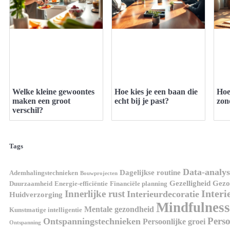
Welke kleine gewoontes
Hoe kies je een baan die
Hoe
maken een groot
echt bij je past?
zon
verschil?
Tags
Data-analys
Dagelijkse routine
Ademhalingstechnieken
Bouwprojecten
Gezelligheid
Gezon
Duurzaamheid
Energie-efficiëntie
Financiële planning
Interi
Innerlijke rust
Interieurdecoratie
Huidverzorging
Mindfulness
Mentale gezondheid
Kunstmatige intelligentie
Perso
Ontspanningstechnieken
Persoonlijke groei
Ontspanning