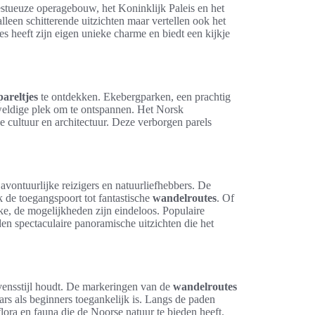
stueuze operagebouw, het Koninklijk Paleis en het
lleen schitterende uitzichten maar vertellen ook het
es heeft zijn eigen unieke charme en biedt een kijkje
areltjes
te ontdekken. Ekebergparken, een prachtig
weldige plek om te ontspannen. Het Norsk
 cultuur en architectuur. Deze verborgen parels
 avontuurlijke reizigers en natuurliefhebbers. De
ok de toegangspoort tot fantastische
wandelroutes
. Of
e, de mogelijkheden zijn eindeloos. Populaire
en spectaculaire panoramische uitzichten die het
evensstijl houdt. De markeringen van de
wandelroutes
s als beginners toegankelijk is. Langs de paden
ora en fauna die de Noorse natuur te bieden heeft.