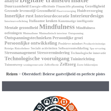
analyse
Duurzaamheid
Gezelligheid
Energie-efficiëntie
Financiële planning
Gezonde levensstijl
Gezondheid
Huidverzorging
Haarverzorging
Interieurdesign
Innerlijke rust
Interieurdecoratie
Italiaanse keuken
Kunstmatige intelligentie
Interieurverlichting
Mindfulness
Mentale gezondheid
Mindfulness
oefeningen
Minimalisme
Minimalistisch interieur
Ontspanning
Ontspanningstechnieken
Persoonlijke groei
Persoonlijke ontwikkeling
Positieve mindset
Productiviteitstips
Sociale activiteiten
Softwareontwikkeling
Reistips
Risicobeheer
Spa-ervaring
Stressmanagement
Stressvermindering
Technologische innovatie
Technologische vooruitgang
Tuininrichting
Zelfzorg
Tuinontwerp
woningrenovatie
Zelfreflectie
Zoete lekkernijen
Reizen
>
Oberstdorf: Beierse gastvrijheid en perfecte pistes