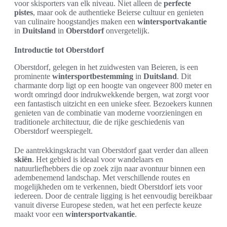
voor skisporters van elk niveau. Niet alleen de
perfecte
pistes
, maar ook de authentieke Beierse cultuur en genieten
van culinaire hoogstandjes maken een
wintersportvakantie
in
Duitsland
in
Oberstdorf
onvergetelijk.
Introductie tot Oberstdorf
Oberstdorf, gelegen in het zuidwesten van Beieren, is een
prominente
wintersportbestemming
in
Duitsland
. Dit
charmante dorp ligt op een hoogte van ongeveer 800 meter en
wordt omringd door indrukwekkende bergen, wat zorgt voor
een fantastisch uitzicht en een unieke sfeer. Bezoekers kunnen
genieten van de combinatie van moderne voorzieningen en
traditionele architectuur, die de rijke geschiedenis van
Oberstdorf weerspiegelt.
De aantrekkingskracht van Oberstdorf gaat verder dan alleen
skiën
. Het gebied is ideaal voor wandelaars en
natuurliefhebbers die op zoek zijn naar avontuur binnen een
adembenemend landschap. Met verschillende routes en
mogelijkheden om te verkennen, biedt Oberstdorf iets voor
iedereen. Door de centrale ligging is het eenvoudig bereikbaar
vanuit diverse Europese steden, wat het een perfecte keuze
maakt voor een
wintersportvakantie
.