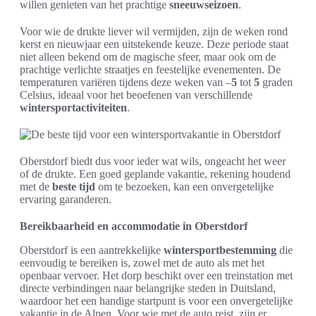
willen genieten van het prachtige
sneeuwseizoen
.
Voor wie de drukte liever wil vermijden, zijn de weken rond
kerst en nieuwjaar een uitstekende keuze. Deze periode staat
niet alleen bekend om de magische sfeer, maar ook om de
prachtige verlichte straatjes en feestelijke evenementen. De
temperaturen variëren tijdens deze weken van –
5
tot
5
graden
Celsius, ideaal voor het beoefenen van verschillende
wintersportactiviteiten
.
Oberstdorf biedt dus voor ieder wat wils, ongeacht het weer
of de drukte. Een goed geplande vakantie, rekening houdend
met de
beste tijd
om te bezoeken, kan een onvergetelijke
ervaring garanderen.
Bereikbaarheid en accommodatie in Oberstdorf
Oberstdorf is een aantrekkelijke
wintersportbestemming
die
eenvoudig te bereiken is, zowel met de auto als met het
openbaar vervoer. Het dorp beschikt over een treinstation met
directe verbindingen naar belangrijke steden in Duitsland,
waardoor het een handige startpunt is voor een onvergetelijke
vakantie in de Alpen. Voor wie met de auto reist, zijn er