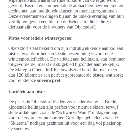
Alpenfestivals, waarin de rijke folklore van de regio wordt
gevierd. Bezoekers kunnen lokale ambachten bewonderen en
deelnemen aan traditionele dansen en muziekprogramma’s.
Deze evenementen dragen bij aan de unieke ervaring van hun
verblijf en geven een blik op de Beierse tradities die zo
dierbaar zijn voor de inwoners van Oberstdorf.
Pistes voor iedere wintersporter
Oberstdorf staat bekend om zijn indrukwekkende aanbod aan
pistes
, waardoor het een ideale bestemming is voor elke
wintersportliefhebber. De variëteit aan hellingen, van beginner
tot gevorderde, maakt dit skigebied bijzonder aantrekkelijk.
De Skiregio Oberstdorf-Kleinwalsertal beschikt over meer
dan 120 kilometer aan perfect geprepareerde pistes, wat zorgt
voor eindeloze
sneeuwpret
.
Variëteit aan pistes
De pistes in Oberstdorf bieden voor ieder wat wils. Brede,
glooiende hellingen zijn perfect voor nieuwe skiërs, terwijl
steile afdalingen zoals de “Schwarze Wand” uitdagend zijn
voor de ervaren wintersporter. Gezellige gebieden zoals de
“Skiarena” nodigen gezinnen uit voor een dag vol plezier op
de sneeuw.