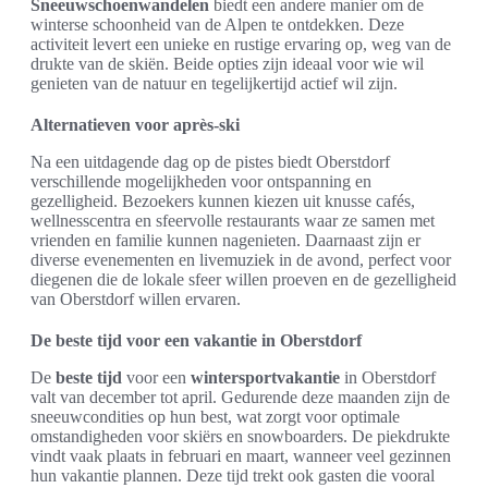
Sneeuwschoenwandelen
biedt een andere manier om de
winterse schoonheid van de Alpen te ontdekken. Deze
activiteit levert een unieke en rustige ervaring op, weg van de
drukte van de skiën. Beide opties zijn ideaal voor wie wil
genieten van de natuur en tegelijkertijd actief wil zijn.
Alternatieven voor après-ski
Na een uitdagende dag op de pistes biedt Oberstdorf
verschillende mogelijkheden voor ontspanning en
gezelligheid. Bezoekers kunnen kiezen uit knusse cafés,
wellnesscentra en sfeervolle restaurants waar ze samen met
vrienden en familie kunnen nagenieten. Daarnaast zijn er
diverse evenementen en livemuziek in de avond, perfect voor
diegenen die de lokale sfeer willen proeven en de gezelligheid
van Oberstdorf willen ervaren.
De beste tijd voor een vakantie in Oberstdorf
De
beste tijd
voor een
wintersportvakantie
in Oberstdorf
valt van december tot april. Gedurende deze maanden zijn de
sneeuwcondities op hun best, wat zorgt voor optimale
omstandigheden voor skiërs en snowboarders. De piekdrukte
vindt vaak plaats in februari en maart, wanneer veel gezinnen
hun vakantie plannen. Deze tijd trekt ook gasten die vooral