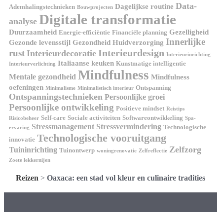
Data-
Dagelijkse routine
Ademhalingstechnieken
Bouwprojecten
Digitale transformatie
analyse
Duurzaamheid
Gezelligheid
Energie-efficiëntie
Financiële planning
Innerlijke
Gezonde levensstijl
Gezondheid
Huidverzorging
Interieurdesign
rust
Interieurdecoratie
Interieurinrichting
Italiaanse keuken
Kunstmatige intelligentie
Interieurverlichting
Mindfulness
Mentale gezondheid
Mindfulness
oefeningen
Ontspanning
Minimalisme
Minimalistisch interieur
Ontspanningstechnieken
Persoonlijke groei
Persoonlijke ontwikkeling
Positieve mindset
Reistips
Self-care
Sociale activiteiten
Softwareontwikkeling
Risicobeheer
Spa-
Stressmanagement
Stressvermindering
Technologische
ervaring
Technologische vooruitgang
innovatie
Zelfzorg
Tuininrichting
Tuinontwerp
woningrenovatie
Zelfreflectie
Zoete lekkernijen
Reizen
>
Oaxaca: een stad vol kleur en culinaire tradities