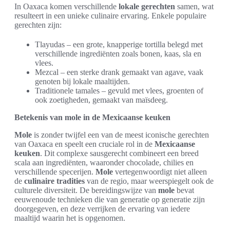
In Oaxaca komen verschillende
lokale gerechten
samen, wat
resulteert in een unieke culinaire ervaring. Enkele populaire
gerechten zijn:
Tlayudas – een grote, knapperige tortilla belegd met
verschillende ingrediënten zoals bonen, kaas, sla en
vlees.
Mezcal – een sterke drank gemaakt van agave, vaak
genoten bij lokale maaltijden.
Traditionele tamales – gevuld met vlees, groenten of
ook zoetigheden, gemaakt van maïsdeeg.
Betekenis van mole in de Mexicaanse keuken
Mole
is zonder twijfel een van de meest iconische gerechten
van Oaxaca en speelt een cruciale rol in de
Mexicaanse
keuken
. Dit complexe sausgerecht combineert een breed
scala aan ingrediënten, waaronder chocolade, chilies en
verschillende specerijen.
Mole
vertegenwoordigt niet alleen
de
culinaire tradities
van de regio, maar weerspiegelt ook de
culturele diversiteit. De bereidingswijze van
mole
bevat
eeuwenoude technieken die van generatie op generatie zijn
doorgegeven, en deze verrijken de ervaring van iedere
maaltijd waarin het is opgenomen.