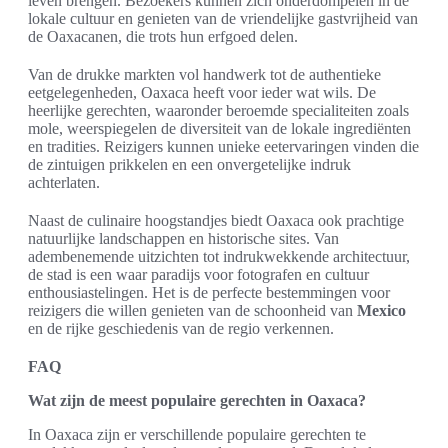
leven brengen. Bezoekers kunnen zich onderdompelen in de
lokale cultuur en genieten van de vriendelijke gastvrijheid van
de Oaxacanen, die trots hun erfgoed delen.
Van de drukke markten vol handwerk tot de authentieke
eetgelegenheden, Oaxaca heeft voor ieder wat wils. De
heerlijke gerechten, waaronder beroemde specialiteiten zoals
mole, weerspiegelen de diversiteit van de lokale ingrediënten
en tradities. Reizigers kunnen unieke eetervaringen vinden die
de zintuigen prikkelen en een onvergetelijke indruk
achterlaten.
Naast de culinaire hoogstandjes biedt Oaxaca ook prachtige
natuurlijke landschappen en historische sites. Van
adembenemende uitzichten tot indrukwekkende architectuur,
de stad is een waar paradijs voor fotografen en cultuur
enthousiastelingen. Het is de perfecte bestemmingen voor
reizigers die willen genieten van de schoonheid van
Mexico
en de rijke geschiedenis van de regio verkennen.
FAQ
Wat zijn de meest populaire gerechten in Oaxaca?
In Oaxaca zijn er verschillende populaire gerechten te