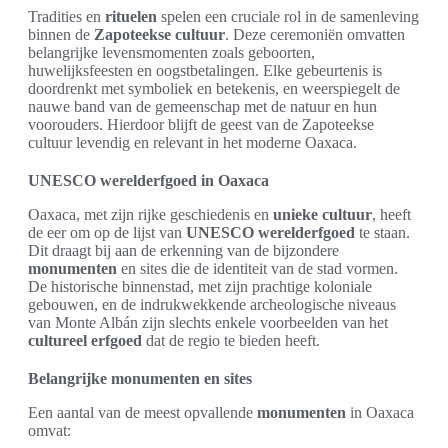
Tradities en
rituelen
spelen een cruciale rol in de samenleving
binnen de
Zapoteekse cultuur
. Deze ceremoniën omvatten
belangrijke levensmomenten zoals geboorten,
huwelijksfeesten en oogstbetalingen. Elke gebeurtenis is
doordrenkt met symboliek en betekenis, en weerspiegelt de
nauwe band van de gemeenschap met de natuur en hun
voorouders. Hierdoor blijft de geest van de Zapoteekse
cultuur levendig en relevant in het moderne Oaxaca.
UNESCO werelderfgoed in Oaxaca
Oaxaca, met zijn rijke geschiedenis en
unieke cultuur
, heeft
de eer om op de lijst van
UNESCO werelderfgoed
te staan.
Dit draagt bij aan de erkenning van de bijzondere
monumenten
en sites die de identiteit van de stad vormen.
De historische binnenstad, met zijn prachtige koloniale
gebouwen, en de indrukwekkende archeologische niveaus
van Monte Albán zijn slechts enkele voorbeelden van het
cultureel erfgoed
dat de regio te bieden heeft.
Belangrijke monumenten en sites
Een aantal van de meest opvallende
monumenten
in Oaxaca
omvat: