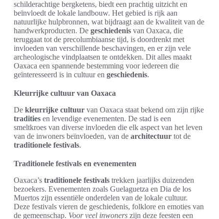
schilderachtige bergketens, biedt een prachtig uitzicht en
beïnvloedt de lokale landbouw. Het gebied is rijk aan
natuurlijke hulpbronnen, wat bijdraagt aan de kwaliteit van de
handwerkproducten. De
geschiedenis
van Oaxaca, die
teruggaat tot de precolumbiaanse tijd, is doordrenkt met
invloeden van verschillende beschavingen, en er zijn vele
archeologische vindplaatsen te ontdekken. Dit alles maakt
Oaxaca een spannende bestemming voor iedereen die
geïnteresseerd is in cultuur en
geschiedenis
.
Kleurrijke cultuur van Oaxaca
De
kleurrijke cultuur
van Oaxaca staat bekend om zijn rijke
tradities
en levendige evenementen. De stad is een
smeltkroes van diverse invloeden die elk aspect van het leven
van de inwoners beïnvloeden, van de
architectuur
tot de
traditionele festivals
.
Traditionele festivals en evenementen
Oaxaca’s
traditionele festivals
trekken jaarlijks duizenden
bezoekers. Evenementen zoals Guelaguetza en Dia de los
Muertos zijn essentiële onderdelen van de lokale cultuur.
Deze festivals vieren de geschiedenis, folklore en emoties van
de gemeenschap.
Voor veel inwoners
zijn deze feesten een