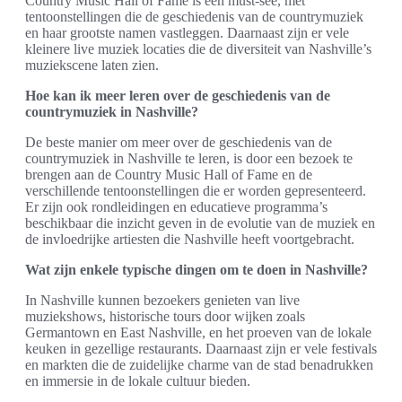
Country Music Hall of Fame is een must-see, met
tentoonstellingen die de geschiedenis van de countrymuziek
en haar grootste namen vastleggen. Daarnaast zijn er vele
kleinere live muziek locaties die de diversiteit van Nashville’s
muziekscene laten zien.
Hoe kan ik meer leren over de geschiedenis van de
countrymuziek in Nashville?
De beste manier om meer over de geschiedenis van de
countrymuziek in Nashville te leren, is door een bezoek te
brengen aan de Country Music Hall of Fame en de
verschillende tentoonstellingen die er worden gepresenteerd.
Er zijn ook rondleidingen en educatieve programma’s
beschikbaar die inzicht geven in de evolutie van de muziek en
de invloedrijke artiesten die Nashville heeft voortgebracht.
Wat zijn enkele typische dingen om te doen in Nashville?
In Nashville kunnen bezoekers genieten van live
muziekshows, historische tours door wijken zoals
Germantown en East Nashville, en het proeven van de lokale
keuken in gezellige restaurants. Daarnaast zijn er vele festivals
en markten die de zuidelijke charme van de stad benadrukken
en immersie in de lokale cultuur bieden.