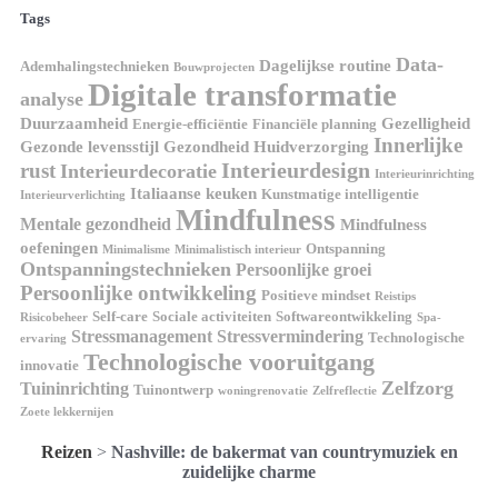
Tags
Data-
Dagelijkse routine
Ademhalingstechnieken
Bouwprojecten
Digitale transformatie
analyse
Duurzaamheid
Gezelligheid
Energie-efficiëntie
Financiële planning
Innerlijke
Gezonde levensstijl
Gezondheid
Huidverzorging
Interieurdesign
rust
Interieurdecoratie
Interieurinrichting
Italiaanse keuken
Kunstmatige intelligentie
Interieurverlichting
Mindfulness
Mentale gezondheid
Mindfulness
oefeningen
Ontspanning
Minimalisme
Minimalistisch interieur
Ontspanningstechnieken
Persoonlijke groei
Persoonlijke ontwikkeling
Positieve mindset
Reistips
Self-care
Sociale activiteiten
Softwareontwikkeling
Risicobeheer
Spa-
Stressmanagement
Stressvermindering
Technologische
ervaring
Technologische vooruitgang
innovatie
Zelfzorg
Tuininrichting
Tuinontwerp
woningrenovatie
Zelfreflectie
Zoete lekkernijen
Reizen
>
Nashville: de bakermat van countrymuziek en
zuidelijke charme