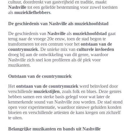
cultuur, doordrenkt van gastvrijheid en traditie, maakt
Nashville
tot een geliefde bestemming voor zowel toeristen
als
muziekliefhebbers
.
De geschiedenis van Nashville als muziekhoofdstad
De geschiedenis van
Nashville
als
muziekhoofdstad
gaat
terug naar de vroege 20e eeuw, toen de stad begon te
transformeren tot een centrum voor het
ontstaan van de
countrymuziek
. De unieke mix van
culturele invloeden
droeg bij aan de ontwikkeling van dit genre, waardoor
Nashville zich snel kon profileren als dé plek voor
muzikanten.
Ontstaan van de countrymuziek
Het
ontstaan van de countrymuziek
werd beïnvloed door
verschillende
muziekstijlen
, zoals folk en blues. Deze genres
hebben samen een sterke basis gelegd voor wat later de
kenmerkende sound van Nashville zou worden. De stad stond
open voor experimentatie, waardoor nieuwe geluiden konden
bloeien en verschillende artiesten de kans kregen om zichzelf
te uiten.
Belangrijke muzikanten en bands uit Nashville