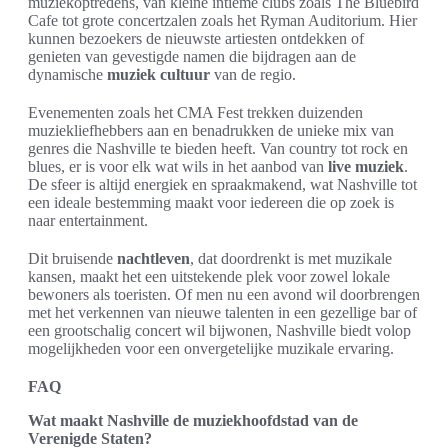
muziekoptredens, van kleine intieme clubs zoals The Bluebird
Cafe tot grote concertzalen zoals het Ryman Auditorium. Hier
kunnen bezoekers de nieuwste artiesten ontdekken of
genieten van gevestigde namen die bijdragen aan de
dynamische
muziek cultuur
van de regio.
Evenementen zoals het CMA Fest trekken duizenden
muziekliefhebbers aan en benadrukken de unieke mix van
genres die Nashville te bieden heeft. Van country tot rock en
blues, er is voor elk wat wils in het aanbod van
live muziek
.
De sfeer is altijd energiek en spraakmakend, wat Nashville tot
een ideale bestemming maakt voor iedereen die op zoek is
naar entertainment.
Dit bruisende
nachtleven
, dat doordrenkt is met muzikale
kansen, maakt het een uitstekende plek voor zowel lokale
bewoners als toeristen. Of men nu een avond wil doorbrengen
met het verkennen van nieuwe talenten in een gezellige bar of
een grootschalig concert wil bijwonen, Nashville biedt volop
mogelijkheden voor een onvergetelijke muzikale ervaring.
FAQ
Wat maakt Nashville de muziekhoofdstad van de
Verenigde Staten?