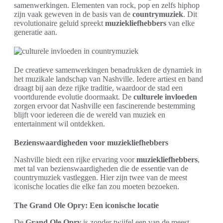
samenwerkingen. Elementen van rock, pop en zelfs hiphop
zijn vaak geweven in de basis van de
countrymuziek
. Dit
revolutionaire geluid spreekt
muziekliefhebbers
van elke
generatie aan.
De creatieve samenwerkingen benadrukken de dynamiek in
het muzikale landschap van Nashville. Iedere artiest en band
draagt bij aan deze rijke traditie, waardoor de stad een
voortdurende evolutie doormaakt. De
culturele invloeden
zorgen ervoor dat Nashville een fascinerende bestemming
blijft voor iedereen die de wereld van muziek en
entertainment wil ontdekken.
Bezienswaardigheden voor muziekliefhebbers
Nashville biedt een rijke ervaring voor
muziekliefhebbers
,
met tal van bezienswaardigheden die de essentie van de
countrymuziek vastleggen. Hier zijn twee van de meest
iconische locaties die elke fan zou moeten bezoeken.
The Grand Ole Opry: Een iconische locatie
De
Grand Ole Opry
is zonder twijfel een van de meest