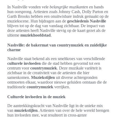
In Nashville vonden vele
belangrijke muzikanten
en bands
hun oorsprong. Artiesten zoals Johnny Cash, Dolly Parton en
Garth Brooks hebben een onuitwisbare indruk gemaakt op de
muziekscene. Hun bijdragen aan de
geschiedenis Nashville
blijven tot op de dag van vandaag zichtbaar. De impact van
deze artiesten heeft Nashville stevig op de kaart gezet als de
ultieme
muziekhoofdstad
.
Nashville: de bakermat van countrymuziek en zuidelijke
charme
Nashville staat bekend als een smeltkroes van verschillende
culturele invloeden
die de stad hebben gevormd tot een
centrum voor
countrymuziek
. Deze muzikale variëteit is
zichtbaar in de creativiteit van de artiesten die hier
samenkomen.
Muziekstijlen
uit diverse achtergronden
ontmoeten elkaar, waardoor nieuwe geluiden ontstaan die de
traditionele
countrymuziek
verrijken.
Culturele invloeden in de muziek
De aantrekkingskracht van Nashville ligt in de unieke mix
van
muziekstijlen
. Artiesten van over de hele wereld brengen
hun invloeden mee, wat resulteert in cross-genre