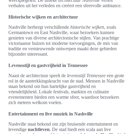
weerspiegelen. De unieke
architectuur Nashville
vertelt
verhalen uit het verleden en creëert een sfeervolle ambiance.
Historische wijken en architectuur
Nashville herbergt verschillende
historische wijken
, zoals
Germantown en East Nashville, waar bezoekers kunnen
genieten van diverse architectonische stijlen. Van prachtige
victoriaanse huizen tot moderne toevoegingen, de mix van
traditie en vernieuwende ontwerpen maakt deze gebieden
bijzonder interessant.
Levensstijl en gastvrijheid in Tennessee
Naast de architectuur speelt de
levensstijl Tennessee
een grote
rol in de aantrekkingskracht van de stad. Mensen in Nashville
staan bekend om hun hartelijke gastvrijheid en
vriendelijkheid. Lokale festivals, markten en culinaire
evenementen bieden een warme sfeer, waardoor bezoekers
zich meteen welkom voelen.
Entertainment en live muziek in Nashville
Nashville staat bekend om zijn bruisende entertainment en
levendige
nachtleven
. De stad biedt een scala aan live