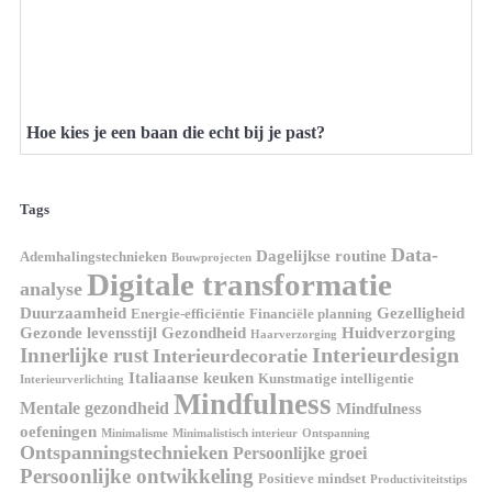
Hoe kies je een baan die echt bij je past?
Tags
Data-
Dagelijkse routine
Ademhalingstechnieken
Bouwprojecten
Digitale transformatie
analyse
Duurzaamheid
Gezelligheid
Energie-efficiëntie
Financiële planning
Gezonde levensstijl
Gezondheid
Huidverzorging
Haarverzorging
Interieurdesign
Innerlijke rust
Interieurdecoratie
Italiaanse keuken
Kunstmatige intelligentie
Interieurverlichting
Mindfulness
Mentale gezondheid
Mindfulness
oefeningen
Minimalisme
Minimalistisch interieur
Ontspanning
Ontspanningstechnieken
Persoonlijke groei
Persoonlijke ontwikkeling
Positieve mindset
Productiviteitstips