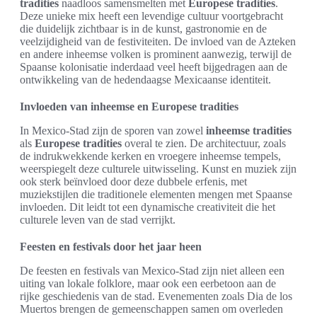
tradities
naadloos samensmelten met
Europese tradities
.
Deze unieke mix heeft een levendige cultuur voortgebracht
die duidelijk zichtbaar is in de kunst, gastronomie en de
veelzijdigheid van de festiviteiten. De invloed van de Azteken
en andere inheemse volken is prominent aanwezig, terwijl de
Spaanse kolonisatie inderdaad veel heeft bijgedragen aan de
ontwikkeling van de hedendaagse Mexicaanse identiteit.
Invloeden van inheemse en Europese tradities
In Mexico-Stad zijn de sporen van zowel
inheemse tradities
als
Europese tradities
overal te zien. De architectuur, zoals
de indrukwekkende kerken en vroegere inheemse tempels,
weerspiegelt deze culturele uitwisseling. Kunst en muziek zijn
ook sterk beïnvloed door deze dubbele erfenis, met
muziekstijlen die traditionele elementen mengen met Spaanse
invloeden. Dit leidt tot een dynamische creativiteit die het
culturele leven van de stad verrijkt.
Feesten en festivals door het jaar heen
De feesten en festivals van Mexico-Stad zijn niet alleen een
uiting van lokale folklore, maar ook een eerbetoon aan de
rijke geschiedenis van de stad. Evenementen zoals Dia de los
Muertos brengen de gemeenschappen samen om overleden