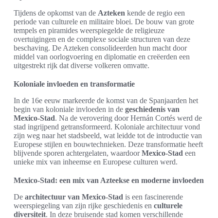
Tijdens de opkomst van de
Azteken
kende de regio een
periode van culturele en militaire bloei. De bouw van grote
tempels en piramides weerspiegelde de religieuze
overtuigingen en de complexe sociale structuren van deze
beschaving. De Azteken consolideerden hun macht door
middel van oorlogvoering en diplomatie en creëerden een
uitgestrekt rijk dat diverse volkeren omvatte.
Koloniale invloeden en transformatie
In de 16e eeuw markeerde de komst van de Spanjaarden het
begin van koloniale invloeden in de
geschiedenis van
Mexico-Stad
. Na de verovering door Hernán Cortés werd de
stad ingrijpend getransformeerd. Koloniale architectuur vond
zijn weg naar het stadsbeeld, wat leidde tot de introductie van
Europese stijlen en bouwtechnieken. Deze transformatie heeft
blijvende sporen achtergelaten, waardoor
Mexico-Stad
een
unieke mix van inheemse en Europese culturen werd.
Mexico-Stad: een mix van Azteekse en moderne invloeden
De
architectuur van Mexico-Stad
is een fascinerende
weerspiegeling van zijn rijke geschiedenis en
culturele
diversiteit
. In deze bruisende stad komen verschillende