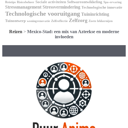
Sociale activiteiten
Softwareontwikkeling
Reistips
Risicobeheer
Spa-ervaring
Stressmanagement
Stressvermindering
Technologische innovatie
Technologische vooruitgang
Tuininrichting
Zelfzorg
Tuinontwerp
woningrenovatie
Zelfreflectie
Zoete lekkernijen
Reizen
>
Mexico-Stad: een mix van Azteekse en moderne
invloeden