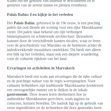
waard om het gebouw van buitenaf te bewonderen en te
genieten van de serene tuinen en pleinen eromheen.
Palais Bahia: Een kijkje in het verleden
Het
Palais Bahia
, gebouwd in de 19e eeuw, is een prachtig
paleis dat ooit diende als woning voor een rijke Marokkaanse
vizier. Dit paleis staat bekend om zijn verborgen
binnenplaatsen en schitterende
architectuur
. Bezoekers
kunnen door de verschillende kamers dwalen, waar ze leren
over de
geschiedenis
van Marokko en de betekenis achter de
indrukwekkende mozaïeken ontdekken. Dit biedt niet alleen
een blik op het verleden, maar ook een diepere waardering
voor de culturele rijkdom van het land.
Ervaringen en activiteiten in Marrakech
Marrakech biedt een scala aan ervaringen die de rijke
cultuur
en de prachtige
natuur
van de regio weerspiegelen. Voor
culinaire liefhebbers zijn traditionele Marokkaanse
kooklessen
een onvergetelijke manier om te duiken in de lokale
gastronomie
. Deze lessen leren deelnemers hoe ze
authentieke
Marokkaanse gerechten
, zoals tagines en
couscous, kunnen bereiden. De nadruk ligt op de gebruik van
verse ingrediënten en de technieken die door generaties heen