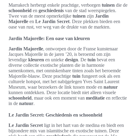
Marrakech herbergt enkele prachtige, verborgen
tuinen
die de
schoonheid
en
geschiedenis
van de stad weerspiegelen.
Twee van de meest opmerkelijke
tuinen
zijn
Jardin
Majorelle
en
Le Jardin Secret
. Deze plekken bieden een
oase van rust, ver weg van de drukte van de markten.
Jardin Majorelle: Een oase van kleuren
Jardin Majorelle
, ontworpen door de Franse kunstenaar
Jacques Majorelle in de jaren ’20, is beroemd om zijn
levendige
kleuren
en unieke
design
. De
tuin
bevat een
diverse collectie exotische planten die in harmonie
samenkomen, met onmiskenbare tinten zoals het beroemde
Majorelle-blauw. Deze prachtige
tuin
fungeert ook als een
culturele hotspot, met het nabijgelegen Yves Saint Laurent
Museum, waar bezoekers de link tussen mode en
natuur
kunnen ontdekken. Deze locatie biedt niet alleen visuele
schoonheid
, maar ook een moment van
meditatie
en reflectie
in de
natuur
.
Le Jardin Secret: Geschiedenis en schoonheid
Le Jardin Secret
ligt in het hart van de medina en biedt een
bijzondere mix van islamitische en exotische tuinen. Deze