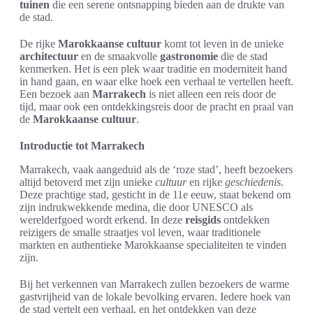
tuinen
die een serene ontsnapping bieden aan de drukte van
de stad.
De rijke
Marokkaanse cultuur
komt tot leven in de unieke
architectuur
en de smaakvolle
gastronomie
die de stad
kenmerken. Het is een plek waar traditie en moderniteit hand
in hand gaan, en waar elke hoek een verhaal te vertellen heeft.
Een bezoek aan
Marrakech
is niet alleen een reis door de
tijd, maar ook een ontdekkingsreis door de pracht en praal van
de
Marokkaanse cultuur
.
Introductie tot Marrakech
Marrakech, vaak aangeduid als de ‘roze stad’, heeft bezoekers
altijd betoverd met zijn unieke
cultuur
en rijke
geschiedenis
.
Deze prachtige stad, gesticht in de 11e eeuw, staat bekend om
zijn indrukwekkende medina, die door UNESCO als
werelderfgoed wordt erkend. In deze
reisgids
ontdekken
reizigers de smalle straatjes vol leven, waar traditionele
markten en authentieke Marokkaanse specialiteiten te vinden
zijn.
Bij het verkennen van Marrakech zullen bezoekers de warme
gastvrijheid van de lokale bevolking ervaren. Iedere hoek van
de stad vertelt een verhaal, en het ontdekken van deze