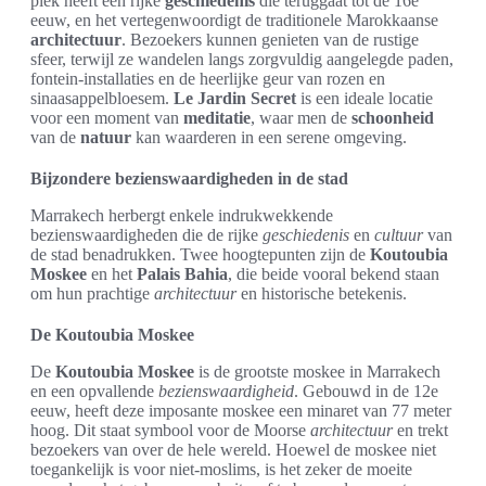
plek heeft een rijke
geschiedenis
die teruggaat tot de 16e
eeuw, en het vertegenwoordigt de traditionele Marokkaanse
architectuur
. Bezoekers kunnen genieten van de rustige
sfeer, terwijl ze wandelen langs zorgvuldig aangelegde paden,
fontein-installaties en de heerlijke geur van rozen en
sinaasappelbloesem.
Le Jardin Secret
is een ideale locatie
voor een moment van
meditatie
, waar men de
schoonheid
van de
natuur
kan waarderen in een serene omgeving.
Bijzondere bezienswaardigheden in de stad
Marrakech herbergt enkele indrukwekkende
bezienswaardigheden die de rijke
geschiedenis
en
cultuur
van
de stad benadrukken. Twee hoogtepunten zijn de
Koutoubia
Moskee
en het
Palais Bahia
, die beide vooral bekend staan
om hun prachtige
architectuur
en historische betekenis.
De Koutoubia Moskee
De
Koutoubia Moskee
is de grootste moskee in Marrakech
en een opvallende
bezienswaardigheid
. Gebouwd in de 12e
eeuw, heeft deze imposante moskee een minaret van 77 meter
hoog. Dit staat symbool voor de Moorse
architectuur
en trekt
bezoekers van over de hele wereld. Hoewel de moskee niet
toegankelijk is voor niet-moslims, is het zeker de moeite