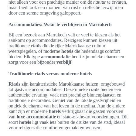
niet alleen voor een prachtige manier om de
natuur
te ervaren,
maar biedt ook een moment van rust en reflectie terwijl men
door een serene omgeving galoppeert.
Accommodaties: Waar te verblijven in Marrakech
Bij een bezoek aan Marrakech valt er veel te kiezen als het
aankomt op accommodaties. Reizigers kunnen kiezen uit
traditionele
riads
die de rijke Marokkaanse cultuur
weerspiegelen, of moderne
hotels
die hedendaags comfort
bieden. Elk type
accommodatie
heeft zijn unieke charme en
zorgt voor een bijzonder
verblijf
.
Traditionele riads versus moderne hotels
Riads
zijn karakteristieke Marokkaanse huizen, omgebouwd
tot gastvrije accommodaties. Deze unieke
riads
bieden een
authentieke ervaring, vaak met prachtige binnenplaatsen en
traditionele decoraties. Geniet van de lokale gastvrijheid en
ontdek de charme van het leven in de medina. Aan de andere
kant zijn er moderne
hotels
verkrijgbaar die gasten voorzien
van
luxe accommodatie
en state-of-the-art voorzieningen. Dit
soort
hotels
ligt vaak iets buiten de drukte van de stad, ideaal
voor reizigers die comfort en gemakken wensen.