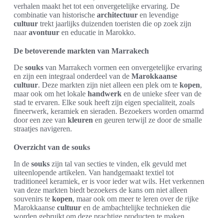
verhalen maakt het tot een onvergetelijke ervaring. De
combinatie van historische
architectuur
en levendige
cultuur
trekt jaarlijks duizenden toeristen die op zoek zijn
naar
avontuur
en educatie in Marokko.
De betoverende markten van Marrakech
De
souks
van Marrakech vormen een onvergetelijke ervaring
en zijn een integraal onderdeel van de
Marokkaanse
cultuur
. Deze markten zijn niet alleen een plek om te
kopen
,
maar ook om het lokale
handwerk
en de unieke sfeer van de
stad te ervaren. Elke souk heeft zijn eigen specialiteit, zoals
fineerwerk, keramiek en sieraden. Bezoekers worden omarmd
door een zee van
kleuren
en geuren terwijl ze door de smalle
straatjes navigeren.
Overzicht van de souks
In de
souks
zijn tal van secties te vinden, elk gevuld met
uiteenlopende artikelen. Van handgemaakt textiel tot
traditioneel keramiek, er is voor ieder wat wils. Het verkennen
van deze markten biedt bezoekers de kans om niet alleen
souvenirs te
kopen
, maar ook om meer te leren over de rijke
Marokkaanse
cultuur
en de ambachtelijke technieken die
worden gebruikt om deze prachtige producten te maken.