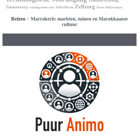
Zelfzorg
Tuinontwerp
woningrenovatie
Zelfreflectie
Zoete lekkernijen
Reizen
>
Marrakech: markten, tuinen en Marokkaanse
cultuur