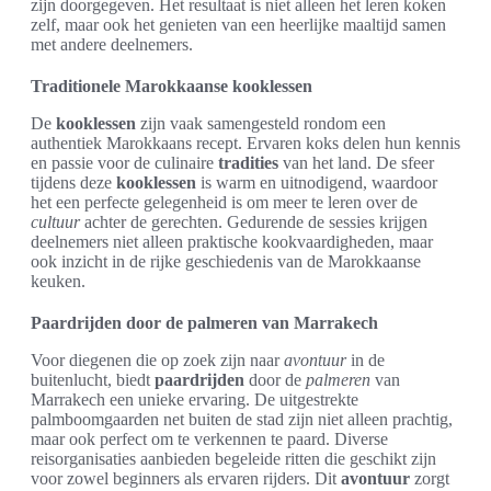
zijn doorgegeven. Het resultaat is niet alleen het leren koken
zelf, maar ook het genieten van een heerlijke maaltijd samen
met andere deelnemers.
Traditionele Marokkaanse kooklessen
De
kooklessen
zijn vaak samengesteld rondom een
authentiek Marokkaans recept. Ervaren koks delen hun kennis
en passie voor de culinaire
tradities
van het land. De sfeer
tijdens deze
kooklessen
is warm en uitnodigend, waardoor
het een perfecte gelegenheid is om meer te leren over de
cultuur
achter de gerechten. Gedurende de sessies krijgen
deelnemers niet alleen praktische kookvaardigheden, maar
ook inzicht in de rijke geschiedenis van de Marokkaanse
keuken.
Paardrijden door de palmeren van Marrakech
Voor diegenen die op zoek zijn naar
avontuur
in de
buitenlucht, biedt
paardrijden
door de
palmeren
van
Marrakech een unieke ervaring. De uitgestrekte
palmboomgaarden net buiten de stad zijn niet alleen prachtig,
maar ook perfect om te verkennen te paard. Diverse
reisorganisaties aanbieden begeleide ritten die geschikt zijn
voor zowel beginners als ervaren rijders. Dit
avontuur
zorgt