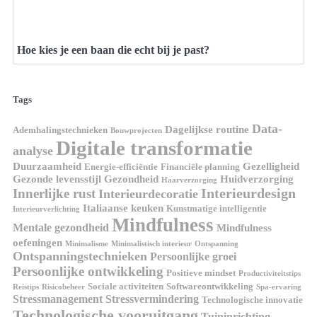
Hoe kies je een baan die echt bij je past?
Tags
Data-
Dagelijkse routine
Ademhalingstechnieken
Bouwprojecten
Digitale transformatie
analyse
Duurzaamheid
Gezelligheid
Energie-efficiëntie
Financiële planning
Gezonde levensstijl
Gezondheid
Huidverzorging
Haarverzorging
Interieurdesign
Innerlijke rust
Interieurdecoratie
Italiaanse keuken
Kunstmatige intelligentie
Interieurverlichting
Mindfulness
Mentale gezondheid
Mindfulness
oefeningen
Minimalisme
Minimalistisch interieur
Ontspanning
Ontspanningstechnieken
Persoonlijke groei
Persoonlijke ontwikkeling
Positieve mindset
Productiviteitstips
Sociale activiteiten
Softwareontwikkeling
Reistips
Risicobeheer
Spa-ervaring
Stressmanagement
Stressvermindering
Technologische innovatie
Technologische vooruitgang
Tuininrichting