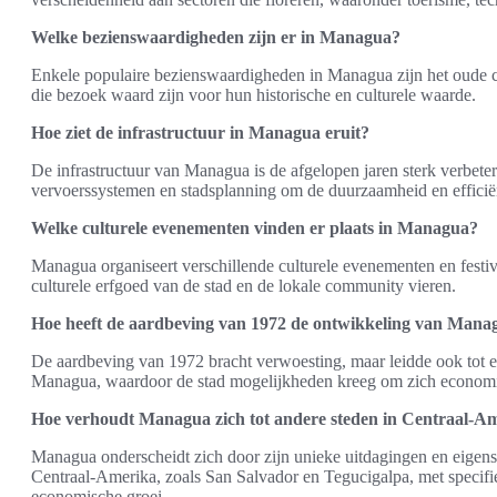
Welke bezienswaardigheden zijn er in Managua?
Enkele populaire bezienswaardigheden in Managua zijn het oude ce
die bezoek waard zijn voor hun historische en culturele waarde.
Hoe ziet de infrastructuur in Managua eruit?
De infrastructuur van Managua is de afgelopen jaren sterk verbete
vervoerssystemen en stadsplanning om de duurzaamheid en efficiën
Welke culturele evenementen vinden er plaats in Managua?
Managua organiseert verschillende culturele evenementen en festiv
culturele erfgoed van de stad en de lokale community vieren.
Hoe heeft de aardbeving van 1972 de ontwikkeling van Mana
De aardbeving van 1972 bracht verwoesting, maar leidde ook tot
Managua, waardoor de stad mogelijkheden kreeg om zich economis
Hoe verhoudt Managua zich tot andere steden in Centraal-A
Managua onderscheidt zich door zijn unieke uitdagingen en eigens
Centraal-Amerika, zoals San Salvador en Tegucigalpa, met specif
economische groei.