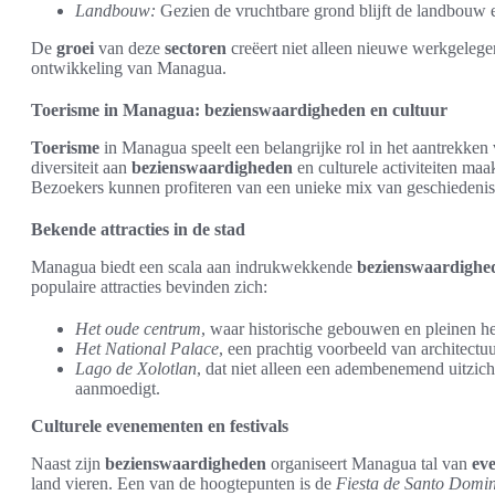
Landbouw:
Gezien de vruchtbare grond blijft de landbouw e
De
groei
van deze
sectoren
creëert niet alleen nieuwe werkgelege
ontwikkeling van Managua.
Toerisme in Managua: bezienswaardigheden en cultuur
Toerisme
in Managua speelt een belangrijke rol in het aantrekken 
diversiteit aan
bezienswaardigheden
en culturele activiteiten maa
Bezoekers kunnen profiteren van een unieke mix van geschiedenis
Bekende attracties in de stad
Managua biedt een scala aan indrukwekkende
bezienswaardighe
populaire attracties bevinden zich:
Het oude centrum
, waar historische gebouwen en pleinen he
Het National Palace
, een prachtig voorbeeld van architect
Lago de Xolotlan
, dat niet alleen een adembenemend uitzicht
aanmoedigt.
Culturele evenementen en festivals
Naast zijn
bezienswaardigheden
organiseert Managua tal van
ev
land vieren. Een van de hoogtepunten is de
Fiesta de Santo Domi