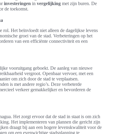
or
investeringen
in
vergelijking
met zijn buren. De
or de toekomst.
ua
 rol. Het beïnvloedt niet alleen de dagelijkse levens
nomische groei van de stad. Verbeteringen op het
orderen van een efficiënte connectiviteit en een
nlijke vooruitgang geboekt. De aanleg van nieuwe
reikbaarheid vergroot. Openbaar vervoer, met een
anier om zich door de stad te verplaatsen.
en is met andere regio’s. Deze verbeterde
ercieel verkeer gemakkelijker en bevorderen de
gua. Het zorgt ervoor dat de stad in staat is om zich
king. Het implementeren van plannen die gericht zijn
ken draagt bij aan een hogere levenskwaliteit voor de
gen om een evenwichtige stadsplanning te