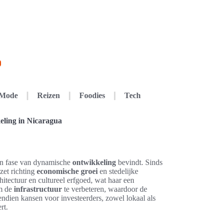
Mode
Reizen
Foodies
Tech
eling in Nicaragua
en fase van dynamische
ontwikkeling
bevindt. Sinds
zet richting
economische groei
en stedelijke
itectuur en cultureel erfgoed, wat haar een
om de
infrastructuur
te verbeteren, waardoor de
ndien kansen voor investeerders, zowel lokaal als
rt.