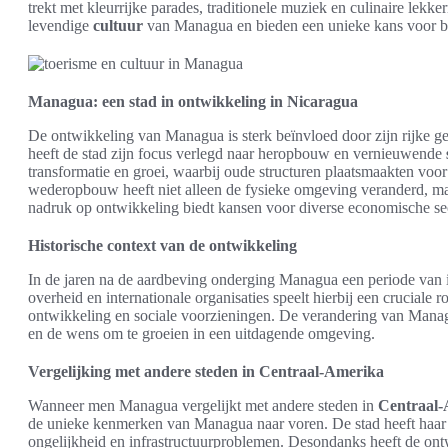
trekt met kleurrijke parades, traditionele muziek en culinaire lekke
levendige
cultuur
van Managua en bieden een unieke kans voor bez
Managua: een stad in ontwikkeling in Nicaragua
De ontwikkeling van Managua is sterk beïnvloed door zijn rijke 
heeft de stad zijn focus verlegd naar heropbouw en vernieuwende
transformatie en groei, waarbij oude structuren plaatsmaakten v
wederopbouw heeft niet alleen de fysieke omgeving veranderd, maa
nadruk op ontwikkeling biedt kansen voor diverse economische se
Historische context van de ontwikkeling
In de jaren na de aardbeving onderging Managua een periode van 
overheid en internationale organisaties speelt hierbij een cruciale r
ontwikkeling en sociale voorzieningen. De verandering van Mana
en de wens om te groeien in een uitdagende omgeving.
Vergelijking met andere steden in Centraal-Amerika
Wanneer men Managua vergelijkt met andere steden in
Centraal
de unieke kenmerken van Managua naar voren. De stad heeft haar
ongelijkheid en infrastructuurproblemen. Desondanks heeft de o