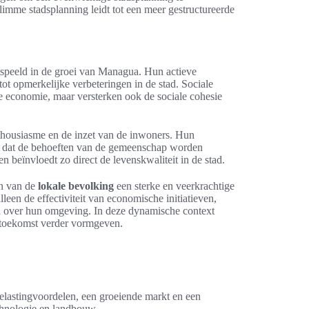
imme stadsplanning leidt tot een meer gestructureerde
espeeld in de groei van Managua. Hun actieve
tot opmerkelijke verbeteringen in de stad. Sociale
e economie, maar versterken ook de sociale cohesie
thousiasme en de inzet van de inwoners. Hun
or dat de behoeften van de gemeenschap worden
en beïnvloedt zo direct de levenskwaliteit in de stad.
en van de
lokale bevolking
een sterke en veerkrachtige
leen de effectiviteit van economische initiatieven,
d over hun omgeving. In deze dynamische context
 toekomst verder vormgeven.
belastingvoordelen, een groeiende markt en een
chnologie en landbouw.