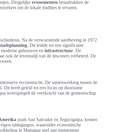
rnijen. Dergelijke
evenementen
benadrukken de
oekers om de lokale tradities te ervaren.
geschiedenis. Na de verwoestende aardbeving in 1972
stadsplanning
. Dit leidde tot een significante
oor moderne gebouwen en
infrastructuur
. De
r ook de levensstijl van de inwoners verbeterd. De
ctoren.
intensieve reconstructie. De samenwerking tussen de
ol. Dit heeft geleid tot een focus op duurzame
gua weerspiegelt de veerkracht van de gemeenschap
-Amerika
zoals San Salvador en Tegucigalpa, komen
 eigen uitdagingen, waaronder economische
ntwikkeling in Managua snel aan momentum