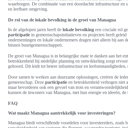
waarborgen. De combinatie van een doordachte infrastructuur en sl
en leefbare omgeving.
De rol van de lokale bevolking in de groei van Managua
In de afgelopen jaren heeft de
lokale bevolking
een cruciale rol g
participatie
in gemeenschapsinitiatieven en projecten heeft geleid 
ondernemingen en lokale ondernemers dragen niet alleen bij aan d
binnen buurtgemeenschappen.
De groei van Managua is in belangrijke mate te danken aan het en
betrokkenheid bij stedelijke planning en ontwikkeling zorgt ervo
gehoord. Dit leidt tot betere infrastructuur en leefomstandigheden, 
Door samen te werken aan duurzame oplossingen, creëren de led
gemeenschap. Deze
participatie
en betrokkenheid verhogen niet al
maar bevorderen ook een gevoel van trots en verantwoordelijkhei
kunnen de inwoners van Managua, met hun energie en ideeën, de
FAQ
Wat maakt Managua aantrekkelijk voor investeringen?
Managua biedt verschillende voordelen voor investeerders, zoals 
verscheidenheid aan sectoren die floreren, waaronder toerisme, te