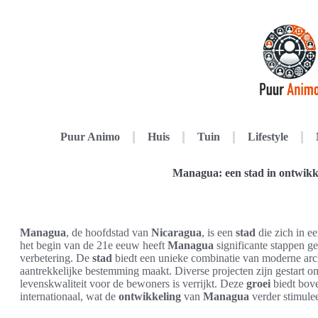
Puur Animo
Huis
Tuin
Lifestyle
Managua: een stad in ontwikk
Managua
, de hoofdstad van
Nicaragua
, is een
stad
die zich in e
het begin van de 21e eeuw heeft
Managua
significante stappen ge
verbetering. De
stad
biedt een unieke combinatie van moderne arch
aantrekkelijke bestemming maakt. Diverse projecten zijn gestart 
levenskwaliteit voor de bewoners is verrijkt. Deze
groei
biedt bove
internationaal, wat de
ontwikkeling
van
Managua
verder stimulee