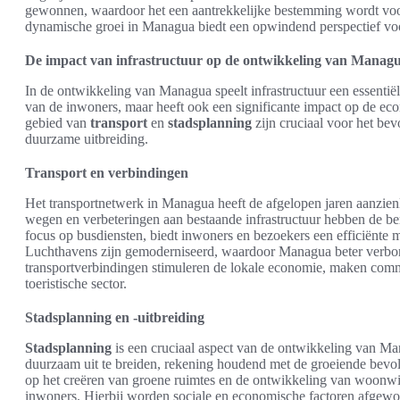
gewonnen, waardoor het een aantrekkelijke bestemming wordt vo
dynamische groei in Managua biedt een opwindend perspectief vo
De impact van infrastructuur op de ontwikkeling van Manag
In de ontwikkeling van Managua speelt infrastructuur een essentiële
van de inwoners, maar heeft ook een significante impact op de eco
gebied van
transport
en
stadsplanning
zijn cruciaal voor het bev
duurzame uitbreiding.
Transport en verbindingen
Het transportnetwerk in Managua heeft de afgelopen jaren aanzie
wegen en verbeteringen aan bestaande infrastructuur hebben de be
focus op busdiensten, biedt inwoners en bezoekers een efficiënte m
Luchthavens zijn gemoderniseerd, waardoor Managua beter verbond
transportverbindingen stimuleren de lokale economie, maken comm
toeristische sector.
Stadsplanning en -uitbreiding
Stadsplanning
is een cruciaal aspect van de ontwikkeling van Mana
duurzaam uit te breiden, rekening houdend met de groeiende bevol
op het creëren van groene ruimtes en de ontwikkeling van woonwij
inwoners. Hierbij worden sociale en economische factoren afgewo