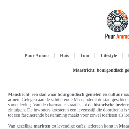
Puur Animo
Huis
Tuin
Lifestyle
Maastricht: bourgondisch ge
Maastricht
, een stad waar
bourgondisch genieten
en
cultuur
naa
armen. Gelegen aan de schitterende Maas, ademt de stad geschieden
samenleving. Van de charmante straatjes tot de
historische bezie
zintuigen. De inwoners koesteren een levensstijl die doordrenkt is
tot een fascinerende bestemming maakt voor zowel toeristen als loc
Van gezellige
markten
tot levendige cafés, iedereen komt in
Maas