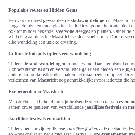
Populaire routes en Hidden Gems
Een van de meest gewaardeerde
stadswandelingen
in Maastricht 
langs adembenemende plekken leidt. Deze populaire route biedt n
ook tot minder bekende, sfeervolle steegjes en pleinen. Onder de 
winkels waar de echte Maastrichtse sfeer voelbaar is. Door deze 
elke wandeling een unieke ervaring.
Culturele hotspots tijdens een wandeling
Tijdens de
stadswandelingen
kunnen wandelaars kennismaken me
Bonnefantenmuseum en verschillende galerieën bieden een kijkje in
andere podiumkunstlocaties maken het totaalbeeld compleet. Deze 
verkennen van Maastricht nog aantrekkelijker voor iedereen die h
Evenementen in Maastricht
Maastricht staat bekend om zijn bruisende sfeer en tal van
evenem
samen om te genieten van verschillende
jaarlijkse festivals
en
ma
Jaarlijkse festivals en markten
Tijdens het jaar zijn er diverse
jaarlijkse festivals
die de stad tot le
en Antiekbeurs en het Amici Jazz Festival. Deze
evenementen
tre