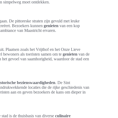
men simpelweg moet ontdekken.
aan. De pittoreske straten zijn gevuld met leuke
 creëert. Bezoekers kunnen
genieten
van een kop
e ambiance van Maastricht ervaren.
it. Plaatsen zoals het Vrijthof en het Onze Lieve
l bewoners als toeristen samen om te
genieten
van de
n het gevoel van saamhorigheid, waardoor de stad een
istorische bezienswaardigheden
. De Sint
 indrukwekkende locaties die de rijke geschiedenis van
eristen aan en geven bezoekers de kans om dieper in
 stad is de thuisbasis van diverse
culinaire