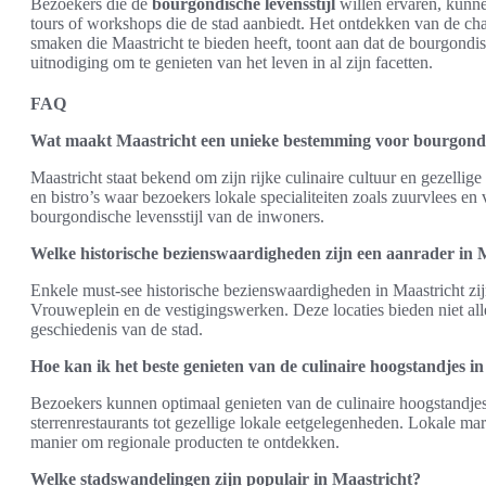
Bezoekers die de
bourgondische levensstijl
willen ervaren, kunn
tours of workshops die de stad aanbiedt. Het ontdekken van de char
smaken die Maastricht te bieden heeft, toont aan dat de bourgondisc
uitnodiging om te genieten van het leven in al zijn facetten.
FAQ
Wat maakt Maastricht een unieke bestemming voor bourgondi
Maastricht staat bekend om zijn rijke culinaire cultuur en gezellige 
en bistro’s waar bezoekers lokale specialiteiten zoals zuurvlees en
bourgondische levensstijl van de inwoners.
Welke historische bezienswaardigheden zijn een aanrader in 
Enkele must-see historische bezienswaardigheden in Maastricht zij
Vrouweplein en de vestigingswerken. Deze locaties bieden niet alle
geschiedenis van de stad.
Hoe kan ik het beste genieten van de culinaire hoogstandjes i
Bezoekers kunnen optimaal genieten van de culinaire hoogstandjes 
sterrenrestaurants tot gezellige lokale eetgelegenheden. Lokale m
manier om regionale producten te ontdekken.
Welke stadswandelingen zijn populair in Maastricht?