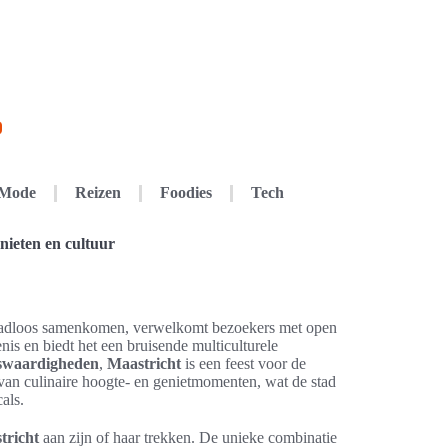
Mode
Reizen
Foodies
Tech
nieten en cultuur
dloos samenkomen, verwelkomt bezoekers met open
is en biedt het een bruisende multiculturele
nswaardigheden
,
Maastricht
is een feest voor de
 van culinaire hoogte- en genietmomenten, wat de stad
als.
tricht
aan zijn of haar trekken. De unieke combinatie