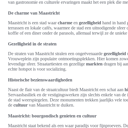
van gastronomie en culturele ervaringen maakt het een plek die 
De charme van Maastricht
Maastricht is een stad waar
charme
en
gezelligheid
hand in hand g
terrassen en lokale cafés, waarmee de stad een uitnodigende sfeer
koffie of een diner onder de parasols, allemaal terwijl ze de uniek
Gezelligheid in de straten
De straten van Maastricht stralen een ongeëvenaarde
gezelligheid
u
Vrouweplein zijn populaire ontmoetingsplekken. Hier komen zowe
levendige sfeer. Straatartiesten en gezellige
markten
dragen bij aa
echte hotspot is voor socializing.
Historische bezienswaardigheden
Naast de flair van de straatcultuur biedt Maastricht een schat aan
h
Servaasbasiliek en de vestigingswerken zijn slechts enkele van de
de stad weerspiegelen. Deze monumenten trekken jaarlijks vele to
de
cultuur
van Maastricht te duiken.
Maastricht: bourgondisch genieten en cultuur
Maastricht staat bekend als een waar paradijs voor fijnproevers. De