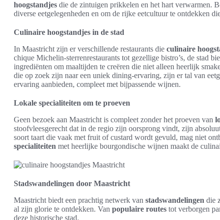
hoogstandjes
die de zintuigen prikkelen en het hart verwarmen.
diverse eetgelegenheden en om de rijke eetcultuur te ontdekken die 
Culinaire hoogstandjes in de stad
In Maastricht zijn er verschillende restaurants die
culinaire hoogs
chique Michelin-sterrenrestaurants tot gezellige bistro’s, de stad b
ingrediënten om maaltijden te creëren die niet alleen heerlijk smak
die op zoek zijn naar een uniek dining-ervaring, zijn er tal van e
ervaring aanbieden, compleet met bijpassende wijnen.
Lokale specialiteiten om te proeven
Geen bezoek aan Maastricht is compleet zonder het proeven van
l
stoofvleesgerecht dat in de regio zijn oorsprong vindt, zijn absol
soort taart die vaak met fruit of custard wordt gevuld, mag niet 
specialiteiten
met heerlijke bourgondische wijnen maakt de culinair
Stadswandelingen door Maastricht
Maastricht biedt een prachtig netwerk van
stadswandelingen
die z
al zijn glorie te ontdekken. Van
populaire routes
tot verborgen par
deze historische stad.