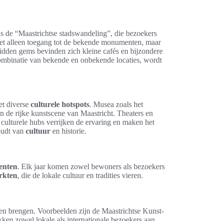
is de “Maastrichtse stadswandeling”, die bezoekers
iet alleen toegang tot de bekende monumenten, maar
hidden gems bevinden zich kleine cafés en bijzondere
combinatie van bekende en onbekende locaties, wordt
t diverse
culturele hotspots
. Musea zoals het
 de rijke kunstscene van Maastricht. Theaters en
culturele hubs verrijken de ervaring en maken het
oudt van
cultuur
en historie.
enten
. Elk jaar komen zowel bewoners als bezoekers
rkten
, die de lokale cultuur en tradities vieren.
ven brengen. Voorbeelden zijn de Maastrichtse Kunst-
kken zowel lokale als internationale bezoekers aan,