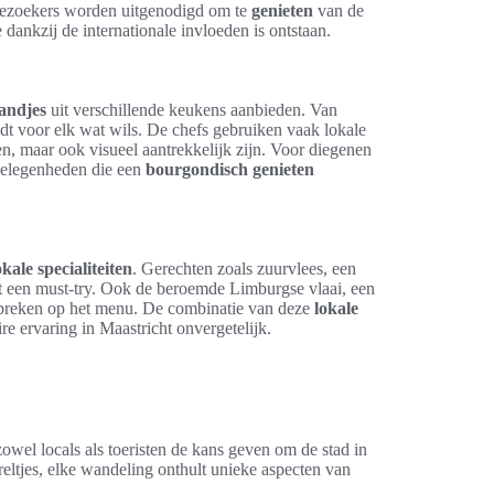
 Bezoekers worden uitgenodigd om te
genieten
van de
dankzij de internationale invloeden is ontstaan.
tandjes
uit verschillende keukens aanbieden. Van
iedt voor elk wat wils. De chefs gebruiken vaak lokale
en, maar ook visueel aantrekkelijk zijn. Voor diegenen
etgelegenheden die een
bourgondisch genieten
okale specialiteiten
. Gerechten zoals zuurvlees, een
uut een must-try. Ook de beroemde Limburgse vlaai, een
ontbreken op het menu. De combinatie van deze
lokale
e ervaring in Maastricht onvergetelijk.
owel locals als toeristen de kans geven om de stad in
eltjes, elke wandeling onthult unieke aspecten van