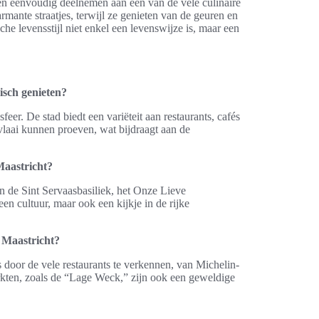
en eenvoudig deelnemen aan een van de vele culinaire
mante straatjes, terwijl ze genieten van de geuren en
he levensstijl niet enkel een levenswijze is, maar een
sch genieten?
sfeer. De stad biedt een variëteit aan restaurants, cafés
 vlaai kunnen proeven, wat bijdraagt aan de
Maastricht?
n de Sint Servaasbasiliek, het Onze Lieve
en cultuur, maar ook een kijkje in de rijke
n Maastricht?
door de vele restaurants te verkennen, van Michelin-
arkten, zoals de “Lage Weck,” zijn ook een geweldige