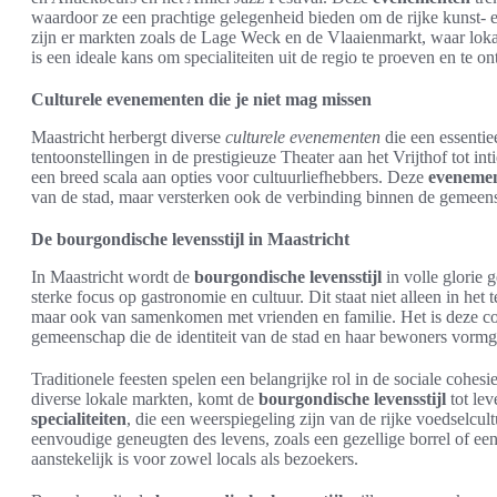
waardoor ze een prachtige gelegenheid bieden om de rijke kunst- 
zijn er markten zoals de Lage Weck en de Vlaaienmarkt, waar lok
is een ideale kans om specialiteiten uit de regio te proeven en te o
Culturele evenementen die je niet mag missen
Maastricht herbergt diverse
culturele evenementen
die een essentie
tentoonstellingen in de prestigieuze Theater aan het Vrijthof tot int
een breed scala aan opties voor cultuurliefhebbers. Deze
eveneme
van de stad, maar versterken ook de verbinding binnen de gemeen
De bourgondische levensstijl in Maastricht
In Maastricht wordt de
bourgondische levensstijl
in volle glorie 
sterke focus op gastronomie en cultuur. Dit staat niet alleen in het
maar ook van samenkomen met vrienden en familie. Het is deze c
gemeenschap die de identiteit van de stad en haar bewoners vormg
Traditionele feesten spelen een belangrijke rol in de sociale cohe
diverse lokale markten, komt de
bourgondische levensstijl
tot le
specialiteiten
, die een weerspiegeling zijn van de rijke voedselcul
eenvoudige geneugten des levens, zoals een gezellige borrel of een 
aanstekelijk is voor zowel locals als bezoekers.