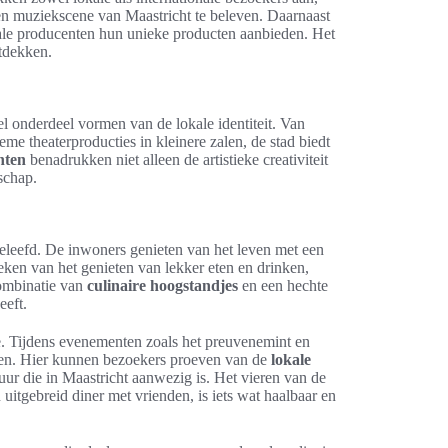
en muziekscene van Maastricht te beleven. Daarnaast
ale producenten hun unieke producten aanbieden. Het
ntdekken.
el onderdeel vormen van de lokale identiteit. Van
ieme theaterproducties in kleinere zalen, de stad biedt
nten
benadrukken niet alleen de artistieke creativiteit
schap.
geleefd. De inwoners genieten van het leven met een
 teken van het genieten van lekker eten en drinken,
ombinatie van
culinaire hoogstandjes
en een hechte
eeft.
sie. Tijdens evenementen zoals het preuvenemint en
ven. Hier kunnen bezoekers proeven van de
lokale
tuur die in Maastricht aanwezig is. Het vieren van de
uitgebreid diner met vrienden, is iets wat haalbaar en