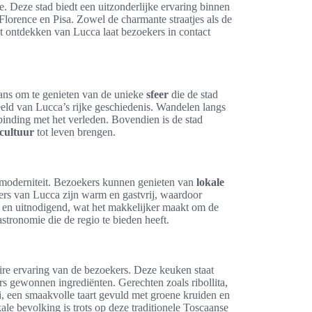
e. Deze stad biedt een uitzonderlijke ervaring binnen
Florence en Pisa. Zowel de charmante straatjes als de
t ontdekken van Lucca laat bezoekers in contact
kans om te genieten van de unieke
sfeer
die de stad
eeld van Lucca’s rijke geschiedenis. Wandelen langs
binding met het verleden. Bovendien is de stad
 cultuur
tot leven brengen.
n moderniteit. Bezoekers kunnen genieten van
lokale
rs van Lucca zijn warm en gastvrij, waardoor
g en uitnodigend, wat het makkelijker maakt om de
stronomie die de regio te bieden heeft.
aire ervaring van de bezoekers. Deze keuken staat
s gewonnen ingrediënten. Gerechten zoals ribollita,
, een smaakvolle taart gevuld met groene kruiden en
le bevolking is trots op deze traditionele Toscaanse