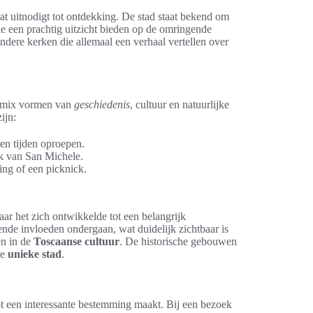
 dat uitnodigt tot ontdekking. De stad staat bekend om
e een prachtig uitzicht bieden op de omringende
ondere kerken die allemaal een verhaal vertellen over
te mix vormen van
geschiedenis
, cultuur en natuurlijke
ijn:
en tijden oproepen.
rk van San Michele.
ng of een picknick.
ar het zich ontwikkelde tot een belangrijk
nde invloeden ondergaan, wat duidelijk zichtbaar is
en in de
Toscaanse cultuur
. De historische gebouwen
ze
unieke stad
.
ot een interessante bestemming maakt. Bij een bezoek