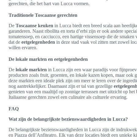
gerechten, die het hart van Lucca vormen.
Traditionele Toscaanse gerechten
De
Toscaanse keuken
in Lucca biedt een breed scala aan heerlijk
garanderen. Naast ribollita en torta d’erbi zijn er ook andere speci
tomatensoep, en cacciucco, een hartige vissensoep die de smaken v
dat de
eetgelegenheden
in deze stad vaak vol zitten met zowel loc
willen ervaren.
De lokale markten en eetgelegenheden
De
lokale markten
in Lucca zijn een waar paradijs voor fijnproev
producten zoals fruit, groenten, en lokale kazen kopen, maar ook ge
deze markten een ideale plek zijn om meer te leren over de ingred
nog aantrekkelijker. Daarnaast zijn er tal van gezellige
eetgelegen
genieten van een maaltijd op zonnige terrassen met uitzicht op het
Italiaanse gerechten zowel een culinaire als culturele ervaring.
FAQ
Wat zijn de belangrijkste bezienswaardigheden in Lucca?
De belangrijkste bezienswaardigheden in Lucca zijn de indrukwe
en Piazza dell’Anfiteatro. Elk van deze locaties biedt een unieke k