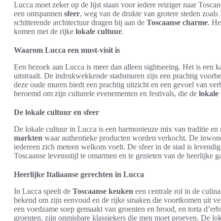
Lucca moet zeker op de lijst staan voor iedere reiziger naar Toscan
een ontspannen
sfeer
, weg van de drukte van grotere steden zoals 
schitterende architectuur dragen bij aan de
Toscaanse charme
. He
komen met de rijke
lokale cultuur
.
Waarom Lucca een must-visit is
Een bezoek aan Lucca is meer dan alleen sightseeing. Het is een 
uitstraalt. De indrukwekkende stadsmuren zijn een prachtig voorb
deze oude muren biedt een prachtig uitzicht en een gevoel van ver
beroemd om zijn culturele evenementen en festivals, die de
lokale
De lokale cultuur en sfeer
De lokale cultuur in Lucca is een harmonieuze mix van traditie e
markten
waar authentieke producten worden verkocht. De inwone
iedereen zich meteen welkom voelt. De sfeer in de stad is levendi
Toscaanse levensstijl te omarmen en te genieten van de heerlijke ga
Heerlijke Italiaanse gerechten in Lucca
In Lucca speelt de
Toscaanse keuken
een centrale rol in de culin
bekend om zijn eenvoud en de rijke smaken die voortkomen uit ver
een voedzame soep gemaakt van groenten en brood, en torta d’erbi
groenten, zijn onmisbare klassiekers die men moet proeven. De loka