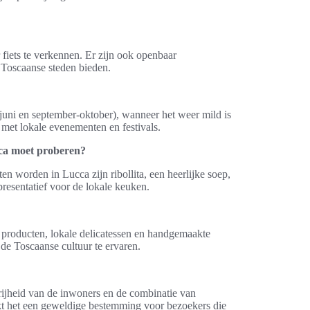
 fiets te verkennen. Er zijn ook openbaar
 Toscaanse steden bieden.
l-juni en september-oktober), wanneer het weer mild is
 met lokale evenementen en festivals.
ucca moet proberen?
n worden in Lucca zijn ribollita, een heerlijke soep,
presentatief voor de lokale keuken.
e producten, lokale delicatessen en handgemaakte
e Toscaanse cultuur te ervaren.
rijheid van de inwoners en de combinatie van
kt het een geweldige bestemming voor bezoekers die