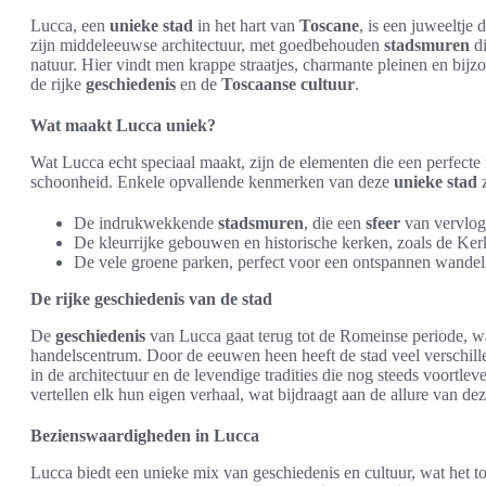
Lucca, een
unieke stad
in het hart van
Toscane
, is een juweeltje
zijn middeleeuwse architectuur, met goedbehouden
stadsmuren
di
natuur. Hier vindt men krappe straatjes, charmante pleinen en bijz
de rijke
geschiedenis
en de
Toscaanse cultuur
.
Wat maakt Lucca uniek?
Wat Lucca echt speciaal maakt, zijn de elementen die een perfec
schoonheid. Enkele opvallende kenmerken van deze
unieke stad
z
De indrukwekkende
stadsmuren
, die een
sfeer
van vervlog
De kleurrijke gebouwen en historische kerken, zoals de Ke
De vele groene parken, perfect voor een ontspannen wandeli
De rijke geschiedenis van de stad
De
geschiedenis
van Lucca gaat terug tot de Romeinse periode, wa
handelscentrum. Door de eeuwen heen heeft de stad veel verschille
in de architectuur en de levendige tradities die nog steeds voortlev
vertellen elk hun eigen verhaal, wat bijdraagt aan de allure van de
Bezienswaardigheden in Lucca
Lucca biedt een unieke mix van geschiedenis en cultuur, wat het t