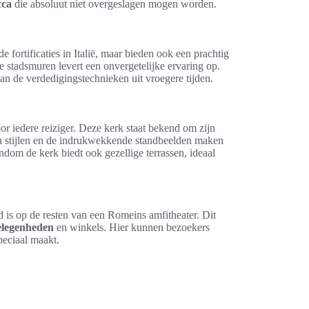
cca
die absoluut niet overgeslagen mogen worden.
 fortificaties in Italië, maar bieden ook een prachtig
 stadsmuren levert een onvergetelijke ervaring op.
n de verdedigingstechnieken uit vroegere tijden.
oor iedere reiziger. Deze kerk staat bekend om zijn
an stijlen en de indrukwekkende standbeelden maken
ndom de kerk biedt ook gezellige terrassen, ideaal
 is op de resten van een Romeins amfitheater. Dit
elegenheden
en winkels. Hier kunnen bezoekers
peciaal maakt.