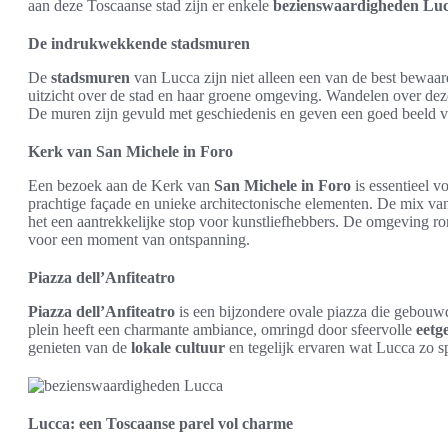
aan deze Toscaanse stad zijn er enkele
bezienswaardigheden Lu
De indrukwekkende stadsmuren
De
stadsmuren
van Lucca zijn niet alleen een van de best bewaarde
uitzicht over de stad en haar groene omgeving. Wandelen over deze
De muren zijn gevuld met geschiedenis en geven een goed beeld va
Kerk van San Michele in Foro
Een bezoek aan de Kerk van
San Michele in Foro
is essentieel v
prachtige façade en unieke architectonische elementen. De mix v
het een aantrekkelijke stop voor kunstliefhebbers. De omgeving ro
voor een moment van ontspanning.
Piazza dell’Anfiteatro
Piazza dell’Anfiteatro
is een bijzondere ovale piazza die gebouwd
plein heeft een charmante ambiance, omringd door sfeervolle
eetg
genieten van de
lokale cultuur
en tegelijk ervaren wat Lucca zo s
Lucca: een Toscaanse parel vol charme