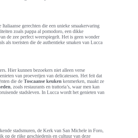
e Italiaanse gerechten die een unieke smaakervaring
aliteiten zoals pappa al pomodoro, een dikke
an de zee perfect weerspiegelt. Het is geen wonder
als als toeristen die de authentieke smaken van Lucca
ers. Hier kunnen bezoekers niet alleen verse
nieten van proeverijen van delicatessen. Het feit dat
iënten die de
Toscaanse keuken
kenmerken, maakt ze
heden
, zoals restaurants en trattoria’s, waar men kan
 bruisende stadsleven. In Lucca wordt het genieten van
kkende stadsmuren, de Kerk van San Michele in Foro,
ijk op de rijke geschiedenis en cultuur van deze