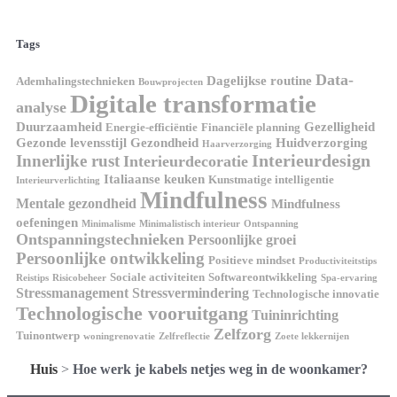
Tags
Data-
Dagelijkse routine
Ademhalingstechnieken
Bouwprojecten
Digitale transformatie
analyse
Duurzaamheid
Gezelligheid
Energie-efficiëntie
Financiële planning
Gezonde levensstijl
Gezondheid
Huidverzorging
Haarverzorging
Interieurdesign
Innerlijke rust
Interieurdecoratie
Italiaanse keuken
Kunstmatige intelligentie
Interieurverlichting
Mindfulness
Mentale gezondheid
Mindfulness
oefeningen
Minimalisme
Minimalistisch interieur
Ontspanning
Ontspanningstechnieken
Persoonlijke groei
Persoonlijke ontwikkeling
Positieve mindset
Productiviteitstips
Sociale activiteiten
Softwareontwikkeling
Reistips
Risicobeheer
Spa-ervaring
Stressmanagement
Stressvermindering
Technologische innovatie
Technologische vooruitgang
Tuininrichting
Zelfzorg
Tuinontwerp
woningrenovatie
Zelfreflectie
Zoete lekkernijen
Huis
>
Hoe werk je kabels netjes weg in de woonkamer?