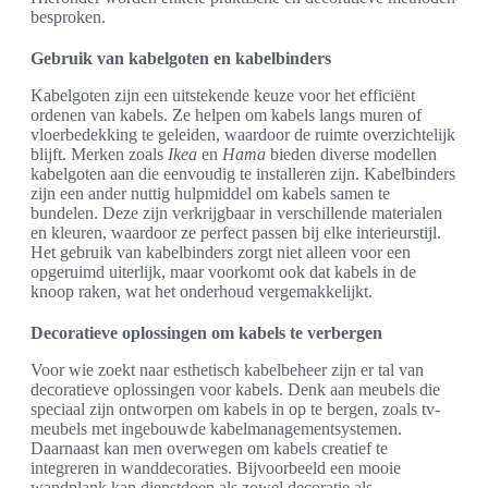
besproken.
Gebruik van kabelgoten en kabelbinders
Kabelgoten zijn een uitstekende keuze voor het efficiënt
ordenen van kabels. Ze helpen om kabels langs muren of
vloerbedekking te geleiden, waardoor de ruimte overzichtelijk
blijft. Merken zoals
Ikea
en
Hama
bieden diverse modellen
kabelgoten aan die eenvoudig te installeren zijn. Kabelbinders
zijn een ander nuttig hulpmiddel om kabels samen te
bundelen. Deze zijn verkrijgbaar in verschillende materialen
en kleuren, waardoor ze perfect passen bij elke interieurstijl.
Het gebruik van kabelbinders zorgt niet alleen voor een
opgeruimd uiterlijk, maar voorkomt ook dat kabels in de
knoop raken, wat het onderhoud vergemakkelijkt.
Decoratieve oplossingen om kabels te verbergen
Voor wie zoekt naar esthetisch kabelbeheer zijn er tal van
decoratieve oplossingen voor kabels. Denk aan meubels die
speciaal zijn ontworpen om kabels in op te bergen, zoals tv-
meubels met ingebouwde kabelmanagementsystemen.
Daarnaast kan men overwegen om kabels creatief te
integreren in wanddecoraties. Bijvoorbeeld een mooie
wandplank kan dienstdoen als zowel decoratie als