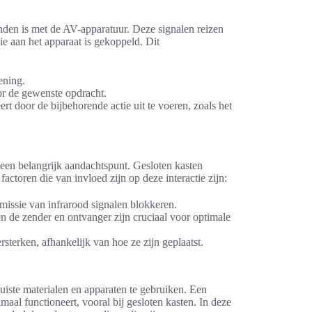
den is met de AV-apparatuur. Deze signalen reizen
e aan het apparaat is gekoppeld. Dit
ening.
oor de gewenste opdracht.
t door de bijbehorende actie uit te voeren, zoals het
t een belangrijk aandachtspunt. Gesloten kasten
actoren die van invloed zijn op deze interactie zijn:
issie van infrarood signalen blokkeren.
n de zender en ontvanger zijn cruciaal voor optimale
rsterken, afhankelijk van hoe ze zijn geplaatst.
 juiste materialen en apparaten te gebruiken. Een
imaal functioneert, vooral bij gesloten kasten. In deze