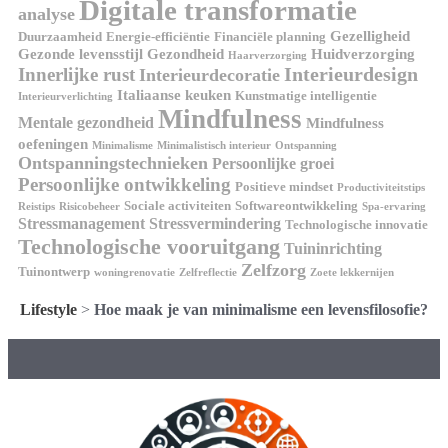
Digitale transformatie
analyse
Gezelligheid
Duurzaamheid
Energie-efficiëntie
Financiële planning
Gezonde levensstijl
Gezondheid
Huidverzorging
Haarverzorging
Interieurdesign
Innerlijke rust
Interieurdecoratie
Italiaanse keuken
Kunstmatige intelligentie
Interieurverlichting
Mindfulness
Mentale gezondheid
Mindfulness
oefeningen
Minimalisme
Minimalistisch interieur
Ontspanning
Ontspanningstechnieken
Persoonlijke groei
Persoonlijke ontwikkeling
Positieve mindset
Productiviteitstips
Sociale activiteiten
Softwareontwikkeling
Reistips
Risicobeheer
Spa-ervaring
Stressmanagement
Stressvermindering
Technologische innovatie
Technologische vooruitgang
Tuininrichting
Zelfzorg
Tuinontwerp
woningrenovatie
Zelfreflectie
Zoete lekkernijen
Lifestyle
>
Hoe maak je van minimalisme een levensfilosofie?