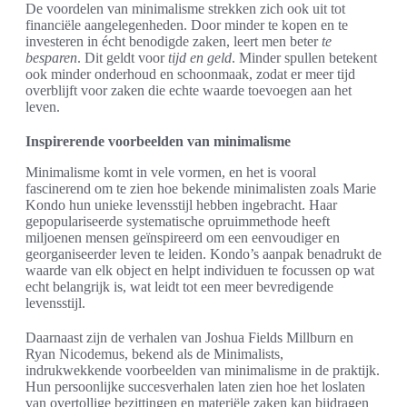
De voordelen van minimalisme strekken zich ook uit tot
financiële aangelegenheden. Door minder te kopen en te
investeren in écht benodigde zaken, leert men beter
te
besparen
. Dit geldt voor
tijd en geld
. Minder spullen betekent
ook minder onderhoud en schoonmaak, zodat er meer tijd
overblijft voor zaken die echte waarde toevoegen aan het
leven.
Inspirerende voorbeelden van minimalisme
Minimalisme komt in vele vormen, en het is vooral
fascinerend om te zien hoe bekende minimalisten zoals Marie
Kondo hun unieke levensstijl hebben ingebracht. Haar
gepopulariseerde systematische opruimmethode heeft
miljoenen mensen geïnspireerd om een eenvoudiger en
georganiseerder leven te leiden. Kondo’s aanpak benadrukt de
waarde van elk object en helpt individuen te focussen op wat
echt belangrijk is, wat leidt tot een meer bevredigende
levensstijl.
Daarnaast zijn de verhalen van Joshua Fields Millburn en
Ryan Nicodemus, bekend als de Minimalists,
indrukwekkende voorbeelden van minimalisme in de praktijk.
Hun persoonlijke succesverhalen laten zien hoe het loslaten
van overtollige bezittingen en materiële zaken kan bijdragen