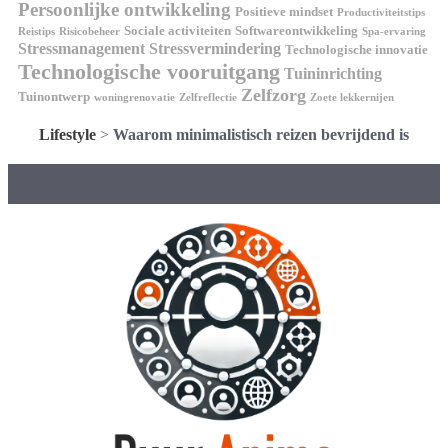
Persoonlijke ontwikkeling
Positieve mindset
Productiviteitstips
Sociale activiteiten
Softwareontwikkeling
Reistips
Risicobeheer
Spa-ervaring
Stressmanagement
Stressvermindering
Technologische innovatie
Technologische vooruitgang
Tuininrichting
Zelfzorg
Tuinontwerp
woningrenovatie
Zelfreflectie
Zoete lekkernijen
Lifestyle
>
Waarom minimalistisch reizen bevrijdend is