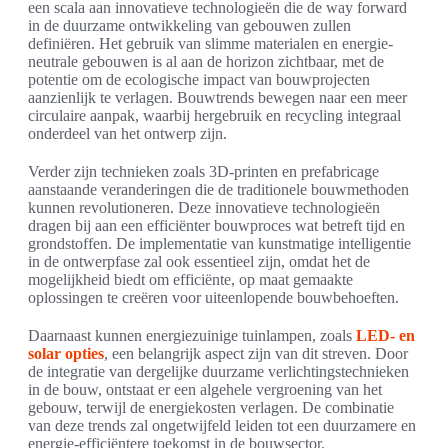
een scala aan innovatieve technologieën die de way forward
in de duurzame ontwikkeling van gebouwen zullen
definiëren. Het gebruik van slimme materialen en energie-
neutrale gebouwen is al aan de horizon zichtbaar, met de
potentie om de ecologische impact van bouwprojecten
aanzienlijk te verlagen. Bouwtrends bewegen naar een meer
circulaire aanpak, waarbij hergebruik en recycling integraal
onderdeel van het ontwerp zijn.
Verder zijn technieken zoals 3D-printen en prefabricage
aanstaande veranderingen die de traditionele bouwmethoden
kunnen revolutioneren. Deze innovatieve technologieën
dragen bij aan een efficiënter bouwproces wat betreft tijd en
grondstoffen. De implementatie van kunstmatige intelligentie
in de ontwerpfase zal ook essentieel zijn, omdat het de
mogelijkheid biedt om efficiënte, op maat gemaakte
oplossingen te creëren voor uiteenlopende bouwbehoeften.
Daarnaast kunnen energiezuinige tuinlampen, zoals
LED- en
solar opties
, een belangrijk aspect zijn van dit streven. Door
de integratie van dergelijke duurzame verlichtingstechnieken
in de bouw, ontstaat er een algehele vergroening van het
gebouw, terwijl de energiekosten verlagen. De combinatie
van deze trends zal ongetwijfeld leiden tot een duurzamere en
energie-efficiëntere toekomst in de bouwsector.