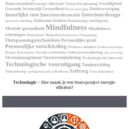
Duurzaamheid
Gezelligheid
Energie-efficiëntie
Financiële planning
Gezonde levensstijl
Gezondheid
Huidverzorging
Haarverzorging
Interieurdesign
Innerlijke rust
Interieurdecoratie
Italiaanse keuken
Kunstmatige intelligentie
Interieurverlichting
Mindfulness
Mentale gezondheid
Mindfulness
oefeningen
Minimalisme
Minimalistisch interieur
Ontspanning
Ontspanningstechnieken
Persoonlijke groei
Persoonlijke ontwikkeling
Positieve mindset
Productiviteitstips
Sociale activiteiten
Softwareontwikkeling
Reistips
Risicobeheer
Spa-ervaring
Stressmanagement
Stressvermindering
Technologische innovatie
Technologische vooruitgang
Tuininrichting
Zelfzorg
Tuinontwerp
woningrenovatie
Zelfreflectie
Zoete lekkernijen
Technologie
>
Hoe maak je een bouwproject energie-
efficiënt?