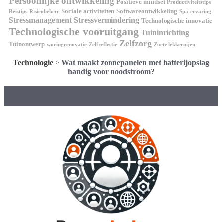
Persoonlijke ontwikkeling
Positieve mindset
Productiviteitstips
Sociale activiteiten
Softwareontwikkeling
Reistips
Risicobeheer
Spa-ervaring
Stressmanagement
Stressvermindering
Technologische innovatie
Technologische vooruitgang
Tuininrichting
Zelfzorg
Tuinontwerp
woningrenovatie
Zelfreflectie
Zoete lekkernijen
Technologie
>
Wat maakt zonnepanelen met batterijopslag
handig voor noodstroom?