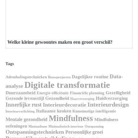
Welke kleine gewoontes maken een groot verschil?
Tags
Data-
Dagelijkse routine
Ademhalingstechnieken
Bouwprojecten
Digitale transformatie
analyse
Duurzaamheid
Gezelligheid
Energie-efficiëntie
Financiële planning
Gezonde levensstijl
Gezondheid
Huidverzorging
Haarverzorging
Interieurdesign
Innerlijke rust
Interieurdecoratie
Italiaanse keuken
Kunstmatige intelligentie
Interieurverlichting
Mindfulness
Mentale gezondheid
Mindfulness
oefeningen
Minimalisme
Minimalistisch interieur
Ontspanning
Ontspanningstechnieken
Persoonlijke groei