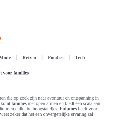
Mode
Reizen
Foodies
Tech
t voor families
nnen die op zoek zijn naar avontuur en ontspanning in
elkomt
families
met open armen en biedt een scala aan
ultuur en culinaire hoogstandjes,
Fulpmes
heeft voor
 weet zeker dat het een onvergetelijke ervaring zal