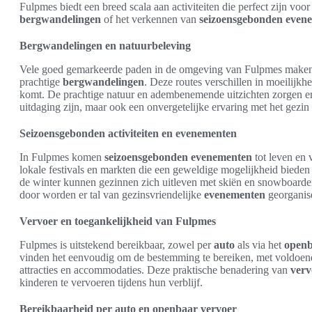
Fulpmes biedt een breed scala aan activiteiten die perfect zijn voor
bergwandelingen
of het verkennen van
seizoensgebonden
even
Bergwandelingen en natuurbeleving
Vele goed gemarkeerde paden in de omgeving van Fulpmes maken 
prachtige
bergwandelingen
. Deze routes verschillen in moeilijkh
komt. De prachtige natuur en adembenemende uitzichten zorgen erv
uitdaging zijn, maar ook een onvergetelijke ervaring met het gezin
Seizoensgebonden activiteiten en evenementen
In Fulpmes komen
seizoensgebonden
evenementen
tot leven en 
lokale festivals en markten die een geweldige mogelijkheid biede
de winter kunnen gezinnen zich uitleven met skiën en snowboarden,
door worden er tal van gezinsvriendelijke
evenementen
georganise
Vervoer en toegankelijkheid van Fulpmes
Fulpmes is uitstekend bereikbaar, zowel per
auto
als via het
openb
vinden het eenvoudig om de bestemming te bereiken, met voldoe
attracties en accommodaties. Deze praktische benadering van
verv
kinderen te vervoeren tijdens hun verblijf.
Bereikbaarheid per auto en openbaar vervoer