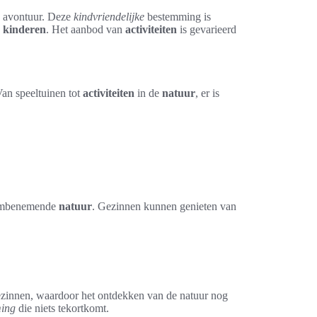
n avontuur. Deze
kindvriendelijke
bestemming is
n
kinderen
. Het aanbod van
activiteiten
is gevarieerd
an speeltuinen tot
activiteiten
in de
natuur
, er is
adembenemende
natuur
. Gezinnen kunnen genieten van
gezinnen, waardoor het ontdekken van de natuur nog
ming
die niets tekortkomt.