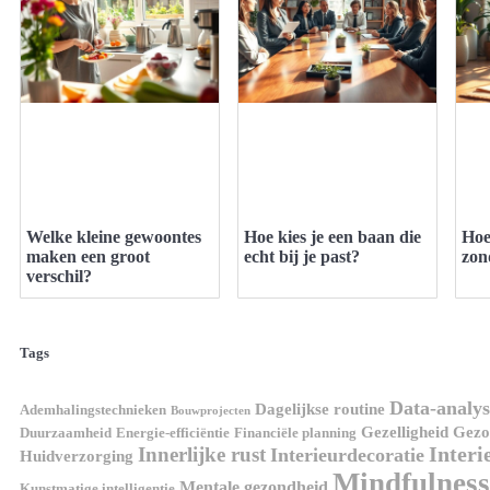
Welke kleine gewoontes
Hoe kies je een baan die
Hoe
maken een groot
echt bij je past?
zon
verschil?
Tags
Data-analys
Dagelijkse routine
Ademhalingstechnieken
Bouwprojecten
Gezelligheid
Gezon
Duurzaamheid
Energie-efficiëntie
Financiële planning
Interi
Innerlijke rust
Interieurdecoratie
Huidverzorging
Mindfulness
Mentale gezondheid
Kunstmatige intelligentie