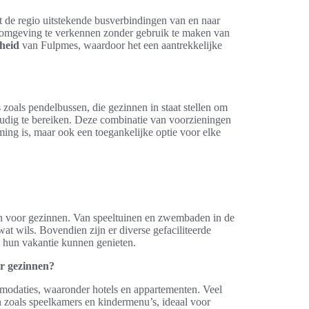
dt de regio uitstekende busverbindingen van en naar
 omgeving te verkennen zonder gebruik te maken van
heid
van Fulpmes, waardoor het een aantrekkelijke
s zoals pendelbussen, die gezinnen in staat stellen om
oudig te bereiken. Deze combinatie van voorzieningen
ming is, maar ook een toegankelijke optie voor elke
pen voor gezinnen. Van speeltuinen en zwembaden in de
wat wils. Bovendien zijn er diverse gefaciliteerde
 hun vakantie kunnen genieten.
r gezinnen?
modaties, waaronder hotels en appartementen. Veel
ten zoals speelkamers en kindermenu’s, ideaal voor