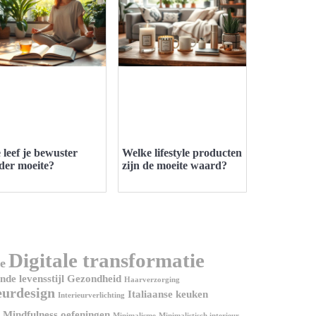
 leef je bewuster
Welke lifestyle producten
der moeite?
zijn de moeite waard?
Digitale transformatie
e
de levensstijl
Gezondheid
Haarverzorging
eurdesign
Italiaanse keuken
Interieurverlichting
Mindfulness oefeningen
Minimalisme
Minimalistisch interieur