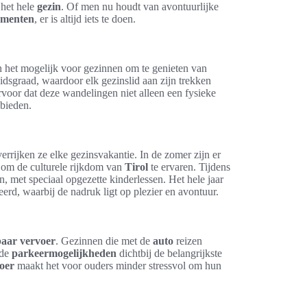
 het hele
gezin
. Of men nu houdt van avontuurlijke
ementen
, er is altijd iets te doen.
het mogelijk voor gezinnen om te genieten van
eidsgraad, waardoor elk gezinslid aan zijn trekken
oor dat deze wandelingen niet alleen een fysieke
 bieden.
verrijken ze elke gezinsvakantie. In de zomer zijn er
n om de culturele rijkdom van
Tirol
te ervaren. Tijdens
 met speciaal opgezette kinderlessen. Het hele jaar
erd, waarbij de nadruk ligt op plezier en avontuur.
aar vervoer
. Gezinnen die met de
auto
reizen
nde
parkeermogelijkheden
dichtbij de belangrijkste
oer
maakt het voor ouders minder stressvol om hun