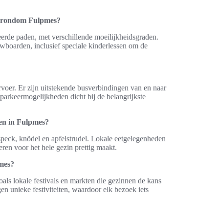
n rondom Fulpmes?
de paden, met verschillende moeilijkheidsgraden.
wboarden, inclusief speciale kinderlessen om de
voer. Er zijn uitstekende busverbindingen van en naar
parkeermogelijkheden dicht bij de belangrijkste
ven in Fulpmes?
speck, knödel en apfelstrudel. Lokale eetgelegenheden
eren voor het hele gezin prettig maakt.
pmes?
als lokale festivals en markten die gezinnen de kans
gen unieke festiviteiten, waardoor elk bezoek iets