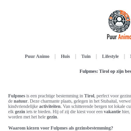
Puur Animo
Huis
Tuin
Lifestyle
Fulpmes: Tirol op zijn bes
Fulpmes
is een prachtige bestemming in
Tirol
, perfect voor gezi
de
natuur
. Deze charmante plaats, gelegen in het Stubaital, verw
kindvriendelijke
activiteiten
. Van schitterende bergen tot lokale c
elk
gezin
iets te bieden. Hij of zij die kiest voor een
vakantie
hier,
worden met het hele
gezin
.
Waarom kiezen voor Fulpmes als gezinsbestemming?