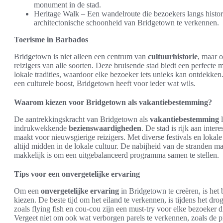
monument in de stad.
Heritage Walk – Een wandelroute die bezoekers langs histor
architectonische schoonheid van Bridgetown te verkennen.
Toerisme in Barbados
Bridgetown is niet alleen een centrum van
cultuurhistorie
, maar 
reizigers van alle soorten. Deze bruisende stad biedt een perfecte 
lokale tradities, waardoor elke bezoeker iets unieks kan ontdekke
een culturele boost, Bridgetown heeft voor ieder wat wils.
Waarom kiezen voor Bridgetown als vakantiebestemming?
De aantrekkingskracht van Bridgetown als
vakantiebestemming
l
indrukwekkende
bezienswaardigheden
. De stad is rijk aan inter
maakt voor nieuwsgierige reizigers. Met diverse festivals en loka
altijd midden in de lokale cultuur. De nabijheid van de stranden 
makkelijk is om een uitgebalanceerd programma samen te stellen.
Tips voor een onvergetelijke ervaring
Om een
onvergetelijke ervaring
in Bridgetown te creëren, is het 
kiezen. De beste tijd om het eiland te verkennen, is tijdens het dr
zoals flying fish en cou-cou zijn een must-try voor elke bezoeker
Vergeet niet om ook wat verborgen parels te verkennen, zoals de p