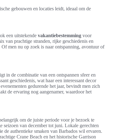
ische gebouwen en locaties leidt, ideaal om de
ook een uitstekende
vakantiebestemming
voor
mix van prachtige stranden, rijke geschiedenis en
n. Of men nu op zoek is naar ontspanning, avontuur of
igt in de combinatie van een ontspannen sfeer en
essant geschiedenis, wat haar een interessant decor
le evenementen gedurende het jaar, bevindt men zich
maakt de ervaring nog aangenamer, waardoor het
belangrijk om de juiste periode voor je bezoek te
oge seizoen van december tot juni. Lokale gerechten
 die de authentieke smaken van Barbados wil ervaren.
rachtige Crane Beach en het historische Garrison