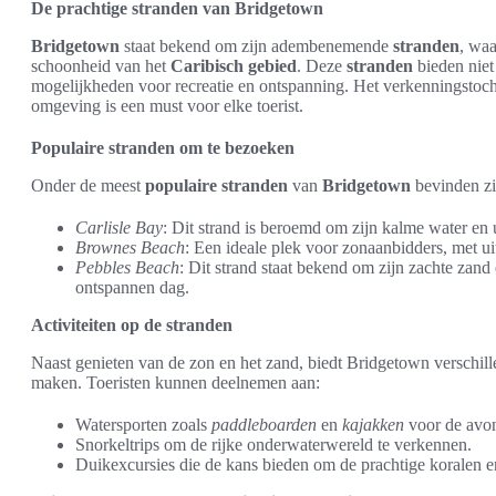
De prachtige stranden van Bridgetown
Bridgetown
staat bekend om zijn adembenemende
stranden
, wa
schoonheid van het
Caribisch gebied
. Deze
stranden
bieden niet 
mogelijkheden voor recreatie en ontspanning. Het verkenningstoch
omgeving is een must voor elke toerist.
Populaire stranden om te bezoeken
Onder de meest
populaire stranden
van
Bridgetown
bevinden zi
Carlisle Bay
: Dit strand is beroemd om zijn kalme water en
Brownes Beach
: Een ideale plek voor zonaanbidders, met u
Pebbles Beach
: Dit strand staat bekend om zijn zachte zand
ontspannen dag.
Activiteiten op de stranden
Naast genieten van de zon en het zand, biedt Bridgetown verschil
maken. Toeristen kunnen deelnemen aan:
Watersporten zoals
paddleboarden
en
kajakken
voor de avont
Snorkeltrips om de rijke onderwaterwereld te verkennen.
Duikexcursies die de kans bieden om de prachtige koralen en