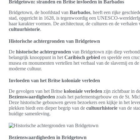
Bridgetown: stranden en Britse invloeden in Barbados
Bridgetown, de hoofdstad van
Barbados
, heeft een rijke geschie
stad, opgericht in 1628, is tegenwoordig een UNESCO-werelderfg
haar karakter vormen. De architectuur, de culturen en de verhalen
cultuurhistorie
.
Historische achtergronden van Bridgetown
De
historische achtergronden
van Bridgetown zijn diep verbonde
belangrijk knooppunt in het
Caribisch gebied
en speelde een cruci
musea en monumenten vertellen het verhaal van de slavernij en de 
moderne cultuur.
Invloeden van het Britse koloniale verleden
De gevolgen van het Britse
koloniale verleden
zijn zichtbaar in d
Bezienswaardigheden
zoals het parlementsgebouw en de St. Mic
Deze historische gebouwen geven bezoekers een kijkje in het leve
plekken biedt een dieper begrip van de
cultuurhistorie
van de sta
huidige samenleving.
Bezienswaardigheden in Bridgetown