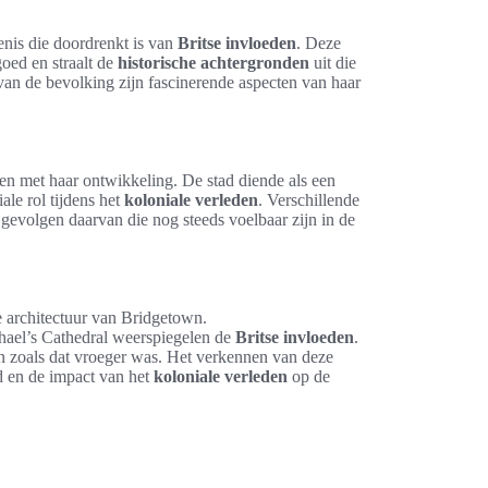
denis die doordrenkt is van
Britse invloeden
. Deze
oed en straalt de
historische achtergronden
uit die
 van de bevolking zijn fascinerende aspecten van haar
n met haar ontwikkeling. De stad diende als een
ale rol tijdens het
koloniale verleden
. Verschillende
gevolgen daarvan die nog steeds voelbaar zijn in de
e architectuur van Bridgetown.
hael’s Cathedral weerspiegelen de
Britse invloeden
.
n zoals dat vroeger was. Het verkennen van deze
d en de impact van het
koloniale verleden
op de