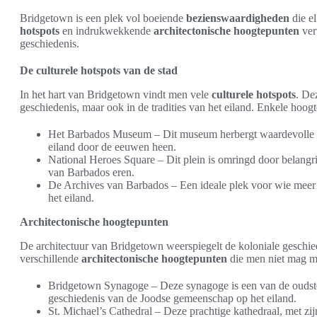
Bridgetown is een plek vol boeiende
bezienswaardigheden
die e
hotspots
en indrukwekkende
architectonische hoogtepunten
ver
geschiedenis.
De culturele hotspots van de stad
In het hart van Bridgetown vindt men vele
culturele hotspots
. De
geschiedenis, maar ook in de tradities van het eiland. Enkele hoogt
Het Barbados Museum – Dit museum herbergt waardevolle art
eiland door de eeuwen heen.
National Heroes Square – Dit plein is omringd door belangr
van Barbados eren.
De Archives van Barbados – Een ideale plek voor wie meer 
het eiland.
Architectonische hoogtepunten
De architectuur van Bridgetown weerspiegelt de koloniale geschie
verschillende
architectonische hoogtepunten
die men niet mag m
Bridgetown Synagoge – Deze synagoge is een van de oudste i
geschiedenis van de Joodse gemeenschap op het eiland.
St. Michael’s Cathedral – Deze prachtige kathedraal, met zijn 