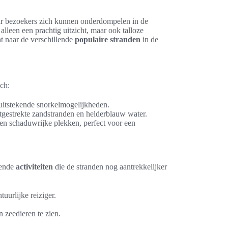
ar bezoekers zich kunnen onderdompelen in de
alleen een prachtig uitzicht, maar ook talloze
t naar de verschillende
populaire stranden
in de
ch:
 uitstekende snorkelmogelijkheden.
itgestrekte zandstranden en helderblauw water.
 en schaduwrijke plekken, perfect voor een
lende
activiteiten
die de stranden nog aantrekkelijker
uurlijke reiziger.
 zeedieren te zien.