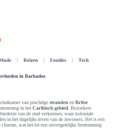
Mode
Reizen
Foodies
Tech
invloeden in Barbados
 schatkamer van prachtige
stranden
en
Britse
bestemming in het
Caribisch gebied
. Bezoekers
chiedenis van de stad verkennen, waar koloniale
pelen in het dagelijks leven van de inwoners. Het is een
 charme, wat het tot een onvergetelijke bestemming