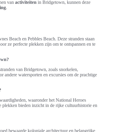
nnen van
activiteiten
in Bridgetown, kunnen deze
ing
.
ownes Beach en Pebbles Beach. Deze stranden staan
oor ze perfecte plekken zijn om te ontspannen en te
town?
stranden van Bridgetown, zoals snorkelen,
or andere watersporten en excursies om de prachtige
?
enswaardigheden, waaronder het National Heroes
lekken bieden inzicht in de rijke cultuurhistorie en
d bewaarde koloniale architectuur en belangrijke