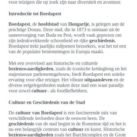
voor reizigers die op zoek zijn naar diversiteit en avontuur.
Introductie tot Boedapest
Boedapest
, de
hoofdstad
van
Hongarije
, is gelegen aan de
prachtige Donau. Deze stad, die in 1873 is ontstaan uit de
samenvoeging van Buda en Pest, wordt vaak geprezen om
zijn indrukwekkende schoonheid en rijke
geschiedenis
.
Boedapest trekt jaarlijks miljoenen bezoekers, wat het tot een
van de populaire bestemmingen in Europa maakt.
Met een overvloed aan historische en culturele
bezienswaardigheden
, zoals de iconische kettingbrug en het
majestueuze parlementsgebouw, biedt Boedapest een unieke
ervaring voor elke reiziger. Het vibrant
uitgaansleven
en de
diverse eetgelegenheden maken deze stad een waar paradijs
voor zowel
cultuur
– als foodliefhebbers.
Cultuur en Geschiedenis van de Stad
De
cultuur van Boedapest
is een fascinerende mix van
verschillende invloeden door de eeuwen heen. De
geschiedenis
van de stad begint in de Romeinse tijd en het is
nu een belangrijk centrum van
cultuur
en kunst. Historische
bezienswaardigheden
zoals het Burchtcomplex en de Grote