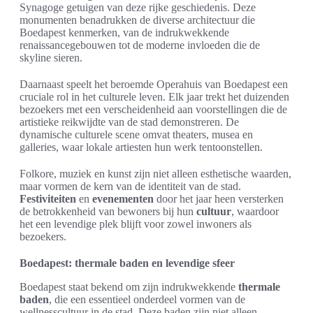
Synagoge getuigen van deze rijke geschiedenis. Deze
monumenten benadrukken de diverse architectuur die
Boedapest kenmerken, van de indrukwekkende
renaissancegebouwen tot de moderne invloeden die de
skyline sieren.
Daarnaast speelt het beroemde Operahuis van Boedapest een
cruciale rol in het culturele leven. Elk jaar trekt het duizenden
bezoekers met een verscheidenheid aan voorstellingen die de
artistieke reikwijdte van de stad demonstreren. De
dynamische culturele scene omvat theaters, musea en
galleries, waar lokale artiesten hun werk tentoonstellen.
Folkore, muziek en kunst zijn niet alleen esthetische waarden,
maar vormen de kern van de identiteit van de stad.
Festiviteiten
en
evenementen
door het jaar heen versterken
de betrokkenheid van bewoners bij hun
cultuur
, waardoor
het een levendige plek blijft voor zowel inwoners als
bezoekers.
Boedapest: thermale baden en levendige sfeer
Boedapest staat bekend om zijn indrukwekkende
thermale
baden
, die een essentieel onderdeel vormen van de
wellnesscultuur in de stad. Deze baden zijn niet alleen