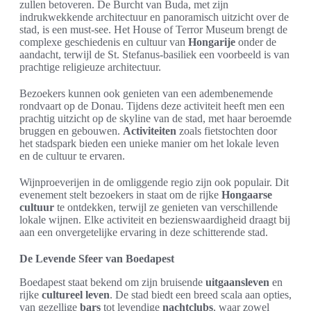
zullen betoveren. De Burcht van Buda, met zijn
indrukwekkende architectuur en panoramisch uitzicht over de
stad, is een must-see. Het House of Terror Museum brengt de
complexe geschiedenis en cultuur van
Hongarije
onder de
aandacht, terwijl de St. Stefanus-basiliek een voorbeeld is van
prachtige religieuze architectuur.
Bezoekers kunnen ook genieten van een adembenemende
rondvaart op de Donau. Tijdens deze activiteit heeft men een
prachtig uitzicht op de skyline van de stad, met haar beroemde
bruggen en gebouwen.
Activiteiten
zoals fietstochten door
het stadspark bieden een unieke manier om het lokale leven
en de cultuur te ervaren.
Wijnproeverijen in de omliggende regio zijn ook populair. Dit
evenement stelt bezoekers in staat om de rijke
Hongaarse
cultuur
te ontdekken, terwijl ze genieten van verschillende
lokale wijnen. Elke activiteit en bezienswaardigheid draagt bij
aan een onvergetelijke ervaring in deze schitterende stad.
De Levende Sfeer van Boedapest
Boedapest staat bekend om zijn bruisende
uitgaansleven
en
rijke
cultureel leven
. De stad biedt een breed scala aan opties,
van gezellige
bars
tot levendige
nachtclubs
, waar zowel