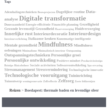
Tags
Data-
Dagelijkse routine
Ademhalingstechnieken
Bouwprojecten
Digitale transformatie
analyse
Gezelligheid
Duurzaamheid
Energie-efficiëntie
Financiële planning
Gezonde levensstijl
Gezondheid
Huidverzorging
Haarverzorging
Interieurdesign
Innerlijke rust
Interieurdecoratie
Italiaanse keuken
Kunstmatige intelligentie
Interieurverlichting
Mindfulness
Mentale gezondheid
Mindfulness
oefeningen
Minimalisme
Minimalistisch interieur
Ontspanning
Ontspanningstechnieken
Persoonlijke groei
Persoonlijke ontwikkeling
Positieve mindset
Productiviteitstips
Sociale activiteiten
Softwareontwikkeling
Reistips
Risicobeheer
Spa-ervaring
Stressmanagement
Stressvermindering
Technologische innovatie
Technologische vooruitgang
Tuininrichting
Zelfzorg
Tuinontwerp
woningrenovatie
Zelfreflectie
Zoete lekkernijen
Reizen
>
Boedapest: thermale baden en levendige sfeer