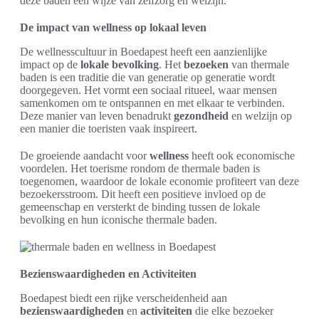
deze baden een wijze van zelfzorg en welzijn.
De impact van wellness op lokaal leven
De wellnesscultuur in Boedapest heeft een aanzienlijke
impact op de
lokale bevolking
. Het
bezoeken
van thermale
baden is een traditie die van generatie op generatie wordt
doorgegeven. Het vormt een sociaal ritueel, waar mensen
samenkomen om te ontspannen en met elkaar te verbinden.
Deze manier van leven benadrukt
gezondheid
en welzijn op
een manier die toeristen vaak inspireert.
De groeiende aandacht voor
wellness
heeft ook economische
voordelen. Het toerisme rondom de thermale baden is
toegenomen, waardoor de lokale economie profiteert van deze
bezoekersstroom. Dit heeft een positieve invloed op de
gemeenschap en versterkt de binding tussen de lokale
bevolking en hun iconische thermale baden.
Bezienswaardigheden en Activiteiten
Boedapest biedt een rijke verscheidenheid aan
bezienswaardigheden
en
activiteiten
die elke bezoeker