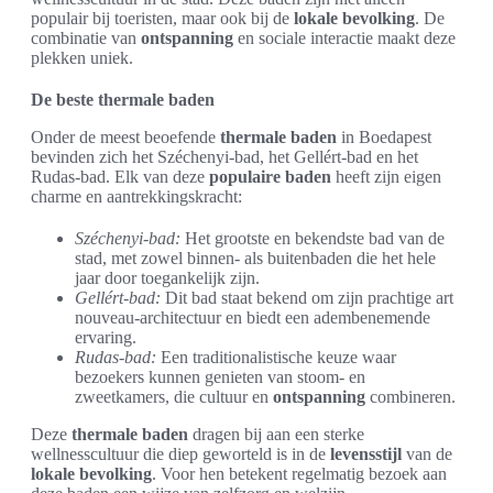
populair bij toeristen, maar ook bij de
lokale bevolking
. De
combinatie van
ontspanning
en sociale interactie maakt deze
plekken uniek.
De beste thermale baden
Onder de meest beoefende
thermale baden
in Boedapest
bevinden zich het Széchenyi-bad, het Gellért-bad en het
Rudas-bad. Elk van deze
populaire baden
heeft zijn eigen
charme en aantrekkingskracht:
Széchenyi-bad:
Het grootste en bekendste bad van de
stad, met zowel binnen- als buitenbaden die het hele
jaar door toegankelijk zijn.
Gellért-bad:
Dit bad staat bekend om zijn prachtige art
nouveau-architectuur en biedt een adembenemende
ervaring.
Rudas-bad:
Een traditionalistische keuze waar
bezoekers kunnen genieten van stoom- en
zweetkamers, die cultuur en
ontspanning
combineren.
Deze
thermale baden
dragen bij aan een sterke
wellnesscultuur die diep geworteld is in de
levensstijl
van de
lokale bevolking
. Voor hen betekent regelmatig bezoek aan