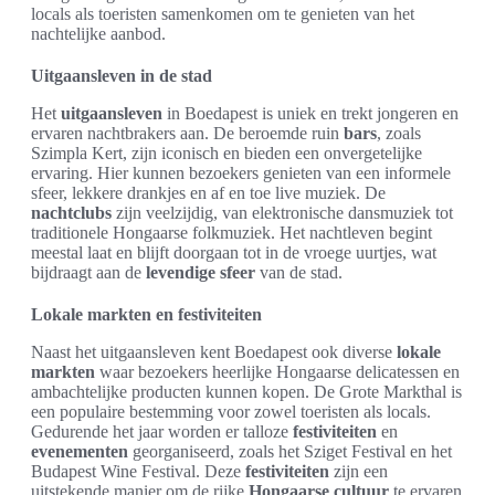
locals als toeristen samenkomen om te genieten van het
nachtelijke aanbod.
Uitgaansleven in de stad
Het
uitgaansleven
in Boedapest is uniek en trekt jongeren en
ervaren nachtbrakers aan. De beroemde ruin
bars
, zoals
Szimpla Kert, zijn iconisch en bieden een onvergetelijke
ervaring. Hier kunnen bezoekers genieten van een informele
sfeer, lekkere drankjes en af en toe live muziek. De
nachtclubs
zijn veelzijdig, van elektronische dansmuziek tot
traditionele Hongaarse folkmuziek. Het nachtleven begint
meestal laat en blijft doorgaan tot in de vroege uurtjes, wat
bijdraagt aan de
levendige sfeer
van de stad.
Lokale markten en festiviteiten
Naast het uitgaansleven kent Boedapest ook diverse
lokale
markten
waar bezoekers heerlijke Hongaarse delicatessen en
ambachtelijke producten kunnen kopen. De Grote Markthal is
een populaire bestemming voor zowel toeristen als locals.
Gedurende het jaar worden er talloze
festiviteiten
en
evenementen
georganiseerd, zoals het Sziget Festival en het
Budapest Wine Festival. Deze
festiviteiten
zijn een
uitstekende manier om de rijke
Hongaarse cultuur
te ervaren