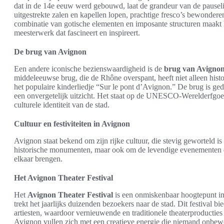
dat in de 14e eeuw werd gebouwd, laat de grandeur van de pausel
uitgestrekte zalen en kapellen lopen, prachtige fresco’s bewondere
combinatie van gotische elementen en imposante structuren maakt he
meesterwerk dat fascineert en inspireert.
De brug van Avignon
Een andere iconische bezienswaardigheid is de
brug van Avigno
middeleeuwse brug, die de Rhône overspant, heeft niet alleen his
het populaire kinderliedje “Sur le pont d’Avignon.” De brug is gede
een onvergetelijk uitzicht. Het staat op de UNESCO-Werelderfgoed
culturele identiteit van de stad.
Cultuur en festiviteiten in Avignon
Avignon staat bekend om zijn rijke cultuur, die stevig geworteld is i
historische monumenten, maar ook om de levendige evenementen di
elkaar brengen.
Het Avignon Theater Festival
Het
Avignon Theater Festival
is een onmiskenbaar hoogtepunt in 
trekt het jaarlijks duizenden bezoekers naar de stad. Dit festival
artiesten, waardoor vernieuwende en traditionele theaterproductie
Avignon vullen zich met een creatieve energie die niemand onbew