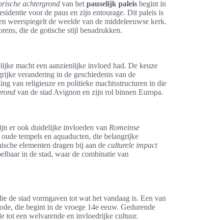
orische achtergrond
van het
pauselijk paleis
begint in
identie voor de paus en zijn entourage. Dit paleis is
jd en weerspiegelt de weelde van de middeleeuwse kerk.
rens, die de gotische stijl benadrukken.
lijke macht een aanzienlijke invloed had. De keuze
rijke verandering in de geschiedenis van de
ing van religieuze en politieke machtsstructuren in die
grond
van de stad Avignon en zijn rol binnen Europa.
ijn er ook duidelijke invloeden van
Romeinse
an oude tempels en aquaducten, die belangrijke
nische elementen dragen bij aan de
culturele impact
elbaar in de stad, waar de combinatie van
die de stad vormgaven tot wat het vandaag is. Een van
iode, die begint in de vroege 14e eeuw. Gedurende
e tot een welvarende en invloedrijke cultuur.