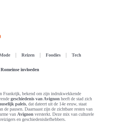
Mode
Reizen
Foodies
Tech
n Romeinse invloeden
an Frankrijk, bekend om zijn indrukwekkende
erende
geschiedenis van Avignon
heeft de stad zich
auselijk paleis
, dat dateert uit de 14e eeuw, staat
van de pausen. Daarnaast zijn de zichtbare resten van
harme van
Avignon
versterkt. Deze mix van culturele
eizigers en geschiedenisliefhebbers.