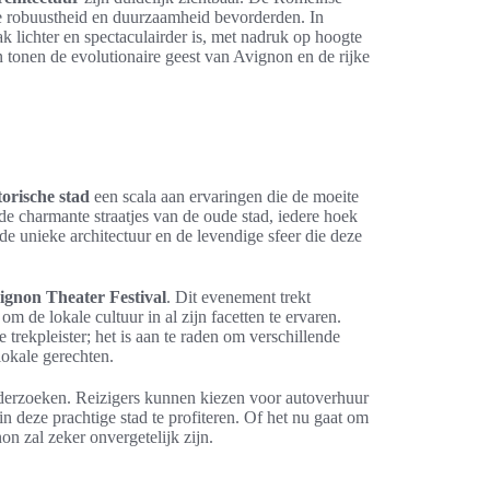
 robuustheid en duurzaamheid bevorderden. In
ak lichter en spectaculairder is, met nadruk op hoogte
n tonen de evolutionaire geest van Avignon en de rijke
torische stad
een scala aan ervaringen die de moeite
 de charmante straatjes van de oude stad, iedere hoek
de unieke architectuur en de levendige sfeer die deze
ignon Theater Festival
. Dit evenement trekt
 de lokale cultuur in al zijn facetten te ervaren.
trekpleister; het is aan te raden om verschillende
lokale gerechten.
onderzoeken. Reizigers kunnen kiezen voor autoverhuur
n deze prachtige stad te profiteren. Of het nu gaat om
n zal zeker onvergetelijk zijn.