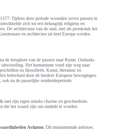
 1377. Tijdens deze periode woonden zeven pausen in
ontwikkelde zich tot een belangrijk religieus en
en. De architectuur van de stad, met als pronkstuk het
 Kunstenaars en architecten uit heel Europa werden
 na de terugkeer van de pausen naar Rome. Ondanks
eke uitwisseling. Het humanisme vond zijn weg naar
schriften en filosofieën. Kunst, literatuur en
rden beïnvloed door de bredere Europese bewegingen.
ook na de pauselijke residentieperiode.
k met zijn eigen unieke charme en geschiedenis.
en die het waard zijn om ontdekt te worden.
waardigheden Avignon
. Dit monumentale gebouw,