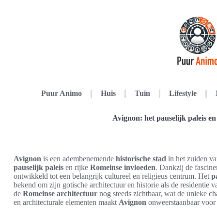
Puur Animo
Huis
Tuin
Lifestyle
Avignon: het pauselijk paleis e
Avignon
is een adembenemende
historische stad
in het zuiden v
pauselijk paleis
en rijke
Romeinse invloeden
. Dankzij de fascin
ontwikkeld tot een belangrijk cultureel en religieus centrum. Het
p
bekend om zijn gotische architectuur en historie als de residentie 
de
Romeinse architectuur
nog steeds zichtbaar, wat de unieke c
en architecturale elementen maakt
Avignon
onweerstaanbaar voor r