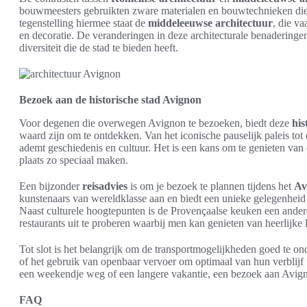
bouwmeesters gebruikten zware materialen en bouwtechnieken die
tegenstelling hiermee staat de
middeleeuwse architectuur
, die va
en decoratie. De veranderingen in deze architecturale benaderinge
diversiteit die de stad te bieden heeft.
Bezoek aan de historische stad Avignon
Voor degenen die overwegen Avignon te bezoeken, biedt deze
his
waard zijn om te ontdekken. Van het iconische pauselijk paleis tot
ademt geschiedenis en cultuur. Het is een kans om te genieten van 
plaats zo speciaal maken.
Een bijzonder
reisadvies
is om je bezoek te plannen tijdens het
Av
kunstenaars van wereldklasse aan en biedt een unieke gelegenheid om
Naast culturele hoogtepunten is de Provençaalse keuken een andere 
restaurants uit te proberen waarbij men kan genieten van heerlijke 
Tot slot is het belangrijk om de transportmogelijkheden goed te 
of het gebruik van openbaar vervoer om optimaal van hun verblijf i
een weekendje weg of een langere vakantie, een bezoek aan Avigno
FAQ