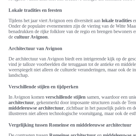
Lokale tradities en feesten
Tijdens het jaar viert Avignon een diversiteit aan
lokale tradities
e
Onder de populaire evenementen zijn de viering van de Witte Maa
benadrukken de rijke folklore van de regio en brengen bewoners 
de
cultuur Avignon
.
Architectuur van Avignon
De architectuur van Avignon biedt een intrigerende kijk op de ges
vind je talloze voorbeelden die teruggaan tot de antieke en midde
weerspiegelt niet alleen de culturele veranderingen, maar ook de in
landschap.
Verschillende stijlen en tijdperken
In Avignon komen
verschillende stijlen
samen, waardoor een unie
architectuur
, gekenmerkt door imposante structuren zoals de Temp
middeleeuwse architectuur
, zichtbaar in het pauselijk paleis 
illustreren niet alleen technologische vooruitgang, maar ook de est
Vergelijking tussen Romeinse en middeleeuwse architectuur
De contrasten tussen
Romeinse architectuur
en
middeleeuwse a