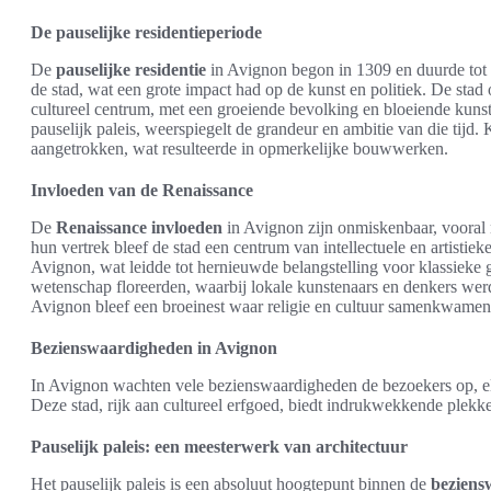
De pauselijke residentieperiode
De
pauselijke residentie
in Avignon begon in 1309 en duurde tot
de stad, wat een grote impact had op de kunst en politiek. De stad 
cultureel centrum, met een groeiende bevolking en bloeiende kunst
pauselijk paleis, weerspiegelt de grandeur en ambitie van die tijd.
aangetrokken, wat resulteerde in opmerkelijke bouwwerken.
Invloeden van de Renaissance
De
Renaissance invloeden
in Avignon zijn onmiskenbaar, vooral
hun vertrek bleef de stad een centrum van intellectuele en artisti
Avignon, wat leidde tot hernieuwde belangstelling voor klassieke ge
wetenschap floreerden, waarbij lokale kunstenaars en denkers we
Avignon bleef een broeinest waar religie en cultuur samenkwamen, 
Bezienswaardigheden in Avignon
In Avignon wachten vele bezienswaardigheden de bezoekers op, el
Deze stad, rijk aan cultureel erfgoed, biedt indrukwekkende plekk
Pauselijk paleis: een meesterwerk van architectuur
Het pauselijk paleis is een absoluut hoogtepunt binnen de
beziens