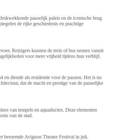
drukwekkende pauselijk paleis en de iconische brug
iegelen de rijke geschiedenis en prachtige
rvoer. Reizigers kunnen de trein of bus nemen vanuit
elijkheden voor meer vrijheid tijdens hun verblijf.
 en diende als residentie voor de pausen. Het is nu
ectuur, dat de macht en prestige van de pauselijke
uïnes van tempels en aquaducten. Deze elementen
enis van de stad.
et beroemde Avignon Theater Festival in juli.