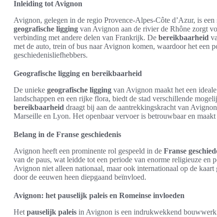
Inleiding tot Avignon
Avignon, gelegen in de regio Provence-Alpes-Côte d’Azur, is een s
geografische ligging
van Avignon aan de rivier de Rhône zorgt vo
verbinding met andere delen van Frankrijk. De
bereikbaarheid
va
met de auto, trein of bus naar Avignon komen, waardoor het een po
geschiedenisliefhebbers.
Geografische ligging en bereikbaarheid
De unieke
geografische ligging
van Avignon maakt het een ideale
landschappen en een rijke flora, biedt de stad verschillende mogel
bereikbaarheid
draagt bij aan de aantrekkingskracht van Avignon,
Marseille en Lyon. Het openbaar vervoer is betrouwbaar en maakt 
Belang in de Franse geschiedenis
Avignon heeft een prominente rol gespeeld in de
Franse geschied
van de paus, wat leidde tot een periode van enorme religieuze en p
Avignon niet alleen nationaal, maar ook internationaal op de kaart
door de eeuwen heen diepgaand beïnvloed.
Avignon: het pauselijk paleis en Romeinse invloeden
Het
pauselijk paleis
in Avignon is een indrukwekkend bouwwerk dat