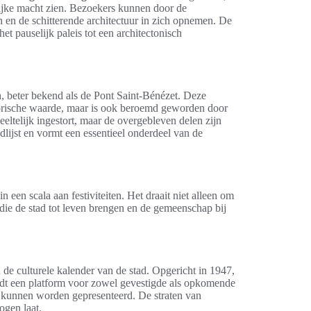
ijke macht zien. Bezoekers kunnen door de
n en de schitterende architectuur in zich opnemen. De
t pauselijk paleis tot een architectonisch
n
, beter bekend als de Pont Saint-Bénézet. Deze
torische waarde, maar is ook beroemd geworden door
eltelijk ingestort, maar de overgebleven delen zijn
lijst en vormt een essentieel onderdeel van de
n een scala aan festiviteiten. Het draait niet alleen om
e de stad tot leven brengen en de gemeenschap bij
de culturele kalender van de stad. Opgericht in 1947,
 biedt een platform voor zowel gevestigde als opkomende
s kunnen worden gepresenteerd. De straten van
ogen laat.