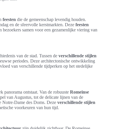
n
feesten
die de gemeenschap levendig houden.
ndag en de sfeervolle kerstmarkten. Deze
feesten
en bezoekers samen voor een gezamenlijke viering van
chiedenis van de stad. Tussen de
verschillende stijlen
leeuwse periodes. Deze architectonische ontwikkeling
vloed van verschillende tijdperken op het stedelijke
k panorama ontstaat. Van de robuuste
Romeinse
el van Augustus, tot de delicate lijnen van de
en de Notre-Dame des Doms. Deze
verschillende stijlen
hetische voorkeuren van hun tijd.
rchitectuur
zijn duidelijk zichtbaar. De Romeinse