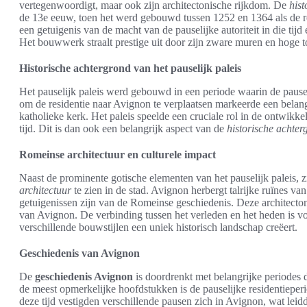
vertegenwoordigt, maar ook zijn architectonische rijkdom. De
hist
de 13e eeuw, toen het werd gebouwd tussen 1252 en 1364 als de res
een getuigenis van de macht van de pauselijke autoriteit in die ti
Het bouwwerk straalt prestige uit door zijn zware muren en hoge to
Historische achtergrond van het pauselijk paleis
Het pauselijk paleis werd gebouwd in een periode waarin de pause
om de residentie naar Avignon te verplaatsen markeerde een belang
katholieke kerk. Het paleis speelde een cruciale rol in de ontwikkel
tijd. Dit is dan ook een belangrijk aspect van de
historische achter
Romeinse architectuur en culturele impact
Naast de prominente gotische elementen van het pauselijk paleis, z
architectuur
te zien in de stad. Avignon herbergt talrijke ruïnes v
getuigenissen zijn van de Romeinse geschiedenis. Deze architecto
van Avignon. De verbinding tussen het verleden en het heden is vo
verschillende bouwstijlen een uniek historisch landschap creëert.
Geschiedenis van Avignon
De
geschiedenis Avignon
is doordrenkt met belangrijke periodes 
de meest opmerkelijke hoofdstukken is de pauselijke residentieper
deze tijd vestigden verschillende pausen zich in Avignon, wat leidd