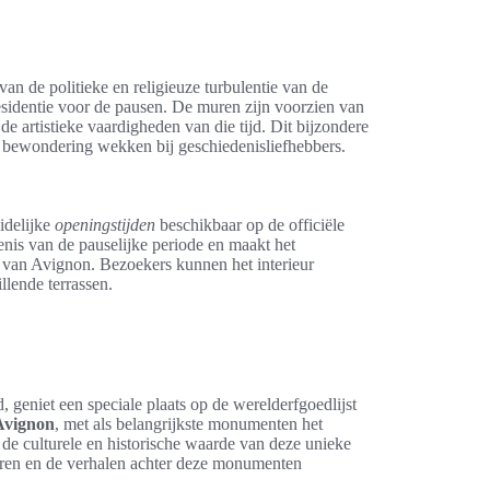
van de politieke en religieuze turbulentie van de
esidentie voor de pausen. De muren zijn voorzien van
e artistieke vaardigheden van die tijd. Dit bijzondere
ijft bewondering wekken bij geschiedenisliefhebbers.
idelijke
openingstijden
beschikbaar op de officiële
enis van de pauselijke periode en maakt het
van Avignon. Bezoekers kunnen het interieur
llende terrassen.
 geniet een speciale plaats op de werelderfgoedlijst
Avignon
, met als belangrijkste monumenten het
 de culturele en historische waarde van deze unieke
ren en de verhalen achter deze monumenten