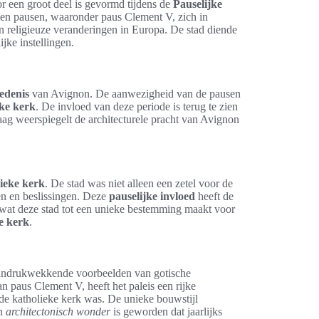
r een groot deel is gevormd tijdens de
Pauselijke
even pausen, waaronder paus Clement V, zich in
en religieuze veranderingen in Europa. De stad diende
ijke instellingen.
edenis
van Avignon. De aanwezigheid van de pausen
eke kerk
. De invloed van deze periode is terug te zien
aag weerspiegelt de architecturele pracht van Avignon
ieke kerk
. De stad was niet alleen een zetel voor de
gen en beslissingen. Deze
pauselijke invloed
heeft de
, wat deze stad tot een unieke bestemming maakt voor
e kerk
.
 indrukwekkende voorbeelden van gotische
 paus Clement V, heeft het paleis een rijke
 de katholieke kerk was. De unieke bouwstijl
en
architectonisch wonder
is geworden dat jaarlijks