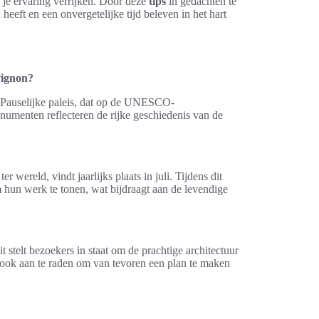
 je ervaring verrijken. Door deze
tips
in gedachten te
heeft en een onvergetelijke tijd beleven in het hart
vignon?
t Pauselijke paleis, dat op de UNESCO-
numenten reflecteren de rijke geschiedenis van de
 wereld, vindt jaarlijks plaats in juli. Tijdens dit
 hun werk te tonen, wat bijdraagt aan de levendige
t stelt bezoekers in staat om de prachtige architectuur
s ook aan te raden om van tevoren een plan te maken