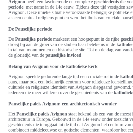
Avignon
heeft een fascinerende en complexe
geschiedenis
die voo
periode
, met name in de 14e eeuw. Tijdens deze tijd vestigden z
Avignon. Deze unieke situatie veroorzaakte belangrijke politieke 
als een centraal religieus punt en werd het thuis van cruciale pausel
De Pauselijke periode
De
Pauselijke periode
markeert een hoogtepunt in de rijke
geschi
droeg bij aan de groei van de stad en haar betekenis in de
katholi
in tal van monumenten en historische site. Tot op de dag van vand
de glorietijd van de
pauselijke invloed
.
Belang van Avignon voor de katholieke kerk
Avignon speelde gedurende lange tijd een cruciale rol in de
kathol
paus, maar ook een belangrijk centrum voor religieuze leerstellin
culturele en religieuze identiteit van Avignon diepgaand gevormd
iedereen die meer wil leren over de geschiedenis van de
katholiek
Pauselijke paleis Avignon: een architectonisch wonder
Het
Pauselijke paleis Avignon
staat bekend als een van de meest
architectuur in Europa. Gebouwd in de 14e eeuw onder toezicht van
geschiedenis die teruggaat tot de tijd dat Avignon het centrum van
combineert middeleeuwse en gotische elementen, waardoor het e