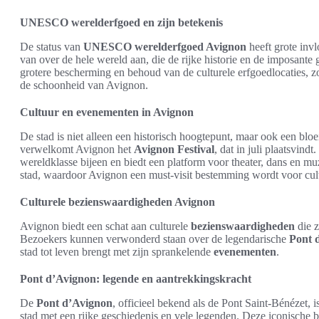
UNESCO werelderfgoed en zijn betekenis
De status van
UNESCO werelderfgoed Avignon
heeft grote invl
van over de hele wereld aan, die de rijke historie en de imposante 
grotere bescherming en behoud van de culturele erfgoedlocaties, 
de schoonheid van Avignon.
Cultuur en evenementen in Avignon
De stad is niet alleen een historisch hoogtepunt, maar ook een bl
verwelkomt Avignon het
Avignon Festival
, dat in juli plaatsvin
wereldklasse bijeen en biedt een platform voor theater, dans en muz
stad, waardoor Avignon een must-visit bestemming wordt voor cult
Culturele bezienswaardigheden Avignon
Avignon biedt een schat aan culturele
bezienswaardigheden
die z
Bezoekers kunnen verwonderd staan over de legendarische
Pont 
stad tot leven brengt met zijn sprankelende
evenementen
.
Pont d’Avignon: legende en aantrekkingskracht
De
Pont d’Avignon
, officieel bekend als de Pont Saint-Bénézet, 
stad met een rijke geschiedenis en vele legenden. Deze iconische b