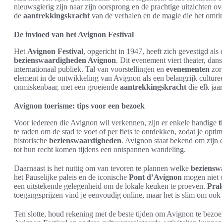
nieuwsgierig zijn naar zijn oorsprong en de prachtige uitzichten 
de
aantrekkingskracht
van de verhalen en de magie die het omri
De invloed van het Avignon Festival
Het
Avignon Festival
, opgericht in 1947, heeft zich gevestigd als
bezienswaardigheden Avignon
. Dit evenement viert theater, da
internationaal publiek. Tal van voorstellingen en
evenementen
zor
element in de ontwikkeling van Avignon als een belangrijk culturee
onmiskenbaar, met een groeiende
aantrekkingskracht
die elk jaa
Avignon toerisme: tips voor een bezoek
Voor iedereen die Avignon wil verkennen, zijn er enkele handige
t
te raden om de stad te voet of per fiets te ontdekken, zodat je opti
historische
bezienswaardigheden
. Avignon staat bekend om zijn c
tot hun recht komen tijdens een ontspannen wandeling.
Daarnaast is het nuttig om van tevoren te plannen welke
beziensw
het Pauselijke paleis en de iconische
Pont d’Avignon
mogen niet o
een uitstekende gelegenheid om de lokale keuken te proeven.
Prak
toegangsprijzen vind je eenvoudig online, maar het is slim om ook
Ten slotte, houd rekening met de beste tijden om Avignon te bezo