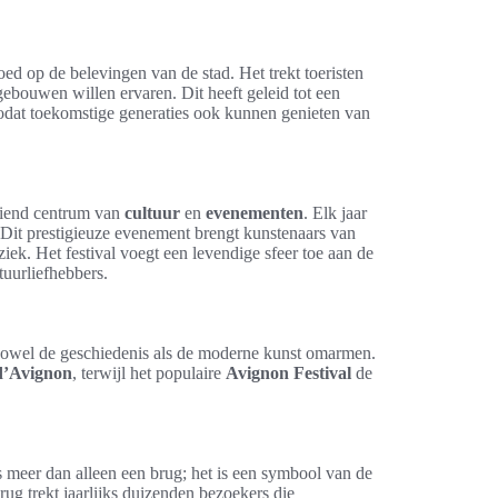
oed op de belevingen van de stad. Het trekt toeristen
gebouwen willen ervaren. Dit heeft geleid tot een
zodat toekomstige generaties ook kunnen genieten van
oeiend centrum van
cultuur
en
evenementen
. Elk jaar
dt. Dit prestigieuze evenement brengt kunstenaars van
iek. Het festival voegt een levendige sfeer toe aan de
uurliefhebbers.
owel de geschiedenis als de moderne kunst omarmen.
d’Avignon
, terwijl het populaire
Avignon Festival
de
is meer dan alleen een brug; het is een symbool van de
rug trekt jaarlijks duizenden bezoekers die