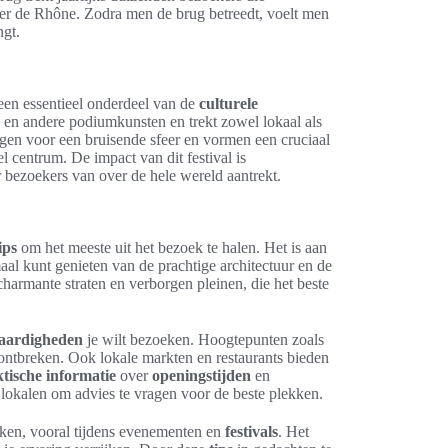
over de Rhône. Zodra men de brug betreedt, voelt men
ngt.
 een essentieel onderdeel van de
culturele
ns en andere podiumkunsten en trekt zowel lokaal als
gen voor een bruisende sfeer en vormen een cruciaal
l centrum. De impact van dit festival is
r bezoekers van over de hele wereld aantrekt.
ips
om het meeste uit het bezoek te halen. Het is aan
maal kunt genieten van de prachtige architectuur en de
harmante straten en verborgen pleinen, die het beste
aardigheden
je wilt bezoeken. Hoogtepunten zoals
ntbreken. Ook lokale markten en restaurants bieden
tische informatie
over
openingstijden
en
 lokalen om advies te vragen voor de beste plekken.
eken, vooral tijdens evenementen en
festivals
. Het