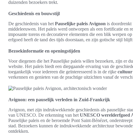
duizenden bezoekers trekt.
Geschiedenis en bouwstijl
De geschiedenis van het
Pauselijke paleis Avignon
is doordrenkt 
middeleeuwen. Het paleis werd ontworpen als een fortificatie en r
imposante torens en decoratieve elementen die een blik werpen op d
erfgoed heeft de tand des tijds doorstaan, en zijn gotische stijl bl
Bezoekinformatie en openingstijden
Voor diegenen die het Pauselijke paleis willen bezoeken, zijn er du
website. Het paleis biedt een diepgaande ervaring van de geschied
toegankelijk voor iedereen die geïnteresseerd is in de rijke
cultuur
verkennen en genieten van de prachtige uitzichten vanaf de verschi
Avignon: een pauselijk verleden in Zuid-Frankrijk
Avignon, met zijn indrukwekkende geschiedenis als pauselijke stad,
van UNESCO. De erkenning van het
UNESCO werelderfgoed 
Pauselijke paleis en de beroemde Pont Saint-Bénézet, onderstreept
stad. Bezoekers kunnen de indrukwekkende architectuur bewonde
ontdekken.