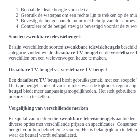
Bepaal de ideale hoogte voor de tv.
Gebruik de waterpas om een rechte lijn te trekken op de muu
Bevestig de beugel aan de muur met behulp van de schroev
Controleer of de beugel stevig is bevestigd voordat de tv w
Soorten zwenkbare televisiebeugels
Er zijn verschillende soorten
zwenkbare televisiebeugels
beschikb
categorie vinden we de
draaibare TV beugel
en de
verstelbare 
verschillen om een weloverwogen keuze te maken.
Draaibare TV beugel vs. verstelbare TV beugel
Een
draaibare TV beugel
biedt gebruiksgemak, met een soepele b
Dit type beugel is ideaal voor ruimtes waar de kijkhoek regelmati
beugel
biedt meer aanpassingsmogelijkheden. Het stelt gebruikers 
preciezer in te stellen.
Vergelijking van verschillende merken
Er zijn tal van merken die
zwenkbare televisiebeugels
aanbieden.
diverse opties met verschillende prijzen en specificaties. Consu
beugel voor hun behoeften te vinden. Het is belangrijk om te letten 
waar de beugel wordt geïnstalleerd.