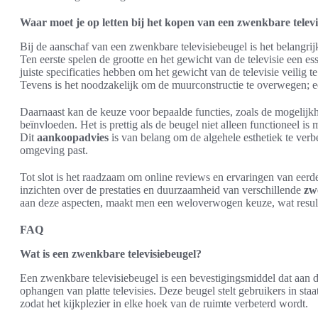
Waar moet je op letten bij het kopen van een zwenkbare telev
Bij de aanschaf van een zwenkbare televisiebeugel is het belangri
Ten eerste spelen de grootte en het gewicht van de televisie een es
juiste specificaties hebben om het gewicht van de televisie veilig
Tevens is het noodzakelijk om de muurconstructie te overwegen; een
Daarnaast kan de keuze voor bepaalde functies, zoals de mogelijkh
beïnvloeden. Het is prettig als de beugel niet alleen functioneel i
Dit
aankoopadvies
is van belang om de algehele esthetiek te verb
omgeving past.
Tot slot is het raadzaam om online reviews en ervaringen van eerde
inzichten over de prestaties en duurzaamheid van verschillende
zw
aan deze aspecten, maakt men een weloverwogen keuze, wat resultee
FAQ
Wat is een zwenkbare televisiebeugel?
Een zwenkbare televisiebeugel is een bevestigingsmiddel dat aan
ophangen van platte televisies. Deze beugel stelt gebruikers in sta
zodat het kijkplezier in elke hoek van de ruimte verbeterd wordt.