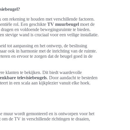
isiebeugel?
jk om rekening te houden met verschillende factoren.
sentiële rol. Een geschikte
TV muurbeugel
moet de
 te dragen en voldoende bewegingsruimte te bieden.
 stevige wand is cruciaal voor een veilige installatie.
eid tot aanpassing en het ontwerp, de beslissing
s maar ook in harmonie met de inrichting van de ruimte.
eteren en ervoor te zorgen dat de beugel goed in de
re klanten te bekijken. Dit biedt waardevolle
enkbare televisiebeugels
. Door aandacht te besteden
rt in een scala aan kijkplezier vanuit elke hoek.
 de muur wordt gemonteerd en is ontworpen voor het
at om de TV in verschillende richtingen te draaien,