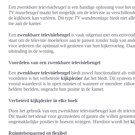
Een
zwenkbare televisiebeugel
is een handige oplossing voor het
TV muurbeugel
maakt het mogelijk om de televisie in verschillende
de kijkhoek kan variëren. Dit type
TV wandmontage
biedt niet all
toe aan de kamer.
Een
zwenkbare televisiebeugel
is vaak uitgerust met een eenvoud
staat om de televisie moeiteloos aan te passen zonder hulp van and
voor iedereen die optimaal wil genieten van hun kijkervaring. Daar
uitstraling in de woning.
Voordelen van een zwenkbare televisiebeugel
Een
zwenkbare televisiebeugel
biedt zowel functionaliteit als es
voordelen is het verbeterde
kijkplezier
dat het biedt. Dit systeem 
vooral waardevol is in open ruimtes of wanneer er meerdere zithoe
heldere beelden, ongeacht hun positie in de kamer.
Verbeterd kijkplezier in elke hoek
Door het gebruik van een zwenkbare televisiebeugel kan de televi
Dit maakt het ideaal voor gezinsleden of gasten die willen geniete
ongemakkelijke posities te hoeven wringen. Hierdoor wordt het
ki
Ruimtebesparend en flexibel