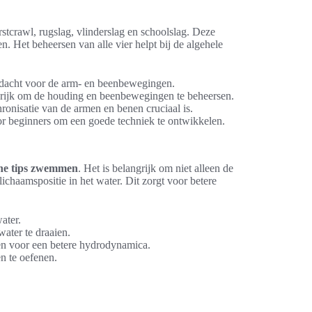
stcrawl, rugslag, vlinderslag en schoolslag. Deze
n. Het beheersen van alle vier helpt bij de algehele
andacht voor de arm- en beenbewegingen.
grijk om de houding en beenbewegingen te beheersen.
hronisatie van de armen en benen cruciaal is.
 beginners om een goede techniek te ontwikkelen.
che tips zwemmen
. Het is belangrijk om niet alleen de
chaamspositie in het water. Dit zorgt voor betere
ater.
water te draaien.
nen voor een betere hydrodynamica.
n te oefenen.