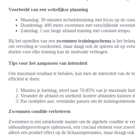
Voorbeeld van een wekelijkse planning
Maandag: 30 minuten techniektraining met focus op de craw
Donderdag: 400 meter zwemmen met verschillende zwemstijl
Zaterdag: 1 uur lange afstand training met constant tempo.
Bij het opstellen van een
zwemmen trainingsschema
is het belang
om verveling te voorkomen, maar daagt ook de spieren uit op vers
doelen voor elke training kan de motivatie verhogen.
Tips voor het aanpassen van intensiteit
Om maximaal resultaat te behalen, kan men de intensiteit van de tr
efficiënt te doen:
Monitor je hartslag; streef naar 70-85% van je maximale harts
Verander de afstand en snelheid; kortere afstanden kunne
Pas rusttijden aan; verminder pauzes om de trainingsintensite
Zwemmen conditie verbeteren
Zwemmen is een uitstekende manier om de algehele conditie te v
uithoudingsvermogen
opbouwen, een cruciaal element voor zowel spo
alleen een positief effect op de lichaamsprestaties, maar draagt oo