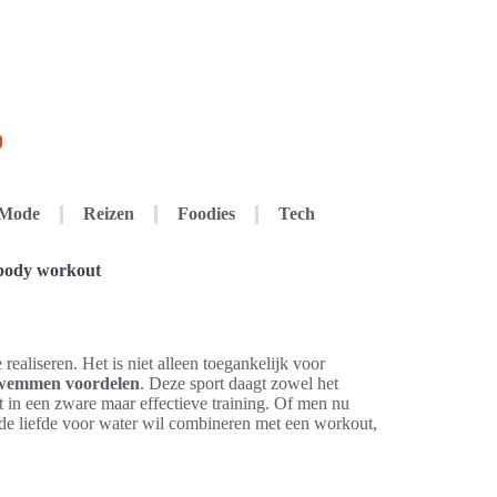
Mode
Reizen
Foodies
Tech
body workout
 realiseren. Het is niet alleen toegankelijk voor
wemmen voordelen
. Deze sport daagt zowel het
rt in een zware maar effectieve training. Of men nu
 de liefde voor water wil combineren met een workout,