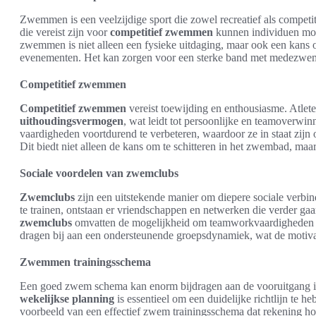
Zwemmen is een veelzijdige sport die zowel recreatief als competi
die vereist zijn voor
competitief zwemmen
kunnen individuen mot
zwemmen is niet alleen een fysieke uitdaging, maar ook een kans 
evenementen. Het kan zorgen voor een sterke band met medezwem
Competitief zwemmen
Competitief zwemmen
vereist toewijding en enthousiasme. Atlet
uithoudingsvermogen
, wat leidt tot persoonlijke en teamover
vaardigheden voortdurend te verbeteren, waardoor ze in staat zij
Dit biedt niet alleen de kans om te schitteren in het zwembad, maar
Sociale voordelen van zwemclubs
Zwemclubs
zijn een uitstekende manier om diepere sociale ver
te trainen, ontstaan er vriendschappen en netwerken die verder ga
zwemclubs
omvatten de mogelijkheid om teamworkvaardigheden t
dragen bij aan een ondersteunende groepsdynamiek, wat de motivat
Zwemmen trainingsschema
Een goed zwem schema kan enorm bijdragen aan de vooruitgang in
wekelijkse planning
is essentieel om een duidelijke richtlijn te h
voorbeeld van een effectief zwem trainingsschema dat rekening h