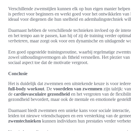
Verschillende zwemstijlen kunnen elk op hun eigen manier helpen 
is perfect voor beginners en werkt goed voor het ontwikkelen van k
ideaal voor diegenen die hun snelheid en ademhalingstechniek will
Daarnaast hebben de verschillende technieken invloed op de intensi
en het tempo aan te passen, kan hij of zij de training verder optimali
verbeteren
, maar zorgt ook voor een dynamische en uitdagende wo
Een goed opgestelde trainingsroutine, waarbij regelmatige zwemtr
zowel uithoudingsvermogen als fitheid versnellen. Het plezier v
sociaal aspect toe dat de motivatie vergroot.
Conclusie
Het is duidelijk dat zwemmen een uitstekende keuze is voor iederee
full-body workout
. De
voordelen van zwemmen
zijn talrijk: va
de
cardiovasculaire gezondheid
en het vergroten van de flexibilite
gezondheid bevordert, maar ook de mentale en emotionele gesteld
Daarnaast biedt zwemmen een unieke kans voor sociale interactie
leiden tot nieuwe vriendschappen en een versterking van de geme
zwemtechnieken
kunnen individuen hun prestaties verder verbeter