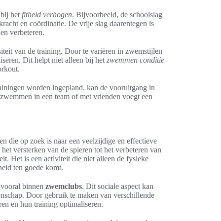
bij het
fitheid verhogen
. Bijvoorbeeld, de schoolslag
racht en coördinatie. De vrije slag daarentegen is
en verbeteren.
teit van de training. Door te variëren in zwemstijlen
seren. Dit helpt niet alleen bij het
zwemmen conditie
rkout.
ainingen worden ingepland, kan de vooruitgang in
an zwemmen in een team of met vrienden voegt een
n die op zoek is naar een veelzijdige en effectieve
n het versterken van de spieren tot het verbeteren van
it. Het is een activiteit die niet alleen de fysieke
heid ten goede komt.
, vooral binnen
zwemclubs
. Dit sociale aspect kan
enschap. Door gebruik te maken van verschillende
en en hun training optimaliseren.