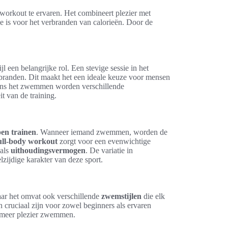
orkout te ervaren. Het combineert plezier met
ie is voor het verbranden van calorieën. Door de
jl een belangrijke rol. Een stevige sessie in het
branden. Dit maakt het een ideale keuze voor mensen
jdens het zwemmen worden verschillende
t van de training.
pen trainen
. Wanneer iemand zwemmen, worden de
ull-body workout
zorgt voor een evenwichtige
 als
uithoudingsvermogen
. De variatie in
lzijdige karakter van deze sport.
aar het omvat ook verschillende
zwemstijlen
die elk
 cruciaal zijn voor zowel beginners als ervaren
 meer plezier zwemmen.