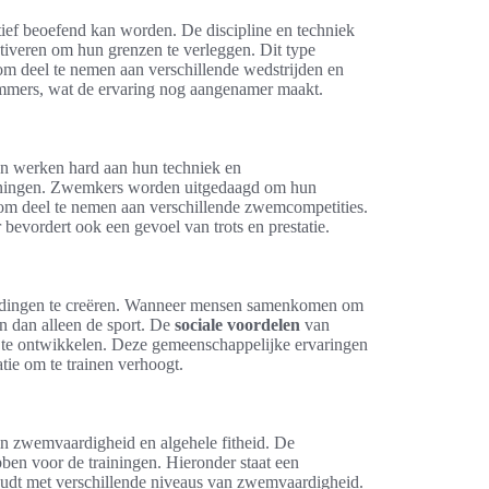
tief beoefend kan worden. De discipline en techniek
iveren om hun grenzen te verleggen. Dit type
om deel te nemen aan verschillende wedstrijden en
mers, wat de ervaring nog aangenamer maakt.
en werken hard aan hun techniek en
winningen. Zwemkers worden uitgedaagd om hun
n om deel te nemen aan verschillende zwemcompetities.
 bevordert ook een gevoel van trots en prestatie.
bindingen te creëren. Wanneer mensen samenkomen om
an dan alleen de sport. De
sociale voordelen
van
e ontwikkelen. Deze gemeenschappelijke ervaringen
ie om te trainen verhoogt.
 zwemvaardigheid en algehele fitheid. De
ebben voor de trainingen. Hieronder staat een
oudt met verschillende niveaus van zwemvaardigheid.