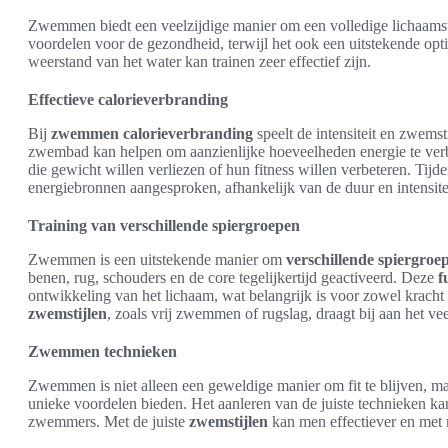
Zwemmen biedt een veelzijdige manier om een volledige lichaamsw
voordelen voor de gezondheid, terwijl het ook een uitstekende opt
weerstand van het water kan trainen zeer effectief zijn.
Effectieve calorieverbranding
Bij
zwemmen calorieverbranding
speelt de intensiteit en zwemsti
zwembad kan helpen om aanzienlijke hoeveelheden energie te ver
die gewicht willen verliezen of hun fitness willen verbeteren. Ti
energiebronnen aangesproken, afhankelijk van de duur en intensitei
Training van verschillende spiergroepen
Zwemmen is een uitstekende manier om
verschillende spiergroe
benen, rug, schouders en de core tegelijkertijd geactiveerd. Deze
f
ontwikkeling van het lichaam, wat belangrijk is voor zowel kracht
zwemstijlen
, zoals vrij zwemmen of rugslag, draagt bij aan het vee
Zwemmen technieken
Zwemmen is niet alleen een geweldige manier om fit te blijven, m
unieke voordelen bieden. Het aanleren van de juiste technieken kan
zwemmers. Met de juiste
zwemstijlen
kan men effectiever en met