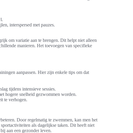
l.
en, interspersed met pauzes.
rijk om variatie aan te brengen. Dit helpt niet alleen
chillende manieren. Het toevoegen van specifieke
ainingen aanpassen. Hier zijn enkele tips om dat
lag tijdens intensieve sessies.
n met hogere snelheid gezwommen worden.
it te verhogen.
erbeteren. Door regelmatig te zwemmen, kan men het
rtactiviteiten als dagelijkse taken. Dit heeft niet
k bij aan een gezonder leven.