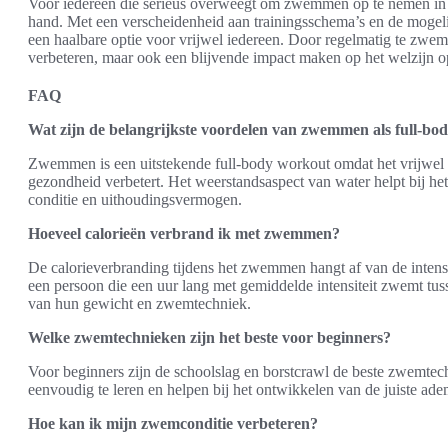
Voor iedereen die serieus overweegt om zwemmen op te nemen in zi
hand. Met een verscheidenheid aan trainingsschema’s en de mogeli
een haalbare optie voor vrijwel iedereen. Door regelmatig te zwe
verbeteren, maar ook een blijvende impact maken op het welzijn op
FAQ
Wat zijn de belangrijkste voordelen van zwemmen als full-bo
Zwemmen is een uitstekende full-body workout omdat het vrijwel al
gezondheid verbetert. Het weerstandsaspect van water helpt bij het
conditie en uithoudingsvermogen.
Hoeveel calorieën verbrand ik met zwemmen?
De calorieverbranding tijdens het zwemmen hangt af van de intens
een persoon die een uur lang met gemiddelde intensiteit zwemt tus
van hun gewicht en zwemtechniek.
Welke zwemtechnieken zijn het beste voor beginners?
Voor beginners zijn de schoolslag en borstcrawl de beste zwemtech
eenvoudig te leren en helpen bij het ontwikkelen van de juiste ade
Hoe kan ik mijn zwemconditie verbeteren?