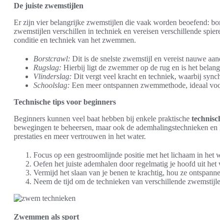
De juiste zwemstijlen
Er zijn vier belangrijke zwemstijlen die vaak worden beoefend: bor
zwemstijlen verschillen in techniek en vereisen verschillende spiere
conditie en techniek van het zwemmen.
Borstcrawl:
Dit is de snelste zwemstijl en vereist nauwe a
Rugslag:
Hierbij ligt de zwemmer op de rug en is het belan
Vlinderslag:
Dit vergt veel kracht en techniek, waarbij sync
Schoolslag:
Een meer ontspannen zwemmethode, ideaal voor
Technische tips voor beginners
Beginners kunnen veel baat hebben bij enkele praktische
technis
bewegingen te beheersen, maar ook de ademhalingstechnieken en li
prestaties en meer vertrouwen in het water.
Focus op een gestroomlijnde positie met het lichaam in het w
Oefen het juiste ademhalen door regelmatig je hoofd uit het 
Vermijd het slaan van je benen te krachtig, hou ze ontspan
Neem de tijd om de technieken van verschillende zwemstijle
Zwemmen als sport