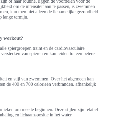
jn of haar routine, liggen de voordelen voor de
jkheid om de intensiteit aan te passen, is zwemmen
mmen, kan men niet alleen de lichamelijke gezondheid
 lange termijn.
dy workout?
le spiergroepen traint en de cardiovasculaire
 versterken van spieren en kan leiden tot een betere
iteit en stijl van zwemmen. Over het algemeen kan
sen de 400 en 700 calorieën verbranden, afhankelijk
nieken om mee te beginnen. Deze stijlen zijn relatief
mhaling en lichaamspositie in het water.