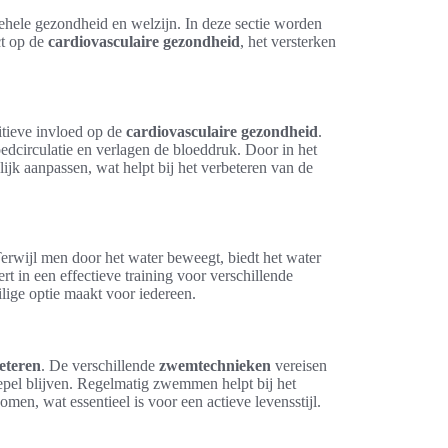
ehele gezondheid en welzijn. In deze sectie worden
ct op de
cardiovasculaire gezondheid
, het versterken
itieve invloed op de
cardiovasculaire gezondheid
.
edcirculatie en verlagen de bloeddruk. Door in het
lijk aanpassen, wat helpt bij het verbeteren van de
erwijl men door het water beweegt, biedt het water
t in een effectieve training voor verschillende
lige optie maakt voor iedereen.
beteren
. De verschillende
zwemtechnieken
vereisen
pel blijven. Regelmatig zwemmen helpt bij het
en, wat essentieel is voor een actieve levensstijl.