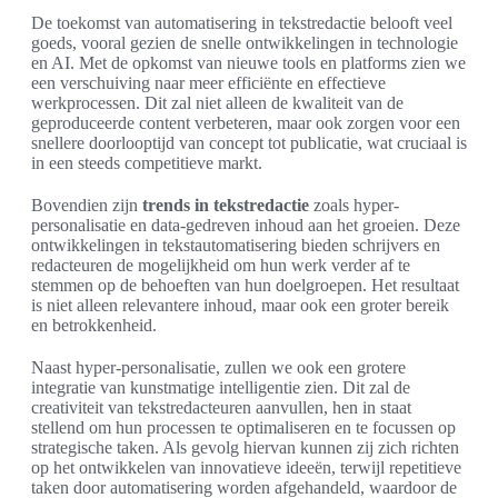
De toekomst van automatisering in tekstredactie belooft veel
goeds, vooral gezien de snelle ontwikkelingen in technologie
en AI. Met de opkomst van nieuwe tools en platforms zien we
een verschuiving naar meer efficiënte en effectieve
werkprocessen. Dit zal niet alleen de kwaliteit van de
geproduceerde content verbeteren, maar ook zorgen voor een
snellere doorlooptijd van concept tot publicatie, wat cruciaal is
in een steeds competitieve markt.
Bovendien zijn
trends in tekstredactie
zoals hyper-
personalisatie en data-gedreven inhoud aan het groeien. Deze
ontwikkelingen in tekstautomatisering bieden schrijvers en
redacteuren de mogelijkheid om hun werk verder af te
stemmen op de behoeften van hun doelgroepen. Het resultaat
is niet alleen relevantere inhoud, maar ook een groter bereik
en betrokkenheid.
Naast hyper-personalisatie, zullen we ook een grotere
integratie van kunstmatige intelligentie zien. Dit zal de
creativiteit van tekstredacteuren aanvullen, hen in staat
stellend om hun processen te optimaliseren en te focussen op
strategische taken. Als gevolg hiervan kunnen zij zich richten
op het ontwikkelen van innovatieve ideeën, terwijl repetitieve
taken door automatisering worden afgehandeld, waardoor de