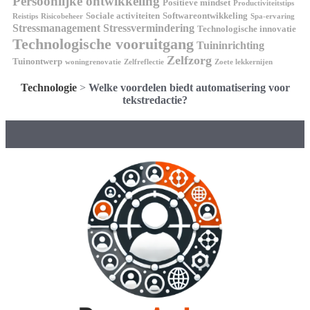
Persoonlijke ontwikkeling
Positieve mindset
Productiviteitstips
Sociale activiteiten
Softwareontwikkeling
Reistips
Risicobeheer
Spa-ervaring
Stressmanagement
Stressvermindering
Technologische innovatie
Technologische vooruitgang
Tuininrichting
Zelfzorg
Tuinontwerp
woningrenovatie
Zelfreflectie
Zoete lekkernijen
Technologie
>
Welke voordelen biedt automatisering voor
tekstredactie?