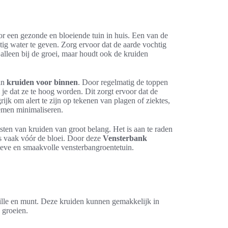
or een gezonde en bloeiende tuin in huis. Een van de
ig water te geven. Zorg ervoor dat de aarde vochtig
 alleen bij de groei, maar houdt ook de kruiden
van
kruiden voor binnen
. Door regelmatig de toppen
je dat ze te hoog worden. Dit zorgt ervoor dat de
rijk om alert te zijn op tekenen van plagen of ziektes,
lemen minimaliseren.
sten van kruiden van groot belang. Het is aan te raden
is vaak vóór de bloei. Door deze
Vensterbank
ieve en smaakvolle vensterbangroentetuin.
 dille en munt. Deze kruiden kunnen gemakkelijk in
 groeien.