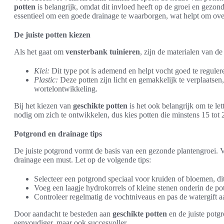
potten
is belangrijk, omdat dit invloed heeft op de groei en gezon
essentieel om een goede drainage te waarborgen, wat helpt om ov
De juiste potten kiezen
Als het gaat om
vensterbank tuinieren
, zijn de materialen van d
Klei:
Dit type pot is ademend en helpt vocht goed te regulere
Plastic:
Deze potten zijn licht en gemakkelijk te verplaatse
wortelontwikkeling.
Bij het kiezen van
geschikte potten
is het ook belangrijk om te le
nodig om zich te ontwikkelen, dus kies potten die minstens 15 tot 
Potgrond en drainage tips
De juiste potgrond vormt de basis van een gezonde plantengroei. 
drainage een must. Let op de volgende tips:
Selecteer een potgrond speciaal voor kruiden of bloemen, dit
Voeg een laagje hydrokorrels of kleine stenen onderin de pot
Controleer regelmatig de vochtniveaus en pas de watergift 
Door aandacht te besteden aan
geschikte potten
en de juiste potgr
eenvoudiger, maar ook succesvoller.