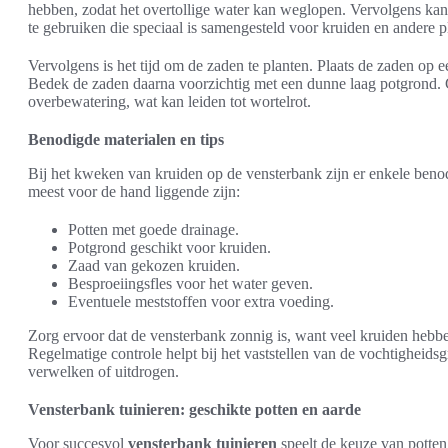
hebben, zodat het overtollige water kan weglopen. Vervolgens ka
te gebruiken die speciaal is samengesteld voor kruiden en andere p
Vervolgens is het tijd om de zaden te planten. Plaats de zaden op ee
Bedek de zaden daarna voorzichtig met een dunne laag potgrond. 
overbewatering, wat kan leiden tot wortelrot.
Benodigde materialen en tips
Bij het kweken van kruiden op de vensterbank zijn er enkele benod
meest voor de hand liggende zijn:
Potten met goede drainage.
Potgrond geschikt voor kruiden.
Zaad van gekozen kruiden.
Besproeiingsfles voor het water geven.
Eventuele meststoffen voor extra voeding.
Zorg ervoor dat de vensterbank zonnig is, want veel kruiden hebbe
Regelmatige controle helpt bij het vaststellen van de vochtigheids
verwelken of uitdrogen.
Vensterbank tuinieren: geschikte potten en aarde
Voor succesvol
vensterbank tuinieren
speelt de keuze van potten