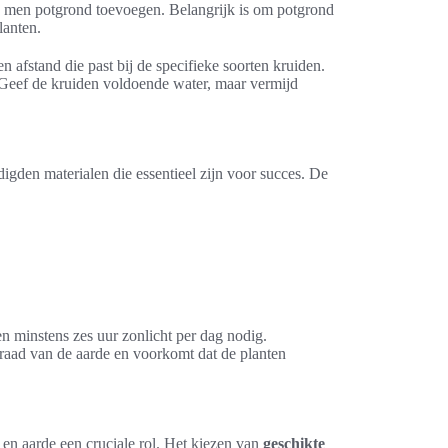
n men potgrond toevoegen. Belangrijk is om potgrond
lanten.
n afstand die past bij de specifieke soorten kruiden.
Geef de kruiden voldoende water, maar vermijd
igden materialen die essentieel zijn voor succes. De
n minstens zes uur zonlicht per dag nodig.
graad van de aarde en voorkomt dat de planten
 en aarde een cruciale rol. Het kiezen van
geschikte