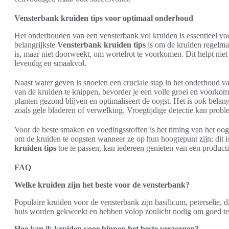
Vensterbank kruiden tips voor optimaal onderhoud
Het onderhouden van een vensterbank vol kruiden is essentieel vo
belangrijkste
Vensterbank kruiden tips
is om de kruiden regelmat
is, maar niet doorweekt, om wortelrot te voorkomen. Dit helpt niet
levendig en smaakvol.
Naast water geven is snoeien een cruciale stap in het onderhoud 
van de kruiden te knippen, bevorder je een volle groei en voorkom 
planten gezond blijven en optimaliseert de oogst. Het is ook belang
zoals gele bladeren of verwelking. Vroegtijdige detectie kan prob
Voor de beste smaken en voedingsstoffen is het timing van het oog
om de kruiden te oogsten wanneer ze op hun hoogtepunt zijn; dit 
kruiden tips
toe te passen, kan iedereen genieten van een product
FAQ
Welke kruiden zijn het beste voor de vensterbank?
Populaire kruiden voor de vensterbank zijn basilicum, peterselie,
huis worden gekweekt en hebben volop zonlicht nodig om goed te
Hoe kan ik kruiden voor binnen het beste verzorgen?