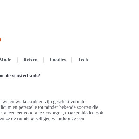
Mode
Reizen
Foodies
Tech
oor de vensterbank?
te weten welke kruiden zijn geschikt voor de
silicum en peterselie tot minder bekende soorten die
et alleen eenvoudig te verzorgen, maar ze bieden ook
n ze de ruimte gezelliger, waardoor ze een