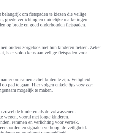
is belangrijk om fietspaden te kiezen die veilige
en, goede verlichting en duidelijke markeringen
den op brede en goed onderhouden fietspaden.
nnen ouders zorgeloos met hun kinderen fietsen. Zeker
at, is er volop keus aan veilige fietspaden voor
anier om samen actief buiten te zijn. Veiligheid
id op pad te gaan. Hier volgen enkele
tips voor een
angenaam mogelijk te maken.
van zowel de kinderen als de volwassenen.
ke wegen, vooral met jonge kinderen.
banden, remmen en verlichting voor vertrek.
eersborden en signalen verhoogt de veiligheid.
r kinderen en voorkomt vermoeidheid.