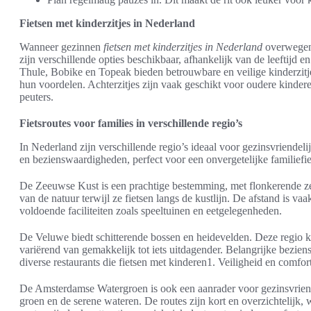
Fietsen met kinderzitjes in Nederland
Wanneer gezinnen
fietsen met kinderzitjes in Nederland
overwegen, 
zijn verschillende opties beschikbaar, afhankelijk van de leeftijd
Thule, Bobike en Topeak bieden betrouwbare en veilige kinderzitj
hun voordelen. Achterzitjes zijn vaak geschikt voor oudere kindere
peuters.
Fietsroutes voor families in verschillende regio’s
In Nederland zijn verschillende regio’s ideaal voor gezinsvriendeli
en bezienswaardigheden, perfect voor een onvergetelijke familiefie
De Zeeuwse Kust is een prachtige bestemming, met flonkerende ze
van de natuur terwijl ze fietsen langs de kustlijn. De afstand is va
voldoende faciliteiten zoals speeltuinen en eetgelegenheden.
De Veluwe biedt schitterende bossen en heidevelden. Deze regio ken
variërend van gemakkelijk tot iets uitdagender. Belangrijke bezi
diverse restaurants die fietsen met kinderen1. Veiligheid en comfo
De Amsterdamse Watergroen is ook een aanrader voor gezinsvriende
groen en de serene wateren. De routes zijn kort en overzichtelijk,