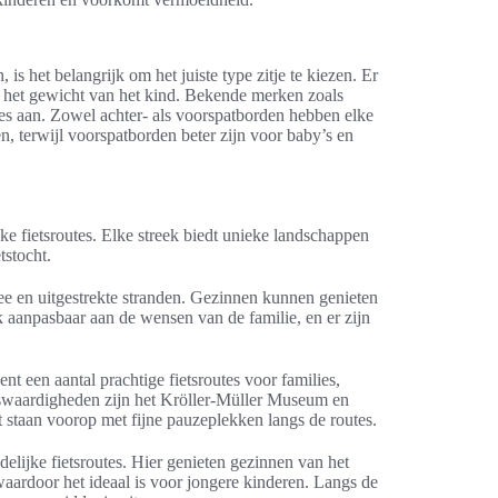
is het belangrijk om het juiste type zitje te kiezen. Er
 en het gewicht van het kind. Bekende merken zoals
es aan. Zowel achter- als voorspatborden hebben elke
n, terwijl voorspatborden beter zijn voor baby’s en
jke fietsroutes. Elke streek biedt unieke landschappen
tstocht.
e en uitgestrekte stranden. Gezinnen kunnen genieten
ak aanpasbaar aan de wensen van de familie, en er zijn
t een aantal prachtige fietsroutes voor families,
enswaardigheden zijn het Kröller-Müller Museum en
rt staan voorop met fijne pauzeplekken langs de routes.
lijke fietsroutes. Hier genieten gezinnen van het
 waardoor het ideaal is voor jongere kinderen. Langs de