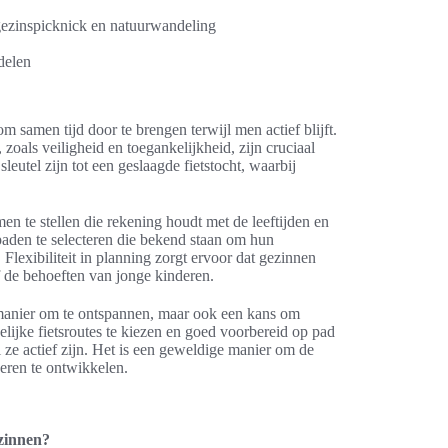
gezinspicknick en natuurwandeling
delen
 samen tijd door te brengen terwijl men actief blijft.
zoals veiligheid en toegankelijkheid, zijn cruciaal
leutel zijn tot een geslaagde fietstocht, waarbij
men te stellen die rekening houdt met de leeftijden en
spaden te selecteren die bekend staan om hun
Flexibiliteit in planning zorgt ervoor dat gezinnen
f de behoeften van jonge kinderen.
n manier om te ontspannen, maar ook een kans om
elijke fietsroutes te kiezen en goed voorbereid op pad
ze actief zijn. Het is een geweldige manier om de
deren te ontwikkelen.
ezinnen?