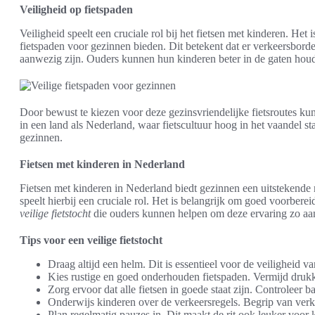
Veiligheid op fietspaden
Veiligheid speelt een cruciale rol bij het fietsen met kinderen. Het 
fietspaden voor gezinnen bieden. Dit betekent dat er verkeersbord
aanwezig zijn. Ouders kunnen hun kinderen beter in de gaten hou
Door bewust te kiezen voor deze gezinsvriendelijke fietsroutes ku
in een land als Nederland, waar fietscultuur hoog in het vaandel sta
gezinnen.
Fietsen met kinderen in Nederland
Fietsen met kinderen in Nederland biedt gezinnen een uitstekende m
speelt hierbij een cruciale rol. Het is belangrijk om goed voorbere
veilige fietstocht
die ouders kunnen helpen om deze ervaring zo a
Tips voor een veilige fietstocht
Draag altijd een helm. Dit is essentieel voor de veiligheid 
Kies rustige en goed onderhouden fietspaden. Vermijd druk
Zorg ervoor dat alle fietsen in goede staat zijn. Controleer 
Onderwijs kinderen over de verkeersregels. Begrip van verk
Plan regelmatig pauzes in. Dit maakt de rit ook leuker voo