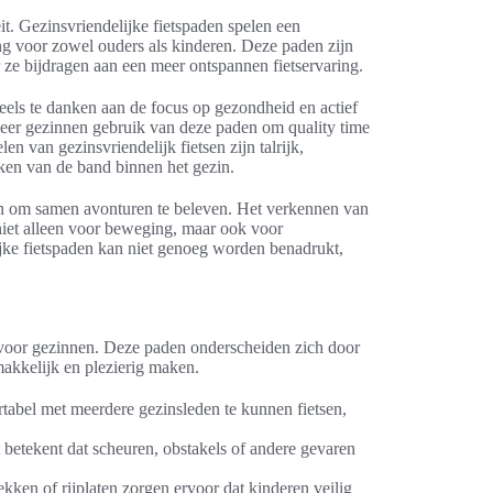
it. Gezinsvriendelijke fietspaden spelen een
ing voor zowel ouders als kinderen. Deze paden zijn
ze bijdragen aan een meer ontspannen fietservaring.
deels te danken aan de focus op gezondheid en actief
meer gezinnen gebruik van deze paden om quality time
n van gezinsvriendelijk fietsen zijn talrijk,
rken van de band binnen het gezin.
en om samen avonturen te beleven. Het verkennen van
 niet alleen voor beweging, maar ook voor
ijke fietspaden kan niet genoeg worden benadrukt,
en voor gezinnen. Deze paden onderscheiden zich door
makkelijk en plezierig maken.
abel met meerdere gezinsleden te kunnen fietsen,
 betekent dat scheuren, obstakels of andere gevaren
kken of rijplaten zorgen ervoor dat kinderen veilig