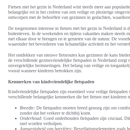
Fietsen met het gezin in Nederland wint steeds meer aan popularite
belangrijke rol in het creëren van een veilige en plezierige omgev
ontworpen met de behoeften van gezinnen in gedachten, waardoor 
De toegenomen interesse in fietsen met het gezin in Nederland is 
buitenleven. In de weekenden en tijdens vakanties maken steeds 
met elkaar door te brengen en te genieten van de natuur. De voordele
waaronder het bevorderen van lichamelijke activiteit en het verste
Het ontdekken van nieuwe fietsroutes kan gezinnen de kans bied
de verschillende gezinsvriendelijke fietspaden in Nederland zorgt
onvergetelijke herinneringen. Het belang van veilige en toegankel
vooral wanneer kinderen betrokken zijn.
Kenmerken van kindvriendelijke fietspaden
Kindvriendelijke fietspaden zijn essentieel voor veilige fietspad
verschillende belangrijke kenmerken die het fietsen met kinderen 
Breedte:
De fietspaden moeten breed genoeg zijn om comfort
zonder dat het verkeer te dichtbij komt.
Onderhoud:
Goed onderhouden fietspaden zijn cruciaal. Dit
snel worden verholpen.
Aanwezigheid van barrières:
Beveiligingselementen zoals he