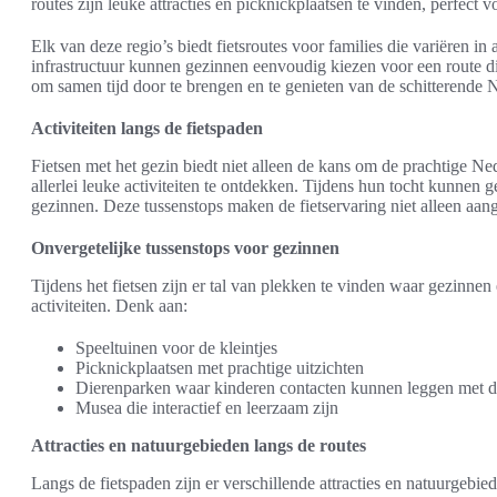
routes zijn leuke attracties en picknickplaatsen te vinden, perfect 
Elk van deze regio’s biedt fietsroutes voor families die variëren i
infrastructuur kunnen gezinnen eenvoudig kiezen voor een route di
om samen tijd door te brengen en te genieten van de schitterende 
Activiteiten langs de fietspaden
Fietsen met het gezin biedt niet alleen de kans om de prachtige 
allerlei leuke activiteiten te ontdekken. Tijdens hun tocht kunnen 
gezinnen. Deze tussenstops maken de fietservaring niet alleen aa
Onvergetelijke tussenstops voor gezinnen
Tijdens het fietsen zijn er tal van plekken te vinden waar gezinn
activiteiten. Denk aan:
Speeltuinen voor de kleintjes
Picknickplaatsen met prachtige uitzichten
Dierenparken waar kinderen contacten kunnen leggen met d
Musea die interactief en leerzaam zijn
Attracties en natuurgebieden langs de routes
Langs de fietspaden zijn er verschillende attracties en natuurgebi