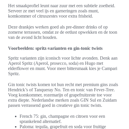
Het smaakprofiel leunt naar zuur met een subtiele zoetheid.
Serveer ze met veel ijs en garneringen zoals munt,
komkommer of citruszestes voor extra frisheid.
Deze drankjes werken goed als pre-dinner drinks of op
zomerse terrassen, omdat ze de eetlust opwekken en de toon
van de avond licht houden.
Voorbeelden: spritz-varianten en gin-tonic twists
Spritz varianten zijn iconisch voor lichte avonden. Denk aan
Aperol Spritz (Aperol, prosecco, soda) en Hugo met
elderflower en munt. Voor meer bittersmaak kies je Campari
Spritz.
Gin tonic twists komen tot hun recht met premium gins zoals
Hendrick’s of Tanqueray No. Ten en tonic van Fever-Tree.
Voeg komkommer, rozemarijn of grapefruitzeste toe voor
extra diepte. Nederlandse merken zoals GIN Sul en Zuidam
passen verrassend goed in creatieve gin tonic twists.
French 75: gin, champagne en citroen voor een
sprankelend alternatief.
Paloma: tequila, grapefruit en soda voor fruitige