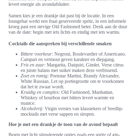
levert energie als avondafsluiter.
Samen kies je een drankje dat past bij de locatie. In een
loungebar werkt een fraai geserveerde spritz, in een informele
kroeg past een stevige Old Fashioned beter. Denk aan de duur
van de date: begin met iets lichts en eindig met iets warms.
Cocktails die aanspreken bij verschillende smaken
Bittere voorkeur:
Negroni, Boulevardier of Americano.
Campari en vermout geven karakter en diepgang.
Fris en zuur:
Margarita, Daiquiri, Gimlet. Verse citrus
en juiste balans met suiker maken deze verfrissend.
Zoet en romig:
Pornstar Martini, Brandy Alexander,
White Russian. Let op portiegrootte om te voorkomen
dat het te zwaar wordt.
Kruidig en complex:
Old Fashioned, Manhattan.
Whiskey of bourbon met bitters levert warmte en
nuance.
Alcoholvrij:
Virgin versies van klassiekers of Seedlip-
mocktails met verse sappen en siropen.
Hoe je met een drankje de toon van de avond bepaalt
Begin met licht stimulerende opties zoals een spritz of gin-