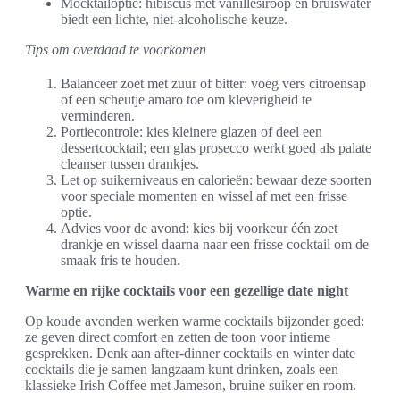
Mocktailoptie: hibiscus met vanillesiroop en bruiswater
biedt een lichte, niet-alcoholische keuze.
Tips om overdaad te voorkomen
Balanceer zoet met zuur of bitter: voeg vers citroensap
of een scheutje amaro toe om kleverigheid te
verminderen.
Portiecontrole: kies kleinere glazen of deel een
dessertcocktail; een glas prosecco werkt goed als palate
cleanser tussen drankjes.
Let op suikerniveaus en calorieën: bewaar deze soorten
voor speciale momenten en wissel af met een frisse
optie.
Advies voor de avond: kies bij voorkeur één zoet
drankje en wissel daarna naar een frisse cocktail om de
smaak fris te houden.
Warme en rijke cocktails voor een gezellige date night
Op koude avonden werken warme cocktails bijzonder goed:
ze geven direct comfort en zetten de toon voor intieme
gesprekken. Denk aan after-dinner cocktails en winter date
cocktails die je samen langzaam kunt drinken, zoals een
klassieke Irish Coffee met Jameson, bruine suiker en room.