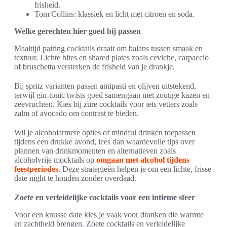
frisheid.
Tom Collins: klassiek en licht met citroen en soda.
Welke gerechten hier goed bij passen
Maaltijd pairing cocktails draait om balans tussen smaak en
textuur. Lichte bites en shared plates zoals ceviche, carpaccio
of bruschetta versterken de frisheid van je drankje.
Bij spritz varianten passen antipasti en olijven uitstekend,
terwijl gin-tonic twists goed samengaan met zoutige kazen en
zeevruchten. Kies bij zure cocktails voor iets vetters zoals
zalm of avocado om contrast te bieden.
Wil je alcoholarmere opties of mindful drinken toepassen
tijdens een drukke avond, lees dan waardevolle tips over
plannen van drinkmomenten en alternatieven zoals
alcoholvrije mocktails op
omgaan met alcohol tijdens
feestperiodes
. Deze strategieën helpen je om een lichte, frisse
date night te houden zonder overdaad.
Zoete en verleidelijke cocktails voor een intieme sfeer
Voor een knusse date kies je vaak voor dranken die warmte
en zachtheid brengen. Zoete cocktails en verleidelijke