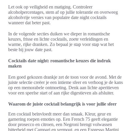
Let ook op veiligheid en matiging. Controleer
alcoholpercentages, stem af op jullie tolerantie en overweeg
alcoholvrije versies van populaire date night cocktails
wanneer dat beter past.
In de volgende secties duiken we dieper in romantische
keuzes, frisse en lichte cocktails, zoete verleidingen en
warme, rijke dranken. Zo bepaal je stap voor stap wat het
beste bij jouw date past.
Cocktails date night: romantische keuzes die indruk
maken
Een goed gekozen drankje zet de toon voor de avond. Met de
juiste selectie creëer je een intieme sfeer en verhoog je de kans
op een memorabele ontmoeting. Denk aan lichte aperitieven
voor een speelse start of aan rijke digestieven als afsluiter.
Waarom de juiste cocktail belangrijk is voor jullie sfeer
Een cocktail beïnvloedt meer dan smaak. Kleur, geur en
garnering roepen emoties op. Een French 75 geeft elegantie
door prosecco en citroen, een Negroni brengt volwassen
bitterheid met Campari en vermout, en een Espresso Martini