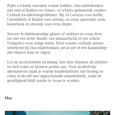
Rijke cocktails omvatten warme toddies, chocoladedranken
met rum of Baileys en Amaro- of whisky-gebaseerde creaties.
Gebruik kwaliteitsingrediënten: Illy of Lavazza voor koffie,
Glenfiddich of Bulleit voor whisky, en verse specerijen zoals
kaneelstok en steranijs voor extra diepte.
Serveer in hittebestendige glazen of mokken en voeg show
toe met een lichte flambé van sinaaszelschil of een scheut
Frangelico voor notige tonen. Deze warme cocktails passen
uitstekend bij chocoladefondant, pecan pie of een kaasplankje
met blauwe kaas en vijgen.
Let op alcoholsterkte en timing: kies deze dranken als afsluiter
en bied water en kleinere porties aan. Voor alcoholvrije
alternatieven maak je warme kruideninfusies met honing en
citrus of decafé met opgeschuimde amandelmelk, zodat de
gezelligheid blijft zonder te zwaar te worden.
Mas