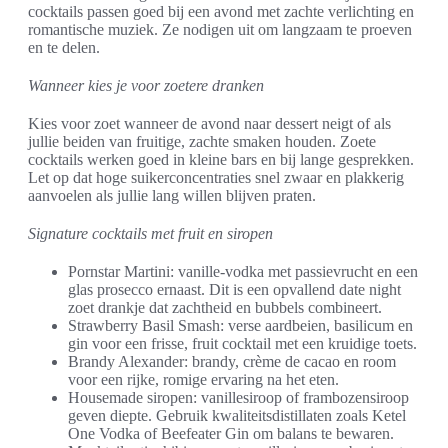
cocktails passen goed bij een avond met zachte verlichting en
romantische muziek. Ze nodigen uit om langzaam te proeven
en te delen.
Wanneer kies je voor zoetere dranken
Kies voor zoet wanneer de avond naar dessert neigt of als
jullie beiden van fruitige, zachte smaken houden. Zoete
cocktails werken goed in kleine bars en bij lange gesprekken.
Let op dat hoge suikerconcentraties snel zwaar en plakkerig
aanvoelen als jullie lang willen blijven praten.
Signature cocktails met fruit en siropen
Pornstar Martini: vanille-vodka met passievrucht en een
glas prosecco ernaast. Dit is een opvallend date night
zoet drankje dat zachtheid en bubbels combineert.
Strawberry Basil Smash: verse aardbeien, basilicum en
gin voor een frisse, fruit cocktail met een kruidige toets.
Brandy Alexander: brandy, crème de cacao en room
voor een rijke, romige ervaring na het eten.
Housemade siropen: vanillesiroop of frambozensiroop
geven diepte. Gebruik kwaliteitsdistillaten zoals Ketel
One Vodka of Beefeater Gin om balans te bewaren.