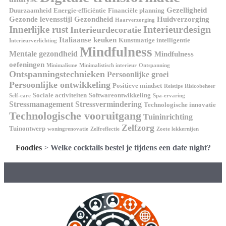
Gezelligheid
Duurzaamheid
Energie-efficiëntie
Financiële planning
Gezonde levensstijl
Gezondheid
Huidverzorging
Haarverzorging
Interieurdesign
Innerlijke rust
Interieurdecoratie
Italiaanse keuken
Kunstmatige intelligentie
Interieurverlichting
Mindfulness
Mentale gezondheid
Mindfulness
oefeningen
Minimalisme
Minimalistisch interieur
Ontspanning
Ontspanningstechnieken
Persoonlijke groei
Persoonlijke ontwikkeling
Positieve mindset
Reistips
Risicobeheer
Sociale activiteiten
Softwareontwikkeling
Self-care
Spa-ervaring
Stressmanagement
Stressvermindering
Technologische innovatie
Technologische vooruitgang
Tuininrichting
Zelfzorg
Tuinontwerp
woningrenovatie
Zelfreflectie
Zoete lekkernijen
Foodies
>
Welke cocktails bestel je tijdens een date night?