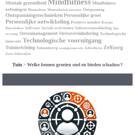
Mindfulness
Mentale gezondheid
Mindfulness
oefeningen
Ontspanning
Minimalisme
Minimalistisch interieur
Ontspanningstechnieken
Persoonlijke groei
Persoonlijke ontwikkeling
Positieve mindset
Reistips
Self-care
Sociale activiteiten
Softwareontwikkeling
Risicobeheer
Spa-
Stressmanagement
Stressvermindering
Technologische
ervaring
Technologische vooruitgang
innovatie
Zelfzorg
Tuininrichting
Tuinontwerp
woningrenovatie
Zelfreflectie
Zoete lekkernijen
Tuin
>
Welke bomen groeien snel en bieden schaduw?