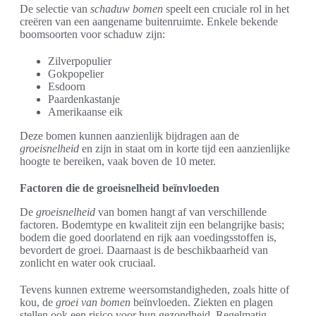
De selectie van
schaduw bomen
speelt een cruciale rol in het
creëren van een aangename buitenruimte. Enkele bekende
boomsoorten voor schaduw zijn:
Zilverpopulier
Gokpopelier
Esdoorn
Paardenkastanje
Amerikaanse eik
Deze bomen kunnen aanzienlijk bijdragen aan de
groeisnelheid
en zijn in staat om in korte tijd een aanzienlijke
hoogte te bereiken, vaak boven de 10 meter.
Factoren die de groeisnelheid beïnvloeden
De
groeisnelheid
van bomen hangt af van verschillende
factoren. Bodemtype en kwaliteit zijn een belangrijke basis;
bodem die goed doorlatend en rijk aan voedingsstoffen is,
bevordert de groei. Daarnaast is de beschikbaarheid van
zonlicht en water ook cruciaal.
Tevens kunnen extreme weersomstandigheden, zoals hitte of
kou, de
groei van bomen
beïnvloeden. Ziekten en plagen
stellen ook een risico voor hun gezondheid. Regelmatig