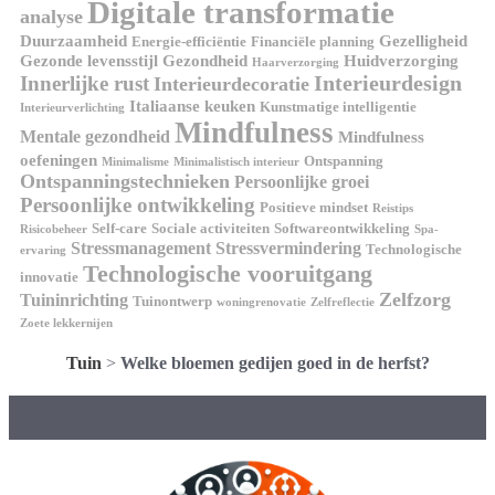
Digitale transformatie
analyse
Duurzaamheid
Gezelligheid
Energie-efficiëntie
Financiële planning
Gezonde levensstijl
Gezondheid
Huidverzorging
Haarverzorging
Interieurdesign
Innerlijke rust
Interieurdecoratie
Italiaanse keuken
Kunstmatige intelligentie
Interieurverlichting
Mindfulness
Mentale gezondheid
Mindfulness
oefeningen
Ontspanning
Minimalisme
Minimalistisch interieur
Ontspanningstechnieken
Persoonlijke groei
Persoonlijke ontwikkeling
Positieve mindset
Reistips
Self-care
Sociale activiteiten
Softwareontwikkeling
Risicobeheer
Spa-
Stressmanagement
Stressvermindering
Technologische
ervaring
Technologische vooruitgang
innovatie
Zelfzorg
Tuininrichting
Tuinontwerp
woningrenovatie
Zelfreflectie
Zoete lekkernijen
Tuin
>
Welke bloemen gedijen goed in de herfst?