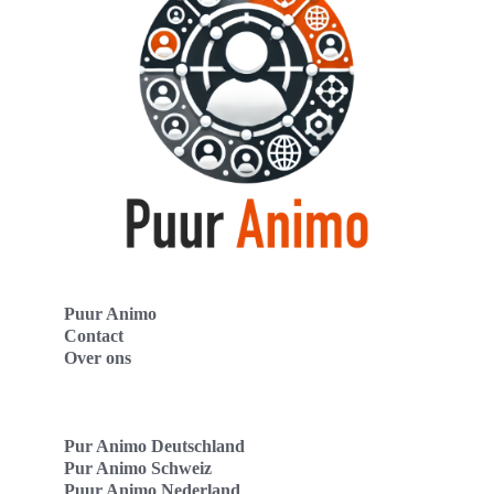
Puur Animo
Contact
Over ons
Pur Animo Deutschland
Pur Animo Schweiz
Puur Animo Nederland