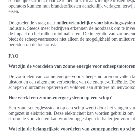
schadelijke stoffen, maar ze leiden ook tot aanzienlijke kostenbes
operators kunnen hun brandstofkosten aanzienlijk verlagen, terwijl 
eisen.
De groeiende vraag naar
milieuvriendelijke voortstuwingssyste
industrie. Steeds meer bedrijven erkennen de noodzaak om te inve
de impact op het milieu minimaliseren. De integratie van zonne-en
biedt de scheepvaartsector niet alleen de mogelijkheid om milieuvr
bereiden op de toekomst.
FAQ
Wat zijn de voordelen van zonne-energie voor scheepsmotore
De voordelen van zonne-energie voor scheepsmotoren omvatten la
uitstoot en een algemene verbetering van de energie-efficiëntie. 
schepen duurzamer opereren en voldoen aan striktere milieuvoorsch
Hoe werkt een zonne-energiesysteem op een schip?
Een zonne-energiesysteem op een schip werkt door het vangen van
omgezet in elektriciteit. Deze elektriciteit kan worden gebruikt o
stroom te voorzien en kan worden opgeslagen in batterijen voor lat
Wat zijn de belangrijkste voordelen van zonnepanelen op sch