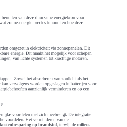
t benutten van deze duurzame energiebron voor
n wat zonne-energie precies inhoudt en hoe deze
den omgezet in elektriciteit via zonnepanelen. Dit
kbare energie. Dit maakt het mogelijk voor schepen
ngen, van lichte systemen tot krachtige motoren.
tappen. Zowel het absorberen van zonlicht als het
rgie kan vervolgens worden opgeslagen in batterijen voor
ergiebehoeften aanzienlijk verminderen en op een
n?
nlijke voordelen met zich meebrengt. De integratie
che voordelen. Het verminderen van de
kostenbesparing op brandstof
, terwijl de
milieu-