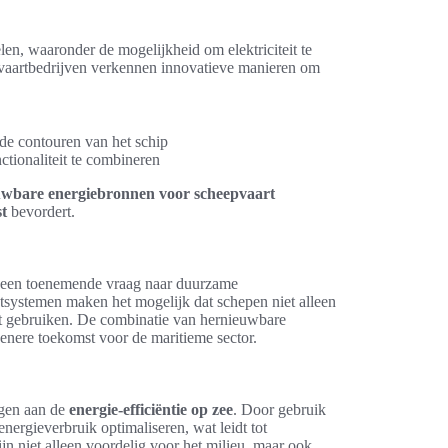
len, waaronder de mogelijkheid om elektriciteit te
pvaartbedrijven verkennen innovatieve manieren om
de contouren van het schip
ctionaliteit te combineren
uwbare energiebronnen voor scheepvaart
t
bevordert.
p een toenemende vraag naar duurzame
tsystemen maken het mogelijk dat schepen niet alleen
ënt gebruiken. De combinatie van hernieuwbare
enere toekomst voor de maritieme sector.
agen aan de
energie-efficiëntie op zee
. Door gebruik
rgieverbruik optimaliseren, wat leidt tot
jn niet alleen voordelig voor het milieu, maar ook