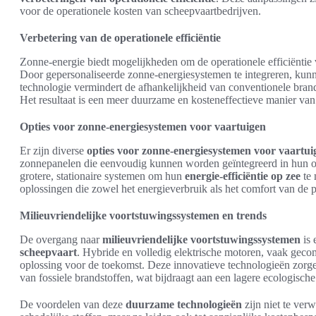
voor de operationele kosten van scheepvaartbedrijven.
Verbetering van de operationele efficiëntie
Zonne-energie biedt mogelijkheden om de operationele efficiëntie v
Door gepersonaliseerde zonne-energiesystemen te integreren, kunn
technologie vermindert de afhankelijkheid van conventionele brand
Het resultaat is een meer duurzame en kosteneffectieve manier van
Opties voor zonne-energiesystemen voor vaartuigen
Er zijn diverse
opties voor zonne-energiesystemen voor vaartui
zonnepanelen die eenvoudig kunnen worden geïntegreerd in hun on
grotere, stationaire systemen om hun
energie-efficiëntie op zee
te 
oplossingen die zowel het energieverbruik als het comfort van de p
Milieuvriendelijke voortstuwingssystemen en trends
De overgang naar
milieuvriendelijke voortstuwingssystemen
is 
scheepvaart
. Hybride en volledig elektrische motoren, vaak gec
oplossing voor de toekomst. Deze innovatieve technologieën zorge
van fossiele brandstoffen, wat bijdraagt aan een lagere ecologische
De voordelen van deze
duurzame technologieën
zijn niet te ver