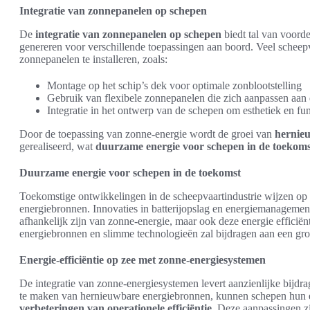
Integratie van zonnepanelen op schepen
De
integratie van zonnepanelen op schepen
biedt tal van voorde
genereren voor verschillende toepassingen aan boord. Veel schee
zonnepanelen te installeren, zoals:
Montage op het schip’s dek voor optimale zonblootstelling
Gebruik van flexibele zonnepanelen die zich aanpassen aan 
Integratie in het ontwerp van de schepen om esthetiek en fun
Door de toepassing van zonne-energie wordt de groei van
hernie
gerealiseerd, wat
duurzame energie voor schepen in de toekoms
Duurzame energie voor schepen in de toekomst
Toekomstige ontwikkelingen in de scheepvaartindustrie wijzen o
energiebronnen. Innovaties in batterijopslag en energiemanagemen
afhankelijk zijn van zonne-energie, maar ook deze energie effici
energiebronnen en slimme technologieën zal bijdragen aan een gro
Energie-efficiëntie op zee met zonne-energiesystemen
De integratie van zonne-energiesystemen levert aanzienlijke bijdr
te maken van hernieuwbare energiebronnen, kunnen schepen hun ene
verbeteringen van operationele efficiëntie
. Deze aanpassingen zi