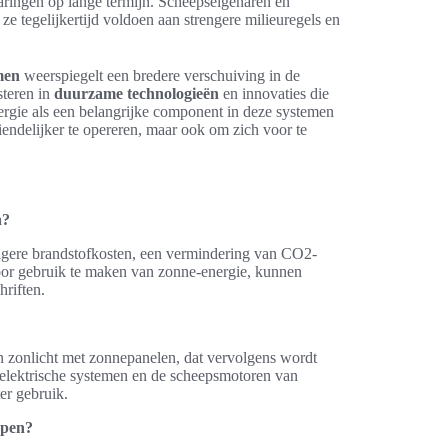
paringen op lange termijn. Scheepseigenaren en
ze tegelijkertijd voldoen aan strengere milieuregels en
men
weerspiegelt een bredere verschuiving in de
steren in
duurzame technologieën
en innovaties die
ergie als een belangrijke component in deze systemen
iendelijker te opereren, maar ook om zich voor te
n?
gere brandstofkosten, een vermindering van CO2-
Door gebruik te maken van zonne-energie, kunnen
riften.
 zonlicht met zonnepanelen, dat vervolgens wordt
m elektrische systemen en de scheepsmotoren van
er gebruik.
epen?