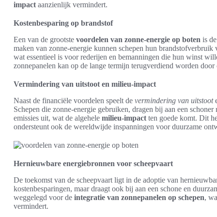
impact
aanzienlijk vermindert.
Kostenbesparing op brandstof
Een van de grootste
voordelen van zonne-energie op boten
is d
maken van zonne-energie kunnen schepen hun brandstofverbruik verl
wat essentieel is voor rederijen en bemanningen die hun winst will
zonnepanelen kan op de lange termijn terugverdiend worden door d
Vermindering van uitstoot en milieu-impact
Naast de financiële voordelen speelt de
vermindering van uitstoot
e
Schepen die zonne-energie gebruiken, dragen bij aan een schoner 
emissies uit, wat de algehele
milieu-impact
ten goede komt. Dit hel
ondersteunt ook de wereldwijde inspanningen voor duurzame ontw
Hernieuwbare energiebronnen voor scheepvaart
De toekomst van de scheepvaart ligt in de adoptie van hernieuwbar
kostenbesparingen, maar draagt ook bij aan een schone en duurzame
weggelegd voor de
integratie van zonnepanelen op schepen
, wa
vermindert.