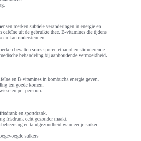
ag.
ensen merken subtiele veranderingen in energie en
cafeïne uit de gebruikte thee, B‑vitamines die tijdens
iveau kan ondersteunen.
merken bevatten soms sporen ethanol en stimulerende
 medische behandeling bij aanhoudende vermoeidheid.
cafeïne en B‑vitamines in kombucha energie geven.
ding ten goede komen.
wisselen per persoon.
frisdrank en sportdrank.
ing frisdrank echt gezonder maakt.
tsbeheersing en tandgezondheid wanneer je suiker
toegevoegde suikers.