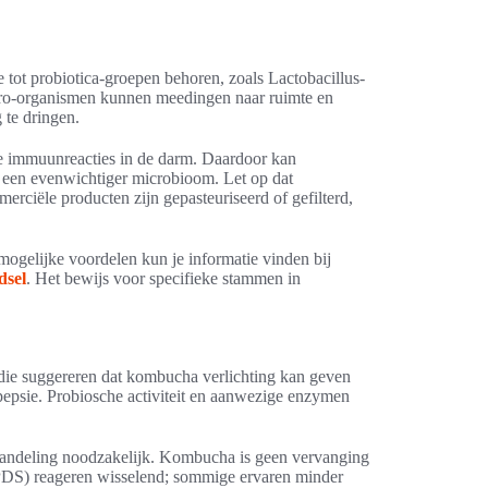
 tot probiotica-groepen behoren, zoals Lactobacillus-
cro-organismen kunnen meedingen naar ruimte en
 te dringen.
ale immuunreacties in de darm. Daardoor kan
 een evenwichtiger microbioom. Let op dat
rciële producten zijn gepasteuriseerd of gefilterd,
ogelijke voordelen kun je informatie vinden bij
dsel
. Het bewijs voor specifieke stammen in
 die suggereren dat kombucha verlichting kan geven
pepsie. Probiosche activiteit en aanwezige enzymen
ehandeling noodzakelijk. Kombucha is geen vervanging
PDS) reageren wisselend; sommige ervaren minder