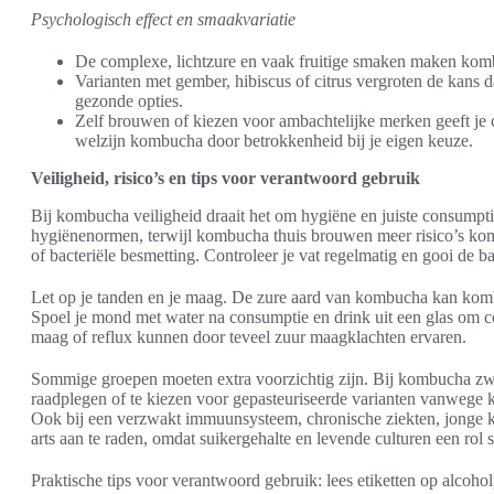
Psychologisch effect en smaakvariatie
De complexe, lichtzure en vaak fruitige smaken maken komb
Varianten met gember, hibiscus of citrus vergroten de kans 
gezonde opties.
Zelf brouwen of kiezen voor ambachtelijke merken geeft je c
welzijn kombucha door betrokkenheid bij je eigen keuze.
Veiligheid, risico’s en tips voor verantwoord gebruik
Bij kombucha veiligheid draait het om hygiëne en juiste consumpt
hygiënenormen, terwijl kombucha thuis brouwen meer risico’s k
of bacteriële besmetting. Controleer je vat regelmatig en gooi de ba
Let op je tanden en je maag. De zure aard van kombucha kan kombu
Spoel je mond met water na consumptie en drink uit een glas om 
maag of reflux kunnen door teveel zuur maagklachten ervaren.
Sommige groepen moeten extra voorzichtig zijn. Bij kombucha zwa
raadplegen of te kiezen voor gepasteuriseerde varianten vanwege 
Ook bij een verzwakt immuunsysteem, chronische ziekten, jonge k
arts aan te raden, omdat suikergehalte en levende culturen een rol 
Praktische tips voor verantwoord gebruik: lees etiketten op alcohol