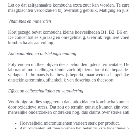
Let op dat zelfgemaakte kombucha extra zuur kan worden. Te zure
maagklachten veroorzaken bij overmatig gebruik. Matiging en juist
Vitamines en mineralen
Kort gezegd bevat kombucha kleine hoeveelheden B1, B2, B6 en s
De concentraties zijn laag en onregelmatig. Gebruik reguliere voed
kombucha als aanvulling.
Antioxidanten en ontstekingsremming
Polyfenolen uit thee blijven deels behouden tijdens fermentatie. De
laboratoriumopstellingen. Onderzoek bij dieren toont dat bepaal
verlagen. In humans is het bewijs beperkt, maar wetenschappelijk
ontstekingsremming afhankelijk van dosering en theesoort.
Effect op celbeschadiging en veroudering
Voorlopige studies suggereren dat antioxidanten kombucha kunnen
door oxidatieve stress. Dat zou op termijn gunstig kunnen zijn vo
menselijke onderzoeken ontbreken nog, dus claims over sterke ant
Hoeveelheid micronutriënten varieert sterk per product.
Antioxidanten uit thee vormen het belangrijkste bioactieve b