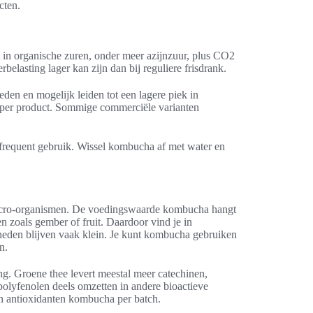
cten.
 in organische zuren, onder meer azijnzuur, plus CO2
rbelasting lager kan zijn dan bij reguliere frisdrank.
en en mogelijk leiden tot een lagere piek in
n per product. Sommige commerciële varianten
 frequent gebruik. Wissel kombucha af met water en
icro-organismen. De voedingswaarde kombucha hangt
n zoals gember of fruit. Daardoor vind je in
eden blijven vaak klein. Je kunt kombucha gebruiken
n.
ng. Groene thee levert meestal meer catechinen,
polyfenolen deels omzetten in andere bioactieve
n antioxidanten kombucha per batch.