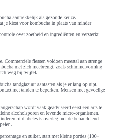
ucha aantrekkelijk als gezonde keuze.
dat je kiest voor kombucha in plaats van minder
ontrole over zoetheid en ingrediënten en versterkt
ie. Commerciële flessen voldoen meestal aan strenge
ombucha met zich meebrengt, zoals schimmelvorming
tch weg bij twijfel.
cha tandglazuur aantasten als je er lang op nipt.
contact met tanden te beperken. Mensen met gevoelige
ngerschap wordt vaak geadviseerd eerst een arts te
kleine alcoholsporen en levende micro-organismen.
inderen of diabetes is overleg met de behandelend
spelen.
percentage en suiker, start met kleine porties (100–