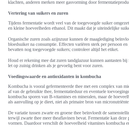
klachten, anderen merken meer gasvorming door fermentatieprodu
Vertering van suikers en zuren
Tijdens fermentatie wordt veel van de toegevoegde suiker omgezet
en kleine hoeveelheden ethanol. Dit maakt dat je uiteindelijke suike
Organische zuren zoals azijnzuur kunnen de maaglediging beïnvloed
bloedsuiker na consumptie. Effecten variëren sterk per persoon e
bevatten nog toegevoegde suikers; controleer altijd het etiket.
Houd er rekening mee dat zuren tandglazuur kunnen aantasten bij
let op zuinig drinken als je gevoelig bent voor zuren.
Voedingswaarde en antioxidanten in kombucha
Kombucha is vooral gefermenteerde thee met een complex van m
af van de gebruikte thee, fermentatieduur en eventuele toevoeginge
kombucha sporen van B-vitamines en mineralen, maar de hoeveelh
als aanvulling op je dieet, niet als primaire bron van micronutriënte
De variatie tussen zwarte en groene thee beïnvloedt de samenstelli
terwijl zwarte thee meer theaflavinen bevat. Fermentatie kan deze 
vormen. Daardoor verschilt de hoeveelheid vitamines kombucha e