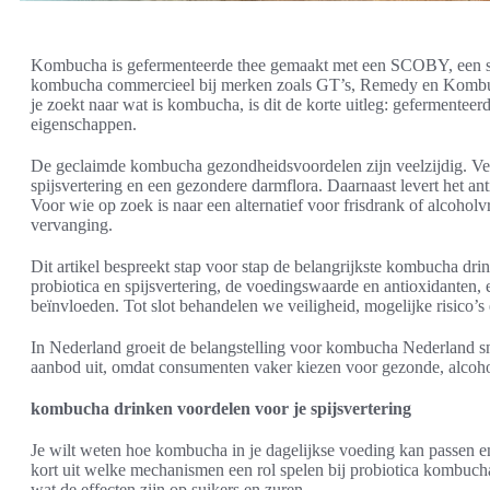
Kombucha is gefermenteerde thee gemaakt met een SCOBY, een symb
kombucha commercieel bij merken zoals GT’s, Remedy en Kombucha
je zoekt naar wat is kombucha, is dit de korte uitleg: gefermenteerd
eigenschappen.
De geclaimde kombucha gezondheidsvoordelen zijn veelzijdig. V
spijsvertering en een gezondere darmflora. Daarnaast levert het an
Voor wie op zoek is naar een alternatief voor frisdrank of alcohol
vervanging.
Dit artikel bespreekt stap voor stap de belangrijkste kombucha drin
probiotica en spijsvertering, de voedingswaarde en antioxidanten,
beïnvloeden. Tot slot behandelen we veiligheid, mogelijke risico’s
In Nederland groeit de belangstelling voor kombucha Nederland sn
aanbod uit, omdat consumenten vaker kiezen voor gezonde, alcoho
kombucha drinken voordelen voor je spijsvertering
Je wilt weten hoe kombucha in je dagelijkse voeding kan passen en 
kort uit welke mechanismen een rol spelen bij probiotica kombuc
wat de effecten zijn op suikers en zuren.