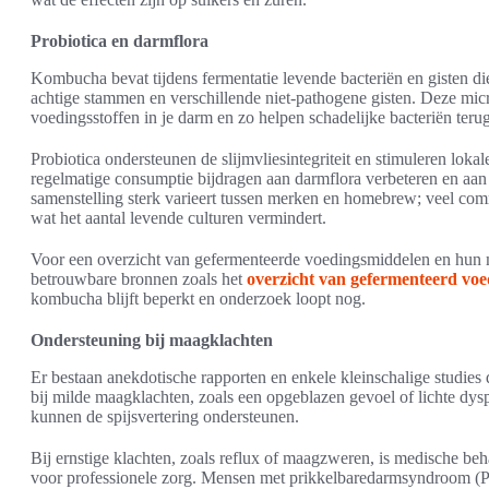
Probiotica en darmflora
Kombucha bevat tijdens fermentatie levende bacteriën en gisten die
achtige stammen en verschillende niet-pathogene gisten. Deze mi
voedingsstoffen in je darm en zo helpen schadelijke bacteriën terug
Probiotica ondersteunen de slijmvliesintegriteit en stimuleren lok
regelmatige consumptie bijdragen aan darmflora verbeteren en aan
samenstelling sterk varieert tussen merken en homebrew; veel comme
wat het aantal levende culturen vermindert.
Voor een overzicht van gefermenteerde voedingsmiddelen en hun m
betrouwbare bronnen zoals het
overzicht van gefermenteerd voe
kombucha blijft beperkt en onderzoek loopt nog.
Ondersteuning bij maagklachten
Er bestaan anekdotische rapporten en enkele kleinschalige studies
bij milde maagklachten, zoals een opgeblazen gevoel of lichte dys
kunnen de spijsvertering ondersteunen.
Bij ernstige klachten, zoals reflux of maagzweren, is medische b
voor professionele zorg. Mensen met prikkelbaredarmsyndroom (