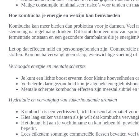
Matige consumptie minimaliseert risico’s voor tanden en ma
Hoe kombucha je energie en welzijn kan beïnvloeden
Kombucha kan meer bieden dan probiotica voor je darmen. Veel m
stemming na regelmatig drinken. Dit komt door een mix van sporen 
fermentatie ontstaan en een gezondere darmbalans die je energien
Let op dat effecten mild en persoonsgebonden zijn. Commerciële 
stoffen. Kombucha vervangt geen slaap, evenwichtige voeding of
Verhoogde energie en mentale scherpte
Je kunt een lichte boost ervaren door kleine hoeveelheden 
Verbeterde darmgezondheid kan je algehele energiehuishou
Mentale scherpte kombucha‑effecten zijn meestal subtiel en 
Hydratatie en vervanging van suikerhoudende dranken
Kombucha is een verfrissend, licht bruisend alternatief voor 
Kies laag‑suiker varianten als je wilt dat kombucha vervang
Het draagt bij aan je vochtinname en kan helpen bij gewich
beperkt.
Lees etiketten; sommige commerciële flessen bevatten veel 