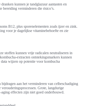
 dranken kunnen je tandglazuur aantasten en
e bereiding verminderen die risico’s.
oms B12, plus sporenelementen zoals ijzer en zink.
ing voor je dagelijkse vitaminebehoefte en zie
ze stoffen kunnen vrije radicalen neutraliseren in
de kombucha-extracten ontstekingsmarkers kunnen
e data wijzen op potentie voor kombucha
 bijdragen aan het verminderen van celbeschadiging
or verouderingsprocessen. Grote, langdurige
i-aging effecten zijn niet goed onderbouwd.
estanddeel.