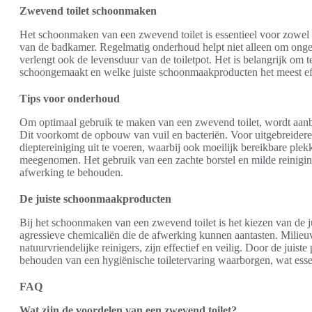
Zwevend toilet schoonmaken
Het schoonmaken van een zwevend toilet is essentieel voor zowel h
van de badkamer. Regelmatig onderhoud helpt niet alleen om ong
verlengt ook de levensduur van de toiletpot. Het is belangrijk om 
schoongemaakt en welke juiste schoonmaakproducten het meest effe
Tips voor onderhoud
Om optimaal gebruik te maken van een zwevend toilet, wordt aan
Dit voorkomt de opbouw van vuil en bacteriën. Voor uitgebreide
dieptereiniging uit te voeren, waarbij ook moeilijk bereikbare pl
meegenomen. Het gebruik van een zachte borstel en milde reinigi
afwerking te behouden.
De juiste schoonmaakproducten
Bij het schoonmaken van een zwevend toilet is het kiezen van de 
agressieve chemicaliën die de afwerking kunnen aantasten. Milieuvr
natuurvriendelijke reinigers, zijn effectief en veilig. Door de juis
behouden van een hygiënische toiletervaring waarborgen, wat essen
FAQ
Wat zijn de voordelen van een zwevend toilet?