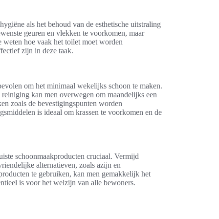
ygiëne als het behoud van de esthetische uitstraling
ewenste geuren en vlekken te voorkomen, maar
te weten hoe vaak het toilet moet worden
ctief zijn in deze taak.
bevolen om het minimaal wekelijks schoon te maken.
re reiniging kan men overwegen om maandelijks een
ekken zoals de bevestigingspunten worden
ngsmiddelen is ideaal om krassen te voorkomen en de
juiste schoonmaakproducten cruciaal. Vermijd
iendelijke alternatieven, zoals azijn en
te producten te gebruiken, kan men gemakkelijk het
tieel is voor het welzijn van alle bewoners.