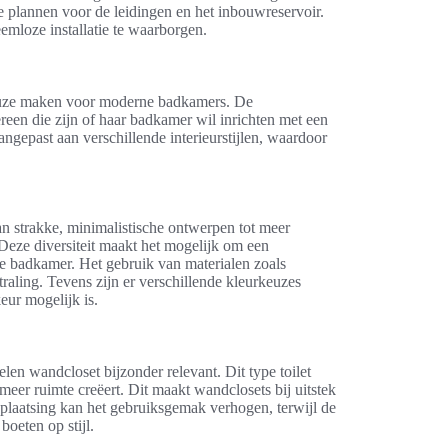
e plannen voor de leidingen en het inbouwreservoir.
emloze installatie te waarborgen.
keuze maken voor moderne badkamers. De
dereen die zijn of haar badkamer wil inrichten met een
aangepast aan verschillende interieurstijlen, waardoor
Van strakke, minimalistische ontwerpen tot meer
. Deze diversiteit maakt het mogelijk om een
 de badkamer. Het gebruik van materialen zoals
traling. Tevens zijn er verschillende kleurkeuzes
eur mogelijk is.
len wandcloset bijzonder relevant. Dit type toilet
 meer ruimte creëert. Dit maakt wandclosets bij uitstek
plaatsing kan het gebruiksgemak verhogen, terwijl de
boeten op stijl.