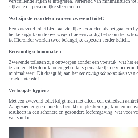
verschillende stijlen te integreren, variërend van minimalistisch t
stijlvolle en persoonlijke sfeer creëren.
Wat zijn de voordelen van een zwevend toilet?
Een zwevend toilet biedt aanzienlijke voordelen als het gaat om hy
het belangrijk om te overwegen hoe eenvoudig het is om het scho
is. Hieronder worden twee belangrijke aspecten verder belicht.
Eenvoudig schoonmaken
Zwevende toiletten zijn ontworpen zonder een voetstuk, wat he
te voeren. Hierdoor kunnen gebruikers gemakkelijk de vloer erond
minimaliseert. Dit draagt bij aan het
eenvoudig schoonmaken
van d
arbeidsintensief.
Verhoogde hygiëne
Met een zwevend toilet krijgt men niet alleen een esthetisch aantre
Aangezien er geen moeilijk bereikbare plekken zijn, kunnen mense
resulteert in een schonere en gezondere leefomgeving, wat voor ve
van sanitair.