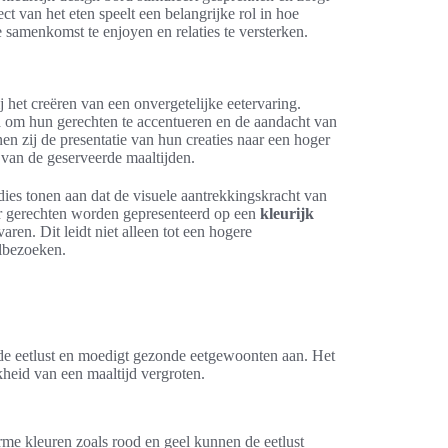
t van het eten speelt een belangrijke rol in hoe
samenkomst te enjoyen en relaties te versterken.
ij het creëren van een onvergetelijke eetervaring.
n
om hun gerechten te accentueren en de aandacht van
en zij de presentatie van hun creaties naar een hoger
g van de geserveerde maaltijden.
udies tonen aan dat de visuele aantrekkingskracht van
r gerechten worden gepresenteerd op een
kleurijk
ren. Dit leidt niet alleen tot een hogere
albezoeken.
t de eetlust en moedigt gezonde eetgewoonten aan. Het
kheid van een maaltijd vergroten.
me kleuren zoals rood en geel kunnen de eetlust