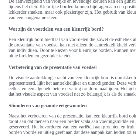
De aanwezigheid van vrolijke en levendige kleuren kan een guns
tijdens het eten. Kleurrijke borden kunnen bijdragen aan een positi
lekkerder smaken, maar ook plezieriger zijn. Het gebruik van kleur
van een aangename sfeer.
Wat zijn de voordelen van een kleurrijk bord?
Een kleurrijk bord biedt tal van voordelen die zowel de esthetiek a
de presentatie van voedsel kan niet alleen de aantrekkelijkheid 
van individuen. Door te kiezen voor kleurrijke borden, kunnen
uit te breiden en gezonder te eten.
Verbetering van de presentatie van voedsel
De visuele aantrekkingskracht van een kleurrijk bord is onmisken
gepresenteerd, lijkt het aantrekkelijker en uitnodigender. Deze ve
eetlust en een algehele betere ervaring rondom maaltijden. Het geb
dat het visuele aspect van voedsel net zo belangrijk is als de smaak
Stimuleren van gezonde eetgewoonten
Naast het verbeteren van de presentatie, kan een kleurrijk bord o
toont aan dat mensen naar een breder scala aan voedingsmiddelen 
geserveerd. Het bevorderen van een variëteit aan groenten en fruit
borden voordelen uitleg geeft aan dat deze aanpak kan leiden tot 