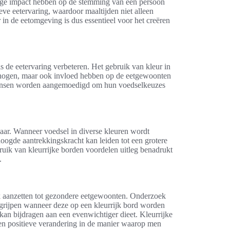
tige impact hebben op de stemming van een persoon
eve eetervaring, waardoor maaltijden niet alleen
 in de eetomgeving is dus essentieel voor het creëren
ls de eetervaring verbeteren. Het gebruik van kleur in
verhogen, maar ook invloed hebben op de eetgewoonten
 mensen worden aangemoedigd om hun voedselkeuzes
baar. Wanneer voedsel in diverse kleuren wordt
rhoogde aantrekkingskracht kan leiden tot een grotere
ruik van kleurrijke borden voordelen uitleg benadrukt
.
ok aanzetten tot gezondere eetgewoonten. Onderzoek
grijpen wanneer deze op een kleurrijk bord worden
 kan bijdragen aan een evenwichtiger dieet. Kleurrijke
een positieve verandering in de manier waarop men