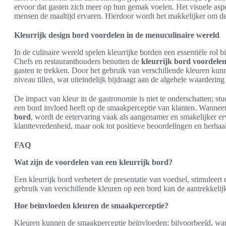
ervoor dat gasten zich meer op hun gemak voelen. Het visuele aspec
mensen de maaltijd ervaren. Hierdoor wordt het makkelijker om de 
Kleurrijk design bord voordelen in de menuculinaire wereld
In de culinaire wereld spelen kleurrijke borden een essentiële rol b
Chefs en restauranthouders benutten de
kleurrijk bord voordele
gasten te trekken. Door het gebruik van verschillende kleuren kunn
niveau tillen, wat uiteindelijk bijdraagt aan de algehele waarderin
De impact van kleur in de gastronomie is niet te onderschatten; st
een bord invloed heeft op de smaakperceptie van klanten. Wannee
bord
, wordt de eetervaring vaak als aangenamer en smakelijker erva
klanttevredenheid, maar ook tot positieve beoordelingen en herha
FAQ
Wat zijn de voordelen van een kleurrijk bord?
Een kleurrijk bord verbetert de presentatie van voedsel, stimuleer
gebruik van verschillende kleuren op een bord kan de aantrekkelij
Hoe beïnvloeden kleuren de smaakperceptie?
Kleuren kunnen de smaakperceptie beïnvloeden; bijvoorbeeld, war