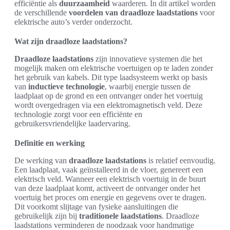
efficiëntie als
duurzaamheid
waarderen. In dit artikel worden
de verschillende
voordelen van draadloze laadstations
voor
elektrische auto’s verder onderzocht.
Wat zijn draadloze laadstations?
Draadloze laadstations
zijn innovatieve systemen die het
mogelijk maken om elektrische voertuigen op te laden zonder
het gebruik van kabels. Dit type laadsysteem werkt op basis
van
inductieve technologie
, waarbij energie tussen de
laadplaat op de grond en een ontvanger onder het voertuig
wordt overgedragen via een elektromagnetisch veld. Deze
technologie zorgt voor een efficiënte en
gebruikersvriendelijke laadervaring.
Definitie en werking
De werking van
draadloze laadstations
is relatief eenvoudig.
Een laadplaat, vaak geïnstalleerd in de vloer, genereert een
elektrisch veld. Wanneer een elektrisch voertuig in de buurt
van deze laadplaat komt, activeert de ontvanger onder het
voertuig het proces om energie en gegevens over te dragen.
Dit voorkomt slijtage van fysieke aansluitingen die
gebruikelijk zijn bij
traditionele laadstations
. Draadloze
laadstations verminderen de noodzaak voor handmatige