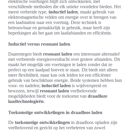
elektrische voertuigen blijft zich ontwikkelen, met
verschillende methoden die elk unieke voordelen bieden. Het
meest verbreide type,
inductief laden
, maakt gebruik van
elektromagnetische velden om energie over te brengen van
een laadstation naar een voertuig. Deze techniek is
betrouwbaar en gemakkelijk in gebruik, maar heeft zijn
beperkingen als het gaat om laadafstanden en efficiëntie.
Inductief versus resonant laden
Daarentegen biedt
resonant laden
een interessant alternatief
met verbeterde energieoverdracht over grotere afstanden. Dit
maakt het mogelijk om voertuigen te laden zonder dat ze
perfect op een laadpad hoeven te staan. Dit biedt niet alleen
meer flexibiliteit, maar kan ook leiden tot een efficiënter
gebruik van beschikbare energie. Beide systemen hebben hun
voor- en nadelen;
inductief laden
is wijdverspreid en
bewezen, terwijl
resonant laden
veelbelovende
mogelijkheden biedt voor de toekomst van
draadloze
laadtechnologieën
.
Toekomstige ontwikkelingen in draadloos laden
De
toekomstige ontwikkelingen
in draadloos opladen zijn
veelbelovend en gericht op het verbeteren van zowel