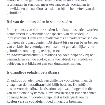
verder worden geoptimaliseerd. Deze technologie stelt
fabrikanten in staat om meer geavanceerde voertuigen te
ontwikkelen die naadloos aansluiten bij de behoeften van de
gebruiker.
Rol van draadloos laden in slimme steden
In de context van
slimme steden
kan draadloos laden worden
geïntegreerd in verschillende aspecten van de stedelijke
infrastructuur. Denk aan straatlantaarns en parkeerplaatsen die
fungeren als oplaadpunten. Dit draagt bij aan een beter beheer
van elektrische voertuigen en maakt het gemakkelijker voor
gebruikers om toegang te krijgen tot de
oplaadinfrastructuur.
Draadloos opladen helpt ook bij het
verminderen van de ecologische voetafdruk van stedelijke
gebieden, wat bijdraagt aan een duurzamer milieu.
Is draadloos opladen betaalbaar?
Draadloos opladen biedt verschillende voordelen, maar de
vraag naar de
betaalbaarheid
blijft bestaan. De initiële
kosten voor draadloze laadstations zijn vaak hoger dan die
van traditionele systemen. Deze investeringen kunnen echter
op lange termijn voordelig zijn. Het is belangrijk om de
kosten versus voordelen
goed in kaart te brengen.