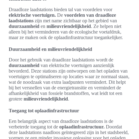
Draadloze laadstations bieden tal van voordelen voor
elektrische voertuigen.
De
voordelen van draadloze
laadstations
zijn met name zichtbaar op het gebied van
duurzaamheid
en
milieuvriendelijkheid
. Ze helpen niet
alleen bij het verminderen van de ecologische voetafdruk,
maar ze maken ook de oplaadinfrastructuur toegankelijker.
Duurzaamheid en milieuvriendelijkheid
Door het gebruik van draadloze laadstations wordt de
duurzaamheid
van elektrische voertuigen aanzienlijk
bevorderd. Deze stations zijn ontworpen om het opladen van
voertuigen te optimaliseren op locaties waar ze normaal staan,
wat de noodzaak van extra laadpunten vermindert. Dit helpt
bij het versnellen van de energietransitie en vermindert de
afhankelijkheid van fossiele brandstoffen, wat leidt tot een
grotere
milieuvriendelijkheid
.
Toegang tot oplaadinfrastructuur
Een belangrijk aspect van draadloze laadstations is de
verbeterde toegang tot de
oplaadinfrastructuur.
Doordat
deze laadstations naadloos geïntegreerd zijn in het stadsbeeld,
vormen ze een minder invasieve oplossing voor het opladen