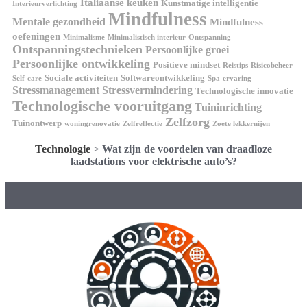
Italiaanse keuken
Kunstmatige intelligentie
Interieurverlichting
Mindfulness
Mentale gezondheid
Mindfulness
oefeningen
Minimalisme
Minimalistisch interieur
Ontspanning
Ontspanningstechnieken
Persoonlijke groei
Persoonlijke ontwikkeling
Positieve mindset
Reistips
Risicobeheer
Sociale activiteiten
Softwareontwikkeling
Self-care
Spa-ervaring
Stressmanagement
Stressvermindering
Technologische innovatie
Technologische vooruitgang
Tuininrichting
Zelfzorg
Tuinontwerp
woningrenovatie
Zelfreflectie
Zoete lekkernijen
Technologie
>
Wat zijn de voordelen van draadloze
laadstations voor elektrische auto’s?