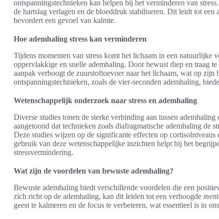
ontspanningstechnieken kan helpen bij het verminderen van stres
de hartslag verlagen en de bloeddruk stabiliseren. Dit leidt tot ee
bevordert een gevoel van kalmte.
Hoe ademhaling stress kan verminderen
Tijdens momenten van stress komt het lichaam in een natuurlijke vec
oppervlakkige en snelle ademhaling. Door bewust diep en traag t
aanpak verhoogt de zuurstoftoevoer naar het lichaam, wat op zijn be
ontspanningstechnieken, zoals de vier-seconden ademhaling, bieden
Wetenschappelijk onderzoek naar stress en ademhaling
Diverse studies tonen de sterke verbinding aan tussen ademhaling 
aangetoond dat technieken zoals diafragmatische ademhaling de st
Deze studies wijzen op de significante effecten op cortisolniveaus
gebruik van deze wetenschappelijke inzichten helpt bij het begrij
stressvermindering.
Wat zijn de voordelen van bewuste ademhaling?
Bewuste ademhaling biedt verschillende voordelen die een posit
zich richt op de ademhaling, kan dit leiden tot een verhoogde
ment
geest te kalmeren en de focus te verbeteren, wat essentieel is in on