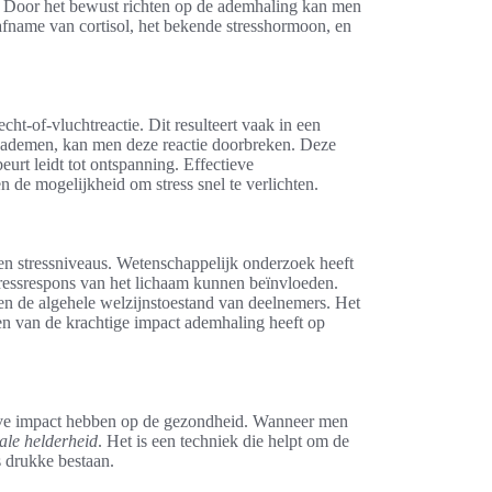
s. Door het bewust richten op de ademhaling kan men
n afname van cortisol, het bekende stresshormoon, en
ht-of-vluchtreactie. Dit resulteert vaak in een
e ademen, kan men deze reactie doorbreken. Deze
urt leidt tot ontspanning. Effectieve
 de mogelijkheid om stress snel te verlichten.
en stressniveaus. Wetenschappelijk onderzoek heeft
ressrespons van het lichaam kunnen beïnvloeden.
 en de algehele welzijnstoestand van deelnemers. Het
pen van de krachtige impact ademhaling heeft op
ieve impact hebben op de gezondheid. Wanneer men
ale helderheid
. Het is een techniek die helpt om de
s drukke bestaan.