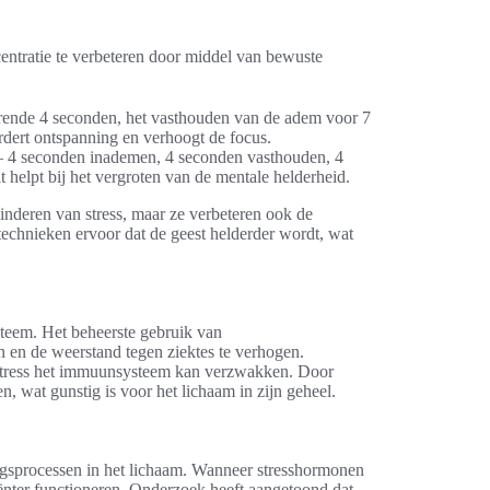
ntratie te verbeteren door middel van bewuste
rende 4 seconden, het vasthouden van de adem voor 7
dert ontspanning en verhoogt de focus.
n – 4 seconden inademen, 4 seconden vasthouden, 4
elpt bij het vergroten van de mentale helderheid.
inderen van stress, maar ze verbeteren ook de
technieken ervoor dat de geest helderder wordt, wat
teem. Het beheerste gebruik van
 en de weerstand tegen ziektes te verhogen.
he stress het immuunsysteem kan verzwakken. Door
 wat gunstig is voor het lichaam in zijn geheel.
gsprocessen in het lichaam. Wanneer stresshormonen
nter functioneren. Onderzoek heeft aangetoond dat