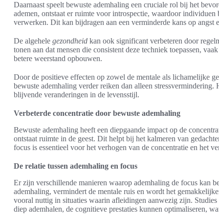
Daarnaast speelt bewuste ademhaling een cruciale rol bij het bev
ademen, ontstaat er ruimte voor introspectie, waardoor individuen b
verwerken. Dit kan bijdragen aan een verminderde kans op angst en
De algehele
gezondheid
kan ook significant verbeteren door rege
tonen aan dat mensen die consistent deze techniek toepassen, vaak
betere weerstand opbouwen.
Door de positieve effecten op zowel de mentale als lichamelijke ges
bewuste ademhaling verder reiken dan alleen stressvermindering. H
blijvende veranderingen in de levensstijl.
Verbeterde concentratie door bewuste ademhaling
Bewuste ademhaling heeft een diepgaande impact op de concentrat
ontstaat ruimte in de geest. Dit helpt bij het kalmeren van gedacht
focus is essentieel voor het verhogen van de concentratie en het ve
De relatie tussen ademhaling en focus
Er zijn verschillende manieren waarop ademhaling de focus kan be
ademhaling, vermindert de mentale ruis en wordt het gemakkelijker
vooral nuttig in situaties waarin afleidingen aanwezig zijn. Stud
diep ademhalen, de cognitieve prestaties kunnen optimaliseren, wat