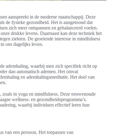
nsen aanspreekt in de moderne maatschappij. Deze
als de fysieke gezondheid. Het is aangetoond dat
iduen zich meer ontspannen en gebalanceerd voelen.
n onze drukke levens. Daarnaast kan deze techniek het
tegen ziekten. De groeiende interesse in mindfulness
in ons dagelijks leven.
de ademhaling, waarbij men zich specifiek richt op
verder dan automatisch ademen. Het omvat
demhaling en ademhalingsmeditatie. Het doel van
nen.
g, zoals in yoga en mindfulness. Deze eeuwenoude
daagse wellness- en gezondheidsprogramma’s.
dering, waarbij individuen effectief leren hun
us van een persoon. Het toepassen van