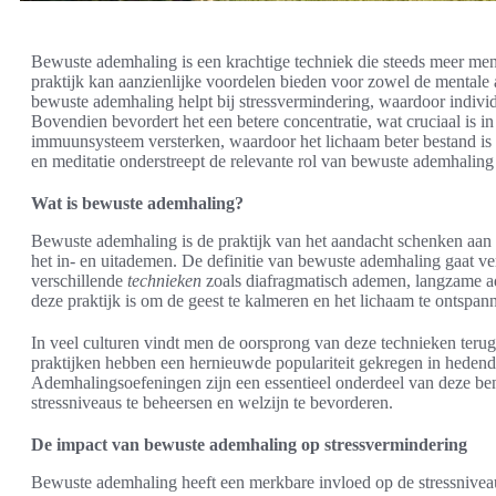
Bewuste ademhaling is een krachtige techniek die steeds meer me
praktijk kan aanzienlijke voordelen bieden voor zowel de mentale 
bewuste ademhaling helpt bij stressvermindering, waardoor indiv
Bovendien bevordert het een betere concentratie, wat cruciaal is i
immuunsysteem versterken, waardoor het lichaam beter bestand is 
en meditatie onderstreept de relevante rol van bewuste ademhaling 
Wat is bewuste ademhaling?
Bewuste ademhaling is de praktijk van het aandacht schenken aan 
het in- en uitademen. De definitie van bewuste ademhaling gaat 
verschillende
technieken
zoals diafragmatisch ademen, langzame a
deze praktijk is om de geest te kalmeren en het lichaam te ontspan
In veel culturen vindt men de oorsprong van deze technieken teru
praktijken hebben een hernieuwde populariteit gekregen in heden
Ademhalingsoefeningen zijn een essentieel onderdeel van deze bena
stressniveaus te beheersen en welzijn te bevorderen.
De impact van bewuste ademhaling op stressvermindering
Bewuste ademhaling heeft een merkbare invloed op de stressnivea