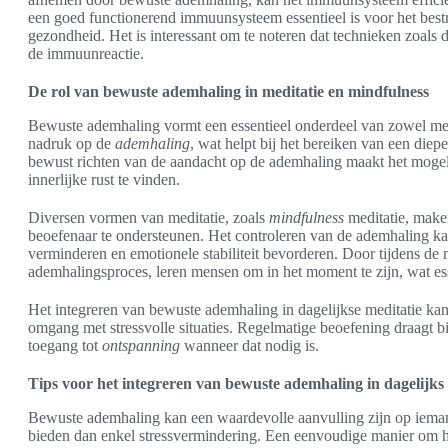
een goed functionerend immuunsysteem essentieel is voor het best
gezondheid. Het is interessant om te noteren dat technieken zoals
de immuunreactie.
De rol van bewuste ademhaling in meditatie en mindfulness
Bewuste ademhaling vormt een essentieel onderdeel van zowel medit
nadruk op de
ademhaling
, wat helpt bij het bereiken van een diep
bewust richten van de aandacht op de ademhaling maakt het mogeli
innerlijke rust te vinden.
Diversen vormen van meditatie, zoals
mindfulness
meditatie, make
beoefenaar te ondersteunen. Het controleren van de ademhaling kan
verminderen en emotionele stabiliteit bevorderen. Door tijdens de 
ademhalingsproces, leren mensen om in het moment te zijn, wat es
Het integreren van bewuste ademhaling in dagelijkse meditatie kan 
omgang met stressvolle situaties. Regelmatige beoefening draagt bi
toegang tot
ontspanning
wanneer dat nodig is.
Tips voor het integreren van bewuste ademhaling in dagelijks
Bewuste ademhaling kan een waardevolle aanvulling zijn op iemand
bieden dan enkel stressvermindering. Een eenvoudige manier om hi