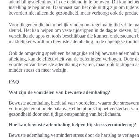
ademhalingsoefeningen in de ochtend in te bouwen. Dit kan helpen
instelling te beginnen. Daarnaast kan het ook nuttig zijn om tijdens
bevordert niet alleen de gezondheid, maar verhoogt ook de producti
Voor diegenen die het moeilijk vinden om regelmatig tijd vrij te m
sleutel. Het kan helpen om vaste tijdstippen in de dag te kiezen, b
verschillende apps en tools beschikbaar die kunnen ondersteunen 
makkelijker wordt om bewuste ademhaling in de dagelijkse routine 
Ook de omgeving speelt een belangrijke rol bij bewuste ademhaling.
afleiding, kan de effectiviteit van de oefeningen verhogen. Door de
voordelen van bewuste ademhaling ervaren, maar ook bijdragen aan 
minder stress en meer welzijn.
FAQ
Wat zijn de voordelen van bewuste ademhaling?
Bewuste ademhaling biedt tal van voordelen, waaronder stressverm
verhoogde emotionele balans. Het helpt ook bij het versterken va
gezondheid door een tijdige ontspanning van het lichaam.
Hoe kan bewuste ademhaling helpen bij stressvermindering?
Bewuste ademhaling vermindert stress door de hartslag te verlagen