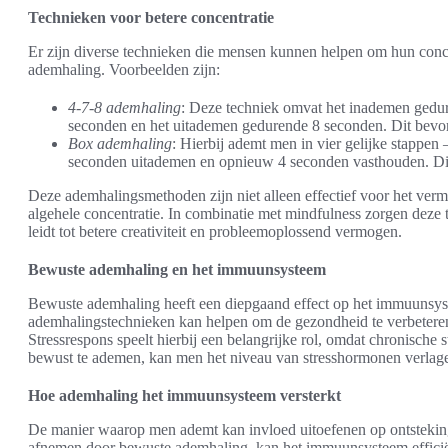
Technieken voor betere concentratie
Er zijn diverse technieken die mensen kunnen helpen om hun conce
ademhaling. Voorbeelden zijn:
4-7-8 ademhaling
: Deze techniek omvat het inademen gedu
seconden en het uitademen gedurende 8 seconden. Dit bevor
Box ademhaling
: Hierbij ademt men in vier gelijke stappe
seconden uitademen en opnieuw 4 seconden vasthouden. Dit h
Deze ademhalingsmethoden zijn niet alleen effectief voor het verm
algehele concentratie. In combinatie met mindfulness zorgen deze 
leidt tot betere creativiteit en probleemoplossend vermogen.
Bewuste ademhaling en het immuunsysteem
Bewuste ademhaling heeft een diepgaand effect op het immuunsys
ademhalingstechnieken kan helpen om de gezondheid te verbeteren
Stressrespons speelt hierbij een belangrijke rol, omdat chronisc
bewust te ademen, kan men het niveau van stresshormonen verlagen,
Hoe ademhaling het immuunsysteem versterkt
De manier waarop men ademt kan invloed uitoefenen op ontstekin
afnemen door bewuste ademhaling, kan het immuunsysteem efficië